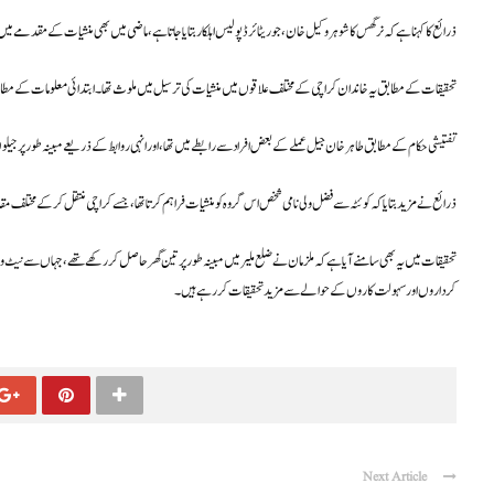
ذرائع کا کہنا ہے کہ نرگس کا شوہر وکیل خان، جو ریٹائرڈ پولیس اہلکار بتایا جاتا ہے، ماضی میں بھی منشیات کے مقدمے میں گ
تحقیقات کے مطابق یہ خاندان کراچی کے مختلف علاقوں میں منشیات کی ترسیل میں ملوث تھا۔ ابتدائی معلومات کے مطاب
تفتیشی حکام کے مطابق طاہر خان جیل عملے کے بعض افراد سے رابطے میں تھا، اور انہی روابط کے ذریعے مبینہ طور پر جیلو
ذرائع نے مزید بتایا کہ کوئٹہ سے فضل ولی نامی شخص اس گروہ کو منشیات فراہم کرتا تھا، جسے کراچی منتقل کر کے مختلف مقامات 
تحقیقات میں یہ بھی سامنے آیا ہے کہ ملزمان نے ضلع ملیر میں مبینہ طور پر تین گھر حاصل کر رکھے تھے، جہاں سے 
کرداروں اور سہولت کاروں کے حوالے سے مزید تحقیقات کر رہے ہیں۔
Next Article