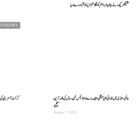
شیکھر کپور نے جان ابراہم کو اگلا جیمز بانڈ قرار دے دیا
CATEGORY
عالمی منڈی میں غذائی اشیا مہنگی، ایف اے او انڈیکس تین سال کی بلند ترین
کرکٹ آسٹریلیا کی نئی
سطح پر
August 7, 2026