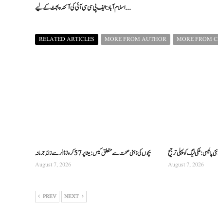
اسلام آباد: ایف پی سی سی آئی کی آئندہ بجٹ کے لیے ...
RELATED ARTICLES
MORE FROM AUTHOR
MORE FROM 
 پالیسی: ملکی لیگ کو پہلی ترجیح
بچوں کی ذہنی صحت سے متعلق کیس: میٹا پر 57 کروڑ ڈالر سے زائد جرمانہ
August 7, 2026
August 7, 2026
PREV
NEXT