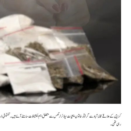
کراچی کے علاقے قائد آباد سے گرفتار خاتون منشیات سپلائر نرگس سے متعلق اہم انکشافات سامنے آئے ہیں۔ تفتیشی ذرائع 
رہی تھی۔