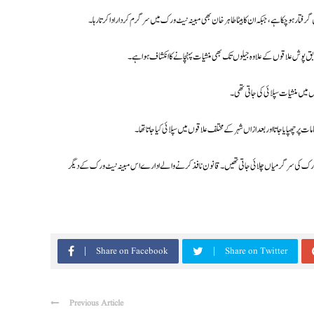
رفتار ہو چکا ہے، جبکہ ان کا بیٹا طاہر خان بھی مبینہ نیٹ ورک میں سرگرم کردار ادا کرتا رہا۔
ق پوش علاقوں کے علاوہ جیلوں تک بھی منشیات پہنچانے کا انکشاف ہوا ہے۔
ں میں منشیات سپلائی کی جاتی تھی۔
پر چھپایا جاتا اور بعد ازاں شہر کے مختلف علاقوں میں سپلائی کیا جاتا تھا۔
نیٹ ورک کی سرگرمیاں چلائی جاتی تھیں۔ قانون نافذ کرنے والے ادارے اس مبینہ نیٹ ورک کے دیگر
Share on Facebook
Share on Twitter
Previous Article