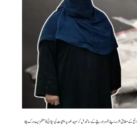
کے مطابق ملزمہ اپنے شوہر اور بیٹے کے ساتھ مل کر مبینہ طور پر منشیات کی سپلائی کا منظم نیٹ ورک چلا