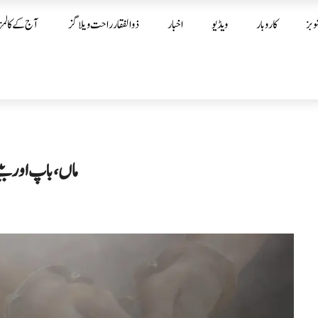
وبز
کاروبار
ویڈیو
اخبار
ذوالفقار راحت ویلاگز
آج کے کالمز
ماں، باپ اور بی