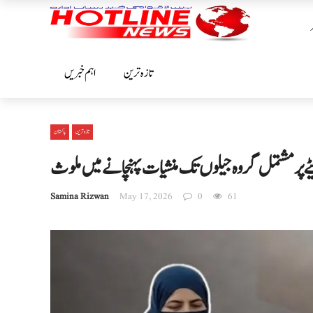
تازہ ترین
اہم خبریں
تازہ ترین
پاکستان
ٹے پر مشتمل گروہ جیلوں تک منشیات پہنچانے میں ملوث
Samina Rizwan
May 17, 2026
0
61