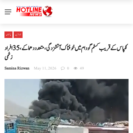
تازہ ترین
پاکستان
لکپاس کے قریب کسٹم گودام میں خوفناک آتشزدگی، متعدد دھماکے، 35 افراد
زخمی
Samina Rizwan
May 11, 2026
0
49