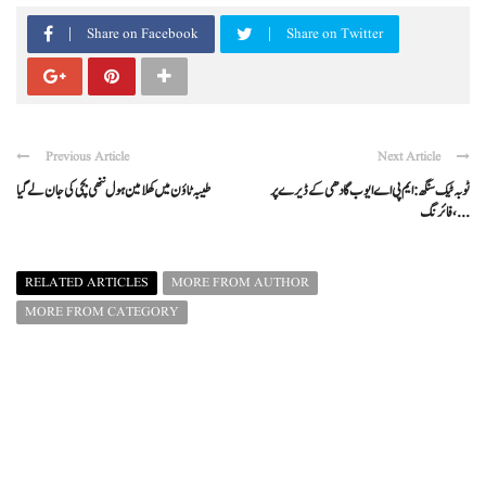
Share on Facebook
Share on Twitter
Previous Article
Next Article
ٹوبہ ٹیک سنگھ: ایم پی اے ایوب گادھی کے ڈیرے پر
طیبہ ٹاؤن میں کھلا مین ہول ننھی بچی کی جان لے گیا
فائرنگ، ...
RELATED ARTICLES
MORE FROM AUTHOR
MORE FROM CATEGORY