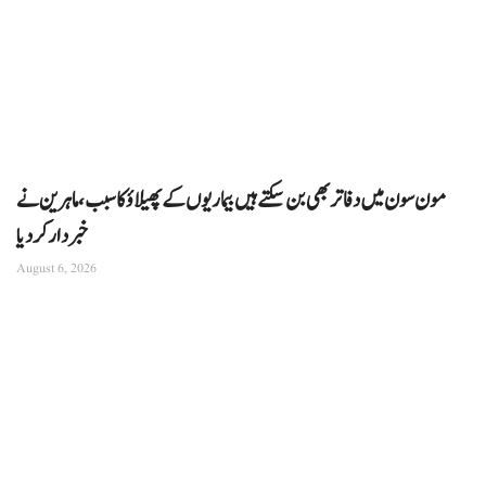
مون سون میں دفاتر بھی بن سکتے ہیں بیماریوں کے پھیلاؤ کا سبب، ماہرین نے
خبردار کر دیا
August 6, 2026