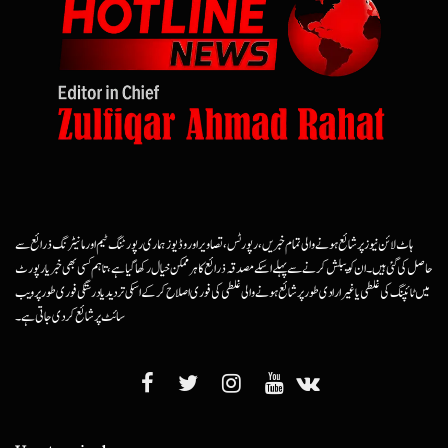
ہاٹ لائن نیوز پر شائع ہونے والی تمام خبریں، رپورٹس، تصاویر اور وڈیوز ہماری رپورٹنگ ٹیم اور مانیٹرنگ ذرائع سے
حاصل کی گئی ہیں۔ ان کو پبلش کرنے سے پہلے اسکے مصدقہ ذرائع کا ہرممکن خیال رکھا گیا ہے، تاہم کسی بھی خبر یا رپورٹ
میں ٹائپنگ کی غلطی یا غیرارادی طور پر شائع ہونے والی غلطی کی فوری اصلاح کرکے اسکی تردید یا درستگی فوری طور پر ویب
سائٹ پر شائع کردی جاتی ہے۔