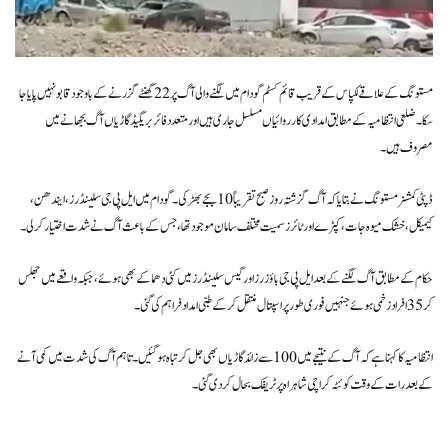
مستونگ کے علاقے لکپاس کے قریب قائم کسٹم گودام میں لگنے والی آگ پر 22 گھنٹے گزرنے کے باوجود قابو نہیں پایا جا
سکا۔ ضلعی انتظامیہ کے مطابق امدادی کارروائیاں مسلسل جاری ہیں اور متعدد فائر بریگیڈ گاڑیاں آگ بجھانے میں
مصروف ہیں۔
ڈپٹی کمشنر مستونگ نے بتایا کہ آگ گزشتہ روز صبح تقریباً 10 بجے بھڑکی۔ گودام میں ایل پی جی سلینڈرز، ایندھن،
کیمیکل، خشک میوہ جات، کپڑے اور ٹائرز سمیت مختلف سامان موجود تھا، جس کے باعث آگ نے شدت اختیار کرلی۔
حکام کے مطابق آگ لگنے کے بعد ایل پی جی باؤزرز اور گیس سلینڈرز میں کئی دھماکے بھی ہوئے، جبکہ واقعے میں جھلس
کر 35 افراد زخمی ہوئے جنہیں فوری طور پر اسپتال منتقل کرکے طبی امداد فراہم کی گئی۔
انتظامیہ کا کہنا ہے کہ آگ کے نتیجے میں 100 سے زائد گاڑیاں بھی جل کر تباہ ہوگئیں۔ تاہم آگ کی شدت میں کمی آنے
کے بعد رات کے وقت کوئٹہ کراچی شاہراہ پر ٹریفک بحال کردی گئی۔