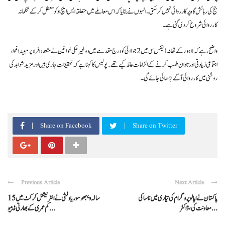
جج کی رہائش گاہ پر کارروائی نہیں کر سکتی۔ انہوں نے بتایا کہ اس معاملے میں متعلقہ ایس ایچ او کو معطل کرکے محکمانہ
کارروائی شروع کر دی گئی ہے۔
واضح رہے کہ لاہور کے تھانہ ڈیفنس سی میں 2 جولائی کو درج مقدمے میں دو غیر ملکی خواتین نے متعدد افراد پر مبینہ اغوا،
اجتماعی زیادتی اور تاوان طلب کرنے کے الزامات عائد کیے تھے۔ پولیس کا کہنا ہے کہ تحقیقات جاری ہیں اور مزید شواہد کی
روشنی میں کارروائی آگے بڑھائی جائے گی۔
Share on Facebook
Share on Twitter
Previous Article
Next Article
پاکستان نے اپالو پروگرام کی تیاری میں ناسا کی
15سالہ ویبھو سوریاونشی نے انٹرنیشنل کرکٹ میں
معاونت کی، ڈاکٹر ...
کم عمری کے بھارتی ڈیبیو ...