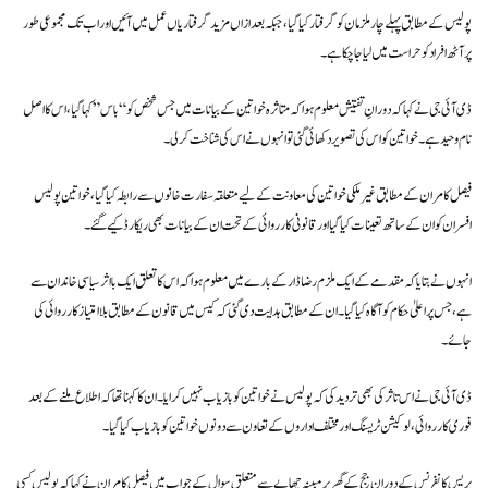
پولیس کے مطابق پہلے چار ملزمان کو گرفتار کیا گیا، جبکہ بعد ازاں مزید گرفتاریاں عمل میں آئیں اور اب تک مجموعی طور
پر آٹھ افراد کو حراست میں لیا جا چکا ہے۔
ڈی آئی جی نے کہا کہ دورانِ تفتیش معلوم ہوا کہ متاثرہ خواتین کے بیانات میں جس شخص کو “باس” کہا گیا، اس کا اصل
نام وحید ہے۔ خواتین کو اس کی تصویر دکھائی گئی تو انہوں نے اس کی شناخت کر لی۔
فیصل کامران کے مطابق غیر ملکی خواتین کی معاونت کے لیے متعلقہ سفارت خانوں سے رابطہ کیا گیا، خواتین پولیس
افسران کو ان کے ساتھ تعینات کیا گیا اور قانونی کارروائی کے تحت ان کے بیانات بھی ریکارڈ کیے گئے۔
انہوں نے بتایا کہ مقدمے کے ایک ملزم رضا ڈار کے بارے میں معلوم ہوا کہ اس کا تعلق ایک بااثر سیاسی خاندان سے
ہے، جس پر اعلیٰ حکام کو آگاہ کیا گیا۔ ان کے مطابق ہدایت دی گئی کہ کیس میں قانون کے مطابق بلاامتیاز کارروائی کی
جائے۔
ڈی آئی جی نے اس تاثر کی بھی تردید کی کہ پولیس نے خواتین کو بازیاب نہیں کرایا۔ ان کا کہنا تھا کہ اطلاع ملنے کے بعد
فوری کارروائی، لوکیشن ٹریسنگ اور مختلف اداروں کے تعاون سے دونوں خواتین کو بازیاب کیا گیا۔
پریس کانفرنس کے دوران جج کے گھر پر مبینہ چھاپے سے متعلق سوال کے جواب میں فیصل کامران نے کہا کہ پولیس کسی