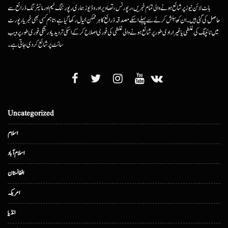
ہاٹ لائن نیوز پر شائع ہونے والی تمام خبریں، رپورٹس، تصاویر اور وڈیوز ہماری رپورٹنگ ٹیم اور مانیٹرنگ ذرائع سے
حاصل کی گئی ہیں۔ ان کو پبلش کرنے سے پہلے اسکے مصدقہ ذرائع کا ہرممکن خیال رکھا گیا ہے، تاہم کسی بھی خبر یا رپورٹ
میں ٹائپنگ کی غلطی یا غیرارادی طور پر شائع ہونے والی غلطی کی فوری اصلاح کرکے اسکی تردید یا درستگی فوری طور پر ویب
سائٹ پر شائع کردی جاتی ہے۔
Uncategorized
اسلام
اسلام آباد
افغانستان
امریکہ
انڈیا