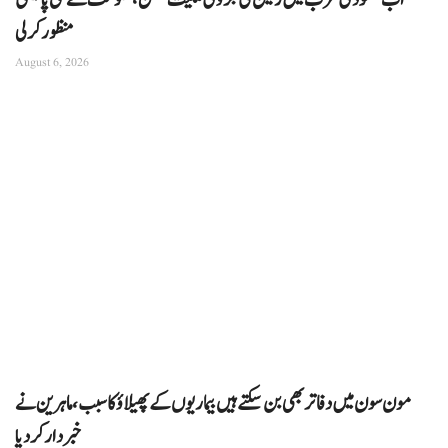
منظور کرلی
August 6, 2026
مون سون میں دفاتر بھی بن سکتے ہیں بیماریوں کے پھیلاؤ کا سبب، ماہرین نے
خبردار کر دیا