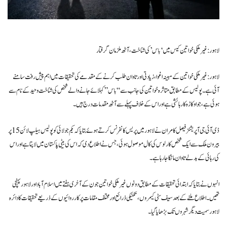
لاہور: غیر ملکی خواتین کیس میں ‘باس’ کی شناخت، آٹھ ملزمان گرفتار
لاہور: غیر ملکی خواتین کے مبینہ اغوا، زیادتی اور تاوان طلب کرنے کے مقدمے کی تحقیقات میں اہم پیش رفت سامنے
آئی ہے۔ پولیس کے مطابق متاثرہ خواتین کی جانب سے “باس” کہلائے جانے والے شخص کی شناخت وحید کے نام سے
ہوئی ہے، جو اوکاڑہ کا رہائشی ہے اور اس کے خلاف پہلے سے آٹھ مقدمات درج ہیں۔
ڈی آئی جی آپریشنز فیصل کامران نے لاہور میں پریس کانفرنس کرتے ہوئے بتایا کہ یکم جولائی کو پولیس ہیلپ لائن 15 پر
بیرون ملک سے ایک شخص کارلوس کی کال موصول ہوئی، جس نے اطلاع دی کہ اس کی بیٹی پاکستان میں لاپتا ہے اور اس
کی رہائی کے بدلے تاوان مانگا جا رہا ہے۔
انہوں نے بتایا کہ ابتدائی تحقیقات کے مطابق دونوں غیر ملکی خواتین جون کے آخری ہفتے میں اسلام آباد اور لاہور پہنچی
تھیں۔ اطلاع ملنے کے بعد سیف سٹی کیمروں، تکنیکی ذرائع اور مختلف مقامات پر کارروائیوں کے ذریعے تحقیقات کا دائرہ
لاہور سمیت دیگر شہروں تک بڑھایا گیا۔