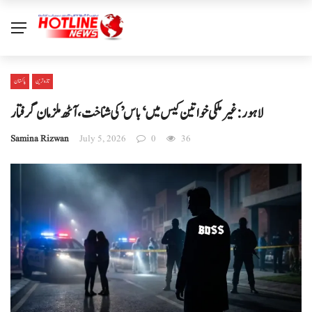
تازہ ترین
پاکستان
لاہور: غیر ملکی خواتین کیس میں ‘باس’ کی شناخت، آٹھ ملزمان گرفتار
Samina Rizwan
July 5, 2026
0
36