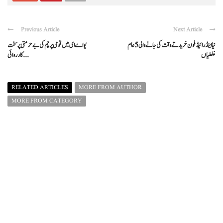
Previous Article
Next Article
نیا اینڈرائیڈ فون خریدتے وقت کی جانے والی 5 عام
یو اے ای میں قومی پرچم کی بے حرمتی پر سخت
غلطیاں
کارروائی ...
RELATED ARTICLES
MORE FROM AUTHOR
MORE FROM CATEGORY