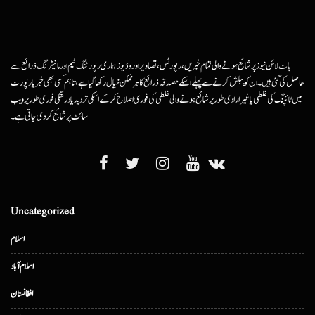
ہاٹ لائن نیوز پر شائع ہونے والی تمام خبریں، رپورٹس، تصاویر اور وڈیوز ہماری رپورٹنگ ٹیم اور مانیٹرنگ ذرائع سے
حاصل کی گئی ہیں۔ ان کو پبلش کرنے سے پہلے اسکے مصدقہ ذرائع کا ہرممکن خیال رکھا گیا ہے، تاہم کسی بھی خبر یا رپورٹ
میں ٹائپنگ کی غلطی یا غیرارادی طور پر شائع ہونے والی غلطی کی فوری اصلاح کرکے اسکی تردید یا درستگی فوری طور پر ویب
سائٹ پر شائع کردی جاتی ہے۔
Uncategorized
اسلام
اسلام آباد
افغانستان