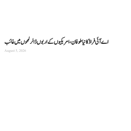
اے آئی فراڈ کا نیا طوفان، امریکیوں کے اربوں ڈالر لمحوں میں غائب
August 5, 2026