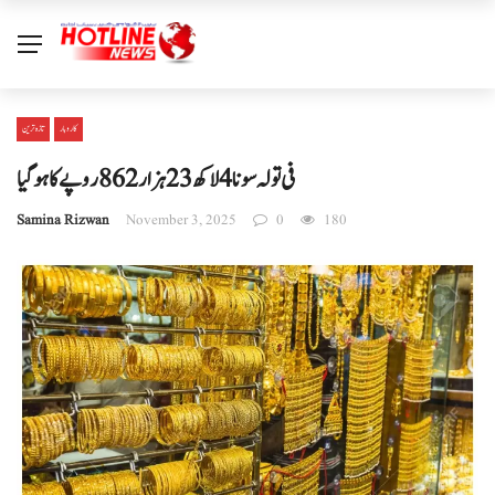
کاروبار
تازہ ترین
فی تولہ سونا 4 لاکھ 23 ہزار 862 روپے کا ہوگیا
Samina Rizwan
November 3, 2025
0
180