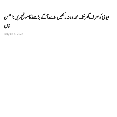
بیوی کو صرف گھر تک محدود نہ رکھیں، اسے آگے بڑھنے کا موقع دیں: احسن
خان
August 5, 2026