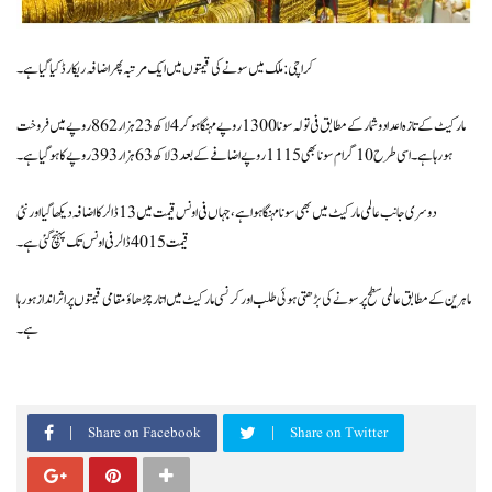
کراچی: ملک میں سونے کی قیمتوں میں ایک مرتبہ پھر اضافہ ریکارڈ کیا گیا ہے۔
مارکیٹ کے تازہ اعداد و شمار کے مطابق فی تولہ سونا 1300 روپے مہنگا ہوکر 4 لاکھ 23 ہزار 862 روپے میں فروخت
ہورہا ہے۔ اسی طرح 10 گرام سونا بھی 1115 روپے اضافے کے بعد 3 لاکھ 63 ہزار 393 روپے کا ہوگیا ہے۔
دوسری جانب عالمی مارکیٹ میں بھی سونا مہنگا ہوا ہے، جہاں فی اونس قیمت میں 13 ڈالر کا اضافہ دیکھا گیا اور نئی
قیمت 4015 ڈالر فی اونس تک پہنچ گئی ہے۔
ماہرین کے مطابق عالمی سطح پر سونے کی بڑھتی ہوئی طلب اور کرنسی مارکیٹ میں اتار چڑھاؤ مقامی قیمتوں پر اثرانداز ہورہا
ہے۔
Share on Facebook
Share on Twitter