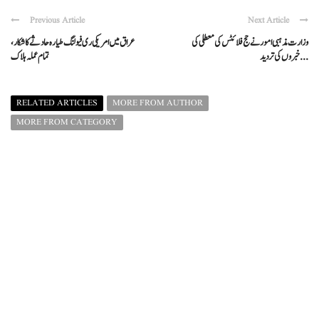
Previous Article
Next Article
وزارت مذہبی امور نے حج فلائٹس کی معطلی کی
عراق میں امریکی ری فیولنگ طیارہ حادثے کا شکار،
خبروں کی تردید ...
تمام عملہ ہلاک
RELATED ARTICLES
MORE FROM AUTHOR
MORE FROM CATEGORY