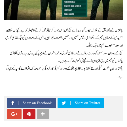
پاکستان نے بنگلادیش کے خلاف فیصلہ کن ون ڈے میچ میں ٹاس جیت کر فیلڈنگ کرنے کا فیصلہ کیا ہے۔ کپتان شاہین
آفریدی کے مطابق ٹیم کے دو کھلاڑی، شامل حسین اور حسین طلعت، انجرڈ ہیں، جس کے باعث ان کی جگہ غازی غوری
اور سعد مسعود نے ٹیم میں جگہ بنائی۔
میچ کے دوران سعد مسعود کو حارث رؤف نے اور غازی غوری کو محمد رضوان نے ڈیبیو پر کیپ دی۔ یہ دونوں کھلاڑی
پاکستان کی ٹیم میں اپنی پہلی ون ڈے میچ کی شمولیت کر رہے ہیں۔
پاکستان کی یہ حکمت عملی اور نئے کھلاڑیوں کا ڈیبیو میچ کے دوران ٹیم کی کارکردگی پر کس حد تک اثر ڈالے گا، یہ دیکھنا باقی
ہے۔
Share on Facebook
Share on Twitter