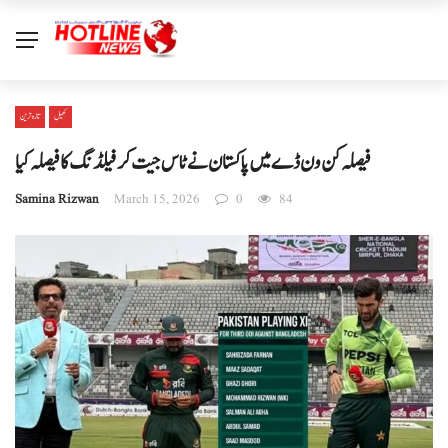
کھیل
تازہ ترین
فیصلہ کن ون ڈے میں پاکستان نے ٹاس جیت کر فیلڈنگ کا فیصلہ کیا
Samina Rizwan
March 15, 2026
0
84