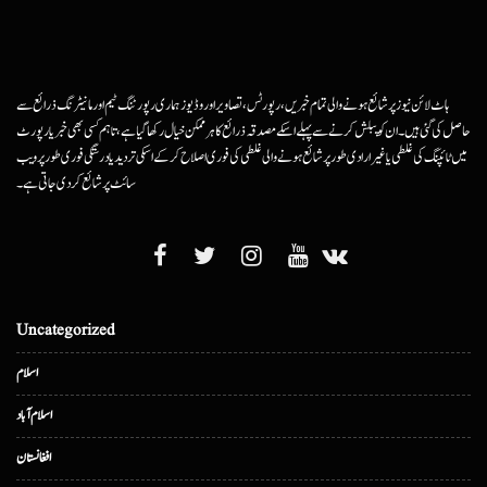
ہاٹ لائن نیوز پر شائع ہونے والی تمام خبریں، رپورٹس، تصاویر اور وڈیوز ہماری رپورٹنگ ٹیم اور مانیٹرنگ ذرائع سے
حاصل کی گئی ہیں۔ ان کو پبلش کرنے سے پہلے اسکے مصدقہ ذرائع کا ہرممکن خیال رکھا گیا ہے، تاہم کسی بھی خبر یا رپورٹ
میں ٹائپنگ کی غلطی یا غیرارادی طور پر شائع ہونے والی غلطی کی فوری اصلاح کرکے اسکی تردید یا درستگی فوری طور پر ویب
سائٹ پر شائع کردی جاتی ہے۔
Uncategorized
اسلام
اسلام آباد
افغانستان