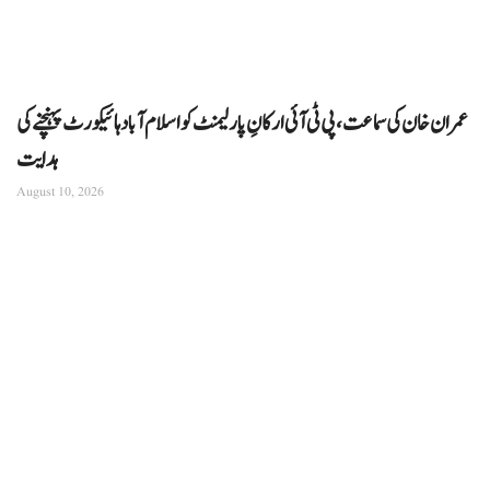
عمران خان کی سماعت، پی ٹی آئی ارکانِ پارلیمنٹ کو اسلام آباد ہائیکورٹ پہنچنے کی
ہدایت
August 10, 2026