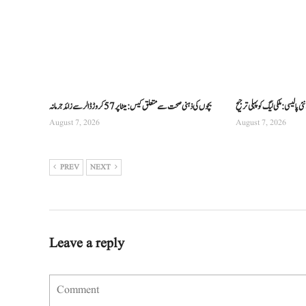
 پالیسی: ملکی لیگ کو پہلی ترجیح
بچوں کی ذہنی صحت سے متعلق کیس: میٹا پر 57 کروڑ ڈالر سے زائد جرمانہ
August 7, 2026
August 7, 2026
PREV
NEXT
Leave a reply