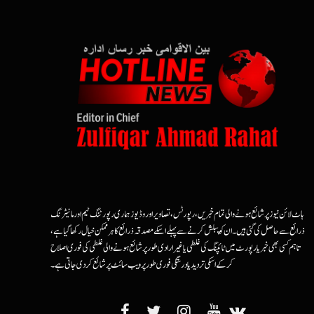
ہاٹ لائن نیوز پر شائع ہونے والی تمام خبریں، رپورٹس، تصاویر اور وڈیوز ہماری رپورٹنگ ٹیم اور مانیٹرنگ
ذرائع سے حاصل کی گئی ہیں۔ ان کو پبلش کرنے سے پہلے اسکے مصدقہ ذرائع کا ہرممکن خیال رکھا گیا ہے،
تاہم کسی بھی خبر یا رپورٹ میں ٹائپنگ کی غلطی یا غیرارادی طور پر شائع ہونے والی غلطی کی فوری اصلاح
کرکے اسکی تردید یا درستگی فوری طور پر ویب سائٹ پر شائع کردی جاتی ہے۔