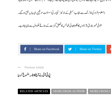
رسائیکل پر گھر جارہے تھے کہ وزیرآباد میں دریائے چناب کے قریب نامعلوم افراد نے مقتول کو نشانہ بنایا۔
نامعلوم افراد کی فائرنگ سےپنجاب اسمبلی کےجونیئر سیکیورٹی اسسٹنٹ موقع پرہی جاں بحق ہوگئے۔
متوفی عمیر طارق 5 بہنوں کا اکلوتا بھائی تھا جس کا تعلق گجرات کے علاقے ملکووال سے بتایا جاتا ہے۔
Share on Facebook
Share on Twitter
Previous Article
پی ٹی آئی نےآج کاجلسہ منسوخ کردیا
RELATED ARTICLES
MORE FROM AUTHOR
MORE FROM 