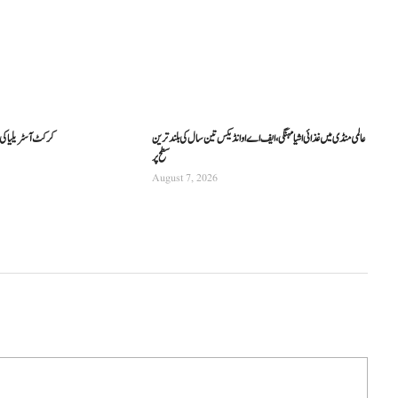
عالمی منڈی میں غذائی اشیا مہنگی، ایف اے او انڈیکس تین سال کی بلند ترین
کرکٹ آسٹریلیا کی نئی
سطح پر
August 7, 2026