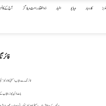
وبز
کاروبار
ویڈیو
اخبار
ذوالفقار راحت ویلاگز
آج کے کالمز
فائرنگ
ہاٹ لائن نیوز: پنجاب کے 