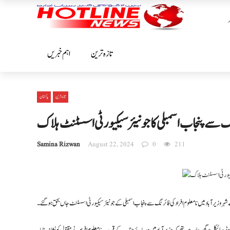
تازہ ترین
اہم خبریں
تازہ ترین
پاکستان
 سے پنجاب اسمبلی کاجونیئر سیکیورٹی اسسٹنٹ ہلاک
Samina Rizwan
August 22, 2024
0
211
شہر وزیر آباد میں نامعلوم افراد کی فائرنگ سے پنجاب اسمبلی کے جونیئر سیکیورٹی اسسٹنٹ جاں بحق ہوگئے۔