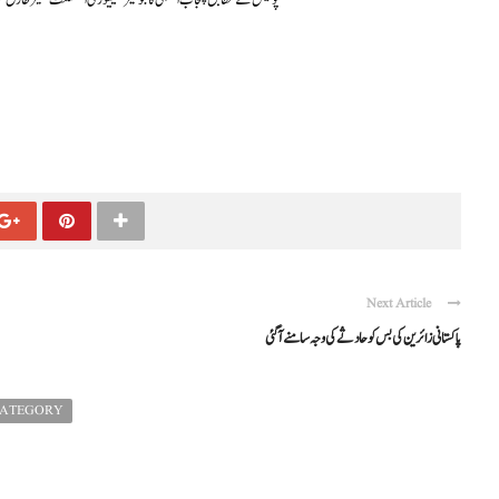
پولیس کے مطابق پنجاب اسمبلی کا جونیئر سیکیورٹی اسسٹنٹ عمیر طارق موٹ
Next Article
پاکستانی زائرین کی بس کو حادثے کی وجہ سامنے آگئی
CATEGORY