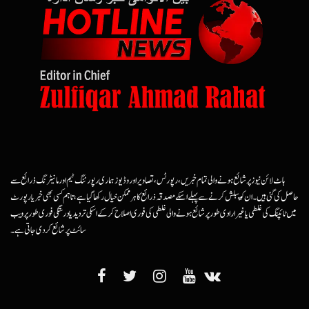
ہاٹ لائن نیوز پر شائع ہونے والی تمام خبریں، رپورٹس، تصاویر اور وڈیوز ہماری رپورٹنگ ٹیم اور مانیٹرنگ ذرائع سے
حاصل کی گئی ہیں۔ ان کو پبلش کرنے سے پہلے اسکے مصدقہ ذرائع کا ہرممکن خیال رکھا گیا ہے، تاہم کسی بھی خبر یا رپورٹ
میں ٹائپنگ کی غلطی یا غیرارادی طور پر شائع ہونے والی غلطی کی فوری اصلاح کرکے اسکی تردید یا درستگی فوری طور پر ویب
سائٹ پر شائع کردی جاتی ہے۔