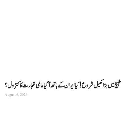
خلیج میں بڑا کھیل شروع! کیا ایران کے ہاتھ آ گیا عالمی تجارت کا کنٹرول؟
August 6, 2026