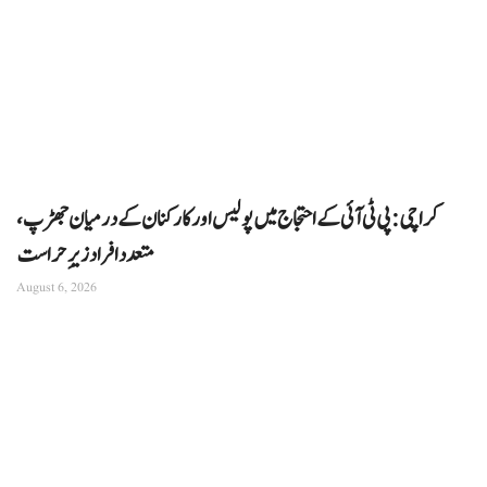
کراچی: پی ٹی آئی کے احتجاج میں پولیس اور کارکنان کے درمیان جھڑپ،
متعدد افراد زیرِ حراست
August 6, 2026