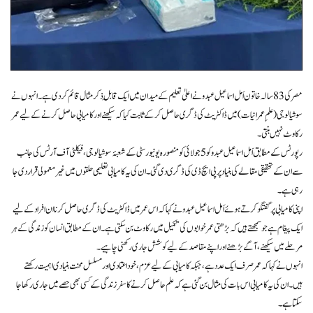
مصر کی 83 سالہ خاتون اَمل اسماعیل عبدو نے اعلیٰ تعلیم کے میدان میں ایک قابلِ ذکر مثال قائم کر دی ہے۔ انہوں نے
سوشیالوجی (علمِ عمرانیات) میں ڈاکٹریٹ کی ڈگری حاصل کر کے ثابت کیا کہ سیکھنے اور کامیابی حاصل کرنے کے لیے عمر
رکاوٹ نہیں بنتی۔
رپورٹس کے مطابق اَمل اسماعیل عبدو کو 5 جولائی کو منصورہ یونیورسٹی کے شعبۂ سوشیالوجی، فیکلٹی آف آرٹس کی جانب
سے ان کے تحقیقی مقالے کی بنیاد پر پی ایچ ڈی کی ڈگری دی گئی۔ ان کی یہ کامیابی تعلیمی حلقوں میں غیرمعمولی قرار دی جا
رہی ہے۔
اپنی کامیابی پر گفتگو کرتے ہوئے اَمل اسماعیل عبدو نے کہا کہ اس عمر میں ڈاکٹریٹ کی ڈگری حاصل کرنا ان افراد کے لیے
ایک پیغام ہے جو سمجھتے ہیں کہ بڑھتی عمر خوابوں کی تکمیل میں رکاوٹ بن سکتی ہے۔ ان کے مطابق انسان کو زندگی کے ہر
مرحلے میں سیکھنے، آگے بڑھنے اور اپنے مقاصد کے لیے کوشش جاری رکھنی چاہیے۔
انہوں نے کہا کہ عمر صرف ایک عدد ہے، جبکہ کامیابی کے لیے عزم، خود اعتمادی اور مسلسل محنت بنیادی اہمیت رکھتے
ہیں۔ ان کی یہ کامیابی اس بات کی مثال بن گئی ہے کہ علم حاصل کرنے کا سفر زندگی کے کسی بھی حصے میں جاری رکھا جا
سکتا ہے۔