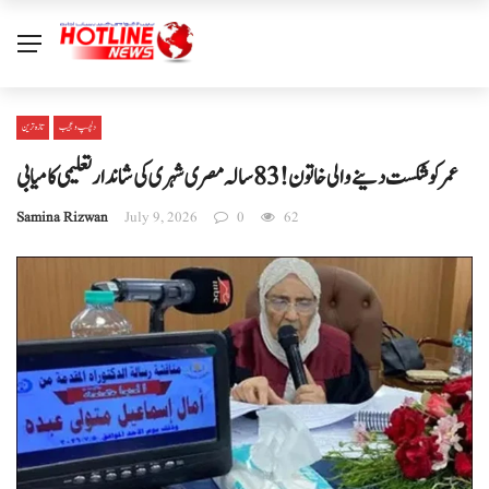
دلچسپ و عجیب
تازہ ترین
عمر کو شکست دینے والی خاتون! 83 سالہ مصری شہری کی شاندار تعلیمی کامیابی
Samina Rizwan
July 9, 2026
0
62