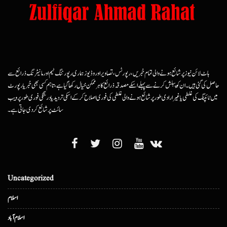
ہاٹ لائن نیوز پر شائع ہونے والی تمام خبریں، رپورٹس، تصاویر اور وڈیوز ہماری رپورٹنگ ٹیم اور مانیٹرنگ ذرائع سے
حاصل کی گئی ہیں۔ ان کو پبلش کرنے سے پہلے اسکے مصدقہ ذرائع کا ہرممکن خیال رکھا گیا ہے، تاہم کسی بھی خبر یا رپورٹ
میں ٹائپنگ کی غلطی یا غیرارادی طور پر شائع ہونے والی غلطی کی فوری اصلاح کرکے اسکی تردید یا درستگی فوری طور پر ویب
سائٹ پر شائع کردی جاتی ہے۔
Uncategorized
اسلام
اسلام آباد