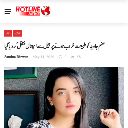
تازہ ترین
پاکستان
صنم جاوید کو طبیعت خراب ہونے پر جیل سے اسپتال منتقل کر دیا گیا
Samina Rizwan
May 11, 2026
0
58