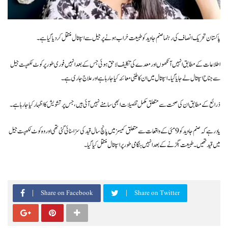
پاکستان تحریک انصاف کی رہنما صنم جاوید کو طبیعت خراب ہونے پر جیل سے اسپتال منتقل کر دیا گیا ہے۔
اطلاعات کے مطابق انہیں آنکھوں اور معدے کی تکلیف لاحق ہوئی جس کے بعد انہیں فوری طور پر کوٹ لکھپت جیل
سے جناح اسپتال لے جایا گیا۔ اسپتال میں ان کا طبی معائنہ کیا جا رہا ہے اور علاج جاری ہے۔
ذرائع کے مطابق ان کی صحت سے متعلق مکمل تفصیلات ابھی سامنے نہیں آئی ہیں، جس پر تشویش کا اظہار کیا جا رہا ہے۔
یاد رہے کہ صنم جاوید کو 9 مئی کے واقعات سے متعلق کیسز میں پانچ سال قید کی سزا سنائی گئی تھی اور وہ کوٹ لکھپت جیل
میں قید تھیں۔ طبیعت بگڑنے کے بعد انہیں ہنگامی طور پر اسپتال منتقل کیا گیا۔
Share on Facebook
Share on Twitter