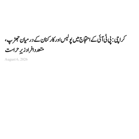
کراچی: پی ٹی آئی کے احتجاج میں پولیس اور کارکنان کے درمیان جھڑپ،
متعدد افراد زیرِ حراست
August 6, 2026