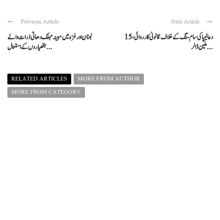
Previous Article
Next Article
دعا لیپا کی سام سنگ کے خلاف قانونی کارروائی، 15
لبنان اور غزہ میں مبینہ مہلک دھاتی ذرات والے
ملین ڈالر ...
ہتھیاروں کے استعمال ...
RELATED ARTICLES
MORE FROM AUTHOR
MORE FROM CATEGORY