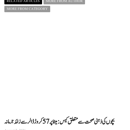
RELATED ARTICLES
MORE FROM AUTHOR
MORE FROM CATEGORY
بچوں کی ذہنی صحت سے متعلق کیس: میٹا پر 57 کروڑ ڈالر سے زائد جرمانہ