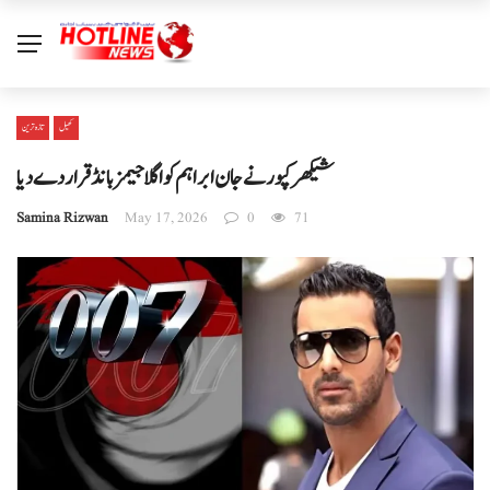
کھیل
تازہ ترین
شیکھر کپور نے جان ابراہم کو اگلا جیمز بانڈ قرار دے دیا
Samina Rizwan
May 17, 2026
0
71