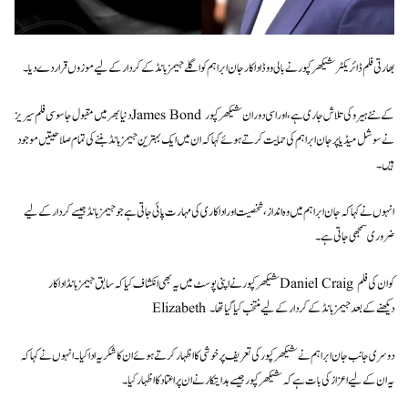
بھارتی فلم ڈائریکٹر شیکھر کپور نے بالی ووڈ اداکار جان ابراہم کو اگلے جیمز بانڈ کے کردار کے لیے موزوں قرار دے دیا۔
دنیا بھر میں مقبول جاسوسی فلم سیریز James Bond کے نئے ہیرو کی تلاش جاری ہے، اور اسی دوران شیکھر کپور
نے سوشل میڈیا پر جان ابراہم کی حمایت کرتے ہوئے کہا کہ ان میں ایک بہترین جیمز بانڈ بننے کی تمام صلاحیتیں موجود
ہیں۔
انہوں نے کہا کہ جان ابراہم میں وہ انداز، شخصیت اور اداکاری کی مہارت پائی جاتی ہے جو جیمز بانڈ جیسے کردار کے لیے
ضروری سمجھی جاتی ہے۔
شیکھر کپور نے اپنی پوسٹ میں یہ بھی انکشاف کیا کہ سابق جیمز بانڈ اداکار Daniel Craig کو ان کی فلم
Elizabeth دیکھنے کے بعد جیمز بانڈ کے کردار کے لیے منتخب کیا گیا تھا۔
دوسری جانب جان ابراہم نے شیکھر کپور کی تعریف پر خوشی کا اظہار کرتے ہوئے ان کا شکریہ ادا کیا۔ انہوں نے کہا کہ
یہ ان کے لیے اعزاز کی بات ہے کہ شیکھر کپور جیسے ہدایتکار نے ان پر اعتماد کا اظہار کیا۔