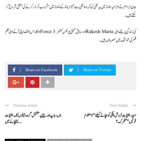
جان ابراہم نے مزاحیہ انداز میں یہ بھی کہا کہ وہ ابھی سے جیمز بانڈ کے انداز میں مشروب آرڈر کرنے کی مشق شروع کر
سکتے ہیں۔
اداکار اس وقت اپنی آنے والی فلم Force 3 اور سابق ممبئی پولیس کمشنر Rakesh Maria کی زندگی پر بننے والی
فلم کی شوٹنگ میں مصروف ہیں۔
Share on Facebook
Share on Twitter
Previous Article
Next Article
مبینہ منشیات فروش پنکی کو بچانے کیلئے “نامعلوم
ماں، باپ اور بیٹے پر مشتمل گروہ جیلوں تک منشیات
قوتیں” متحرک؟
پہنچانے میں ...