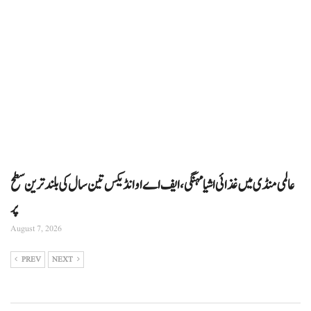
عالمی منڈی میں غذائی اشیا مہنگی، ایف اے او انڈیکس تین سال کی بلند ترین سطح
پر
August 7, 2026
PREV
NEXT