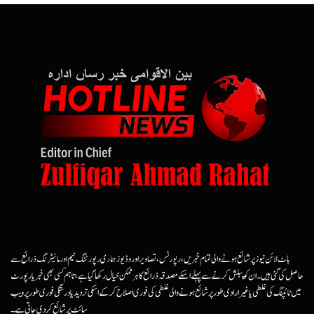
ہاٹ لائن نیوز پر شائع ہونے والی تمام خبریں، رپورٹس، تصاویر اور وڈیوز ہماری رپورٹنگ ٹیم اور مانیٹرنگ ذرائع سے
حاصل کی گئی ہیں۔ ان کو پبلش کرنے سے پہلے اسکے مصدقہ ذرائع کا ہرممکن خیال رکھا گیا ہے، تاہم کسی بھی خبر یا رپورٹ
میں ٹائپنگ کی غلطی یا غیرارادی طور پر شائع ہونے والی غلطی کی فوری اصلاح کرکے اسکی تردید یا درستگی فوری طور پر ویب
سائٹ پر شائع کردی جاتی ہے۔