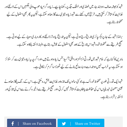
شہد کو ہمیشہ صاف، ہوا بند جار میں ٹھنڈی اور خشک جگہ پر رکھنا چاہیے۔ زیادہ گرم یا دھوپ والی جگہیں اس کے ذائقے اور
غذائیت کو متاثر کر سکتی ہیں۔ فریج میں رکھنے سے شہد زیادہ تیزی سے گاڑھا ہو سکتا ہے، لیکن یہ پھر بھی استعمال کے لیے
محفوظ رہتا ہے۔
برانڈڈ شہد کے جار پر ایکسپائری تاریخ درج ہوتی ہے، لیکن یہ تاریخ زیادہ تر ذائقے اور کاروباری معیار کے لیے ہوتی ہے۔
صحیح طریقے سے محفوظ شدہ شہد اس تاریخ کے بعد بھی استعمال کے قابل رہتا ہے، البتہ ذائقہ ہلکا ہو سکتا ہے۔
ماہرین کا کہنا ہے کہ خام شہد میں قدرتی انزائمز اور اینٹی آکسیڈنٹس زیادہ ہوتے ہیں، اور اگرچہ یہ زیادہ تیزی سے کرسٹلائز
ہو سکتا ہے، یہ خراب نہیں ہوتا۔ اسے دوبارہ مائع بنانے کے لیے تھوڑا سا گرم کرنا کافی ہے۔
شہد ایک قدرتی طور پر محفوظ خوراک ہے جو کئی سالوں تک تازہ اور غذائیت بخش رہ سکتی ہے۔ اس کے رنگ یا گاڑھا ہونے
جیسی معمولی تبدیلیاں اس کی حفاظت یا افادیت کو متاثر نہیں کرتی، اور صحیح طریقے سے ذخیرہ کرنے سے اس کی تازگی اور
ذائقہ برقرار رہتا ہے۔
Share on Facebook
Share on Twitter