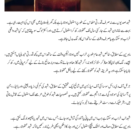
شہد صدیوں سے نہ صرف قدرتی مٹھاس کے طور پر استعمال ہوتا رہا ہے بلکہ گھریلو علاج میں بھی اس کی اہمیت رہی ہے۔
بہت سے خاندان شہد کے جار کئی سال تک محفوظ رکھ کر استعمال کرتے ہیں، اور اکثر لوگ سوچتے ہیں کہ کیا شہد واقعی
خراب ہو سکتا ہے یا صرف وقت کے ساتھ اس کا رنگ بدل جاتا ہے۔
ماہرین کے مطابق، خالص شہد عام طور پر خراب نہیں ہوتا، لیکن وقت کے ساتھ اس میں کچھ قدرتی تبدیلیاں آ سکتی ہیں،
جیسے رنگ کا بدلنا یا گاڑھا (کرسٹلائز) ہونا۔ اگر شہد گاڑھا ہو جائے تو اسے دوبارہ مائع بنانے کے لیے گرم پانی میں رکھ کر
ہلایا جا سکتا ہے، اور یہ طریقہ شہد کو محفوظ رکھنے کے لیے بالکل محفوظ ہے۔
جرنل آف دی رائل سوسائٹی آف میڈیسن میں شائع ایک تحقیق کے مطابق، شہد کی کم نمی، زیادہ چینی، اور ہائیڈروجن
پرآکسائیڈ کی موجودگی اسے جراثیم سے محفوظ رکھتی ہیں۔ یہ خصوصیات شہد کو طویل عرصے تک استعمال کے قابل بناتی
ہیں، بشرطیکہ اسے درست طریقے سے ذخیرہ کیا جائے۔
شہد تب خراب ہو سکتا ہے جب اس میں پانی یا آلودگی شامل ہو جائے، جس سے اس میں خمیر یا پھپھوند لگ سکتی ہے۔
ماہرین کے مطابق، صاف اور خشک چمچ استعمال کریں اور جار کا ڈھکن اچھی طرح بند رکھیں تاکہ شہد محفوظ رہے۔