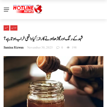
تازہ ترین
صحت
شہد کے رنگ اور گاڑھا ہونے کا راز: کیا واقعی خراب ہوتا ہے؟
Samina Rizwan
November 30, 2025
0
198