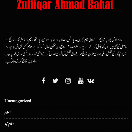
ہاٹ لائن نیوز پر شائع ہونے والی تمام خبریں، رپورٹس، تصاویر اور وڈیوز ہماری رپورٹنگ ٹیم اور مانیٹرنگ ذرائع سے
حاصل کی گئی ہیں۔ ان کو پبلش کرنے سے پہلے اسکے مصدقہ ذرائع کا ہرممکن خیال رکھا گیا ہے، تاہم کسی بھی خبر یا رپورٹ
میں ٹائپنگ کی غلطی یا غیرارادی طور پر شائع ہونے والی غلطی کی فوری اصلاح کرکے اسکی تردید یا درستگی فوری طور پر ویب
سائٹ پر شائع کردی جاتی ہے۔
Uncategorized
اسلام
اسلام آباد