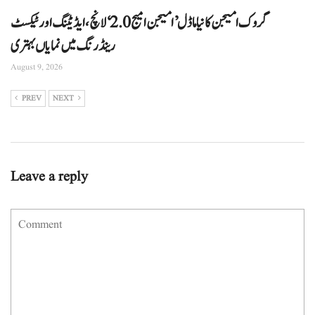
گروک امیجن کا نیا ماڈل ’امیجن امیج 2.0‘ لانچ، ایڈیٹنگ اور ٹیکسٹ
رینڈرنگ میں نمایاں بہتری
August 9, 2026
PREV
NEXT
Leave a reply