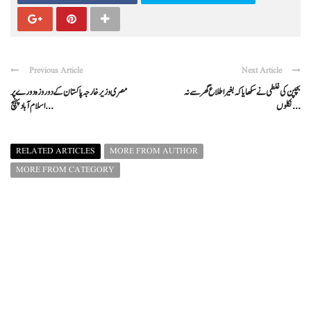
Previous Article
Next Article
بچپن کی غلطی نے سکھایا کہ بغیر اطلاع گھر سے نہ
مصری وزیر خارجہ پاکستان کے دو روزہ دورے پر
نکلوں ...
اسلام آباد پہنچ ...
RELATED ARTICLES
MORE FROM AUTHOR
MORE FROM CATEGORY