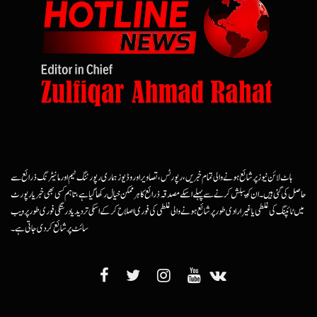
ہاٹ لائن نیوز پر شائع ہونے والی تمام خبریں، رپورٹس، تصاویر اور وڈیوز ہماری رپورٹنگ ٹیم اور مانیٹرنگ ذرائع سے
حاصل کی گئی ہیں۔ ان کو پبلش کرنے سے پہلے اسکے مصدقہ ذرائع کا ہرممکن خیال رکھا گیا ہے، تاہم کسی بھی خبر یا رپورٹ
میں ٹائپنگ کی غلطی یا غیرارادی طور پر شائع ہونے والی غلطی کی فوری اصلاح کرکے اسکی تردید یا درستگی فوری طور پر ویب
سائٹ پر شائع کردی جاتی ہے۔