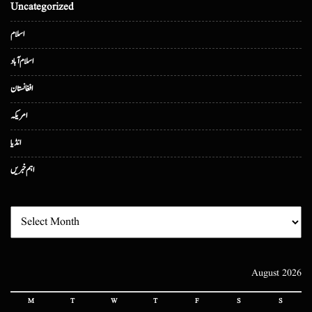
Uncategorized
اسلام
اسلام آباد
افغانستان
امریکہ
انڈیا
اہم خبریں
August 2026
M
T
W
T
F
S
S