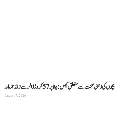
بچوں کی ذہنی صحت سے متعلق کیس: میٹا پر 57 کروڑ ڈالر سے زائد جرمانہ
August 7, 2026