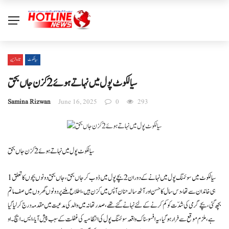
سیالکوٹ
تازہ ترین
سیالکوٹ پول میں نہاتے ہوئے 2 کزن جاں بحق
Samina Rizwan
June 16, 2025
0
293
سیالکوٹ پول میں نہاتے ہوئے 2 کزن جاں بحق
سیالکوٹ میں سوئمنگ پول میں نہانے کے دوران 2 بچے پول میں ڈوب کر جاں بحق ، جاں بحق دونوں بچوں کا تعلق 1
ہی خاندان سے تھا، دس سال کا حسن اور آٹھ سالہ حنان آپس میں کزن ہیں،اطلاع ملنے پر دونوں گھروں میں صف ماتم
بچھ گئی، بچے گرمی کی شدّت کو کم کرنے کے لئے نہانے گئے تھے، صدر تھانہ میں والد کی مدعیت میں مقدمہ درج کر لیا گیا
ہے، ملزم موقع سے فرار ہو گیا، یہ افسوسناک واقعہ سوئمنگ پول کی انتظامیہ کی غفلت کے سبب پیش آیا، ایس۔ ایچ۔ او