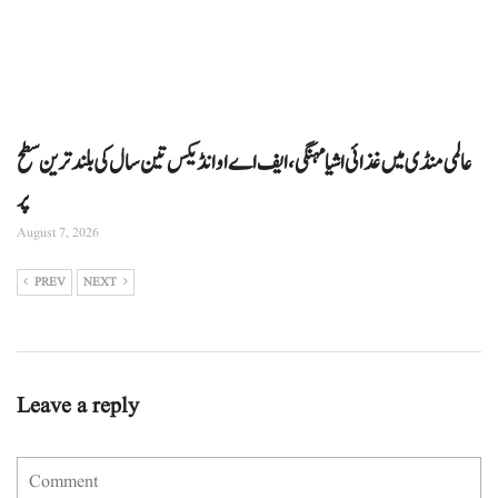
عالمی منڈی میں غذائی اشیا مہنگی، ایف اے او انڈیکس تین سال کی بلند ترین سطح
پر
August 7, 2026
PREV
NEXT
Leave a reply