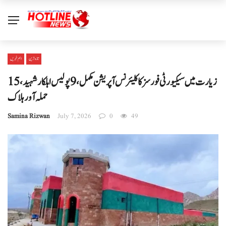
تازہ ترین
اہم خبریں
زیارت میں سیکیورٹی فورسز کا کلیئرنس آپریشن مکمل، 9 پولیس اہلکار شہید، 15
حملہ آور ہلاک
Samina Rizwan
July 7, 2026
0
49