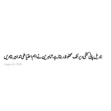
ناریل پانی کتنی دیر تک محفوظ رہتا ہے؟ ماہرین نے اہم احتیاطی تدابیر بتا دیں
August 8, 2026