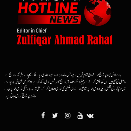
ہاٹ لائن نیوز پر شائع ہونے والی تمام خبریں، رپورٹس، تصاویر اور وڈیوز ہماری رپورٹنگ ٹیم اور مانیٹرنگ ذرائع سے
حاصل کی گئی ہیں۔ ان کو پبلش کرنے سے پہلے اسکے مصدقہ ذرائع کا ہرممکن خیال رکھا گیا ہے، تاہم کسی بھی خبر یا رپورٹ
میں ٹائپنگ کی غلطی یا غیرارادی طور پر شائع ہونے والی غلطی کی فوری اصلاح کرکے اسکی تردید یا درستگی فوری طور پر ویب
سائٹ پر شائع کردی جاتی ہے۔