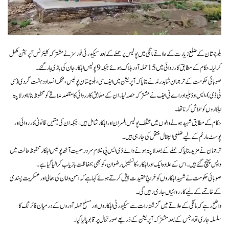
بلوچستان کے ضلع زیارت کے علاقے مانگی میں پولیس پر حملے کے بعد سیکیورٹی فورسز نے مشترکہ کلیئرنس آپریشن مکمل
کر لیا۔ حکام کے مطابق کارروائی میں 15 حملہ آور ہلاک ہوئے جبکہ 9 پولیس اہلکار جان کی بازی ہار گئے۔
صوبائی حکومت کے ترجمان شاہد رند نے بتایا کہ آپریشن میں ایف سی، بلوچستان پولیس، محکمہ انسداد دہشت گردی (سی
ٹی ڈی)، ایس او ڈبلیو اور اے ٹی ایف نے مشترکہ حصہ لیا۔ ان کے مطابق کارروائی کا مقصد علاقے کو محفوظ بنانا اور لاپتہ
اہلکاروں کو تلاش کرنا تھا۔
حکام کے مطابق شہید ہونے والوں میں مختلف پولیس افسران اور اہلکار شامل ہیں، جبکہ ان کی میتیں قانونی کارروائی اور
پوسٹ مارٹم کے لیے ضلعی اسپتال منتقل کی جا رہی ہیں۔
ترجمان نے مزید بتایا کہ حملے کے بعد لاپتہ ہونے والے ڈی ایس پی غلام سرور سمیت آٹھ پولیس اہلکار محفوظ حالت میں
واپس پہنچ گئے ہیں۔ اس کے علاوہ ایک اور اہلکار، کانسٹیبل رضوان، کو بھی بحفاظت بازیاب کرا لیا گیا ہے۔
صوبائی حکومت نے شہید اہلکاروں کو خراجِ عقیدت پیش کرتے ہوئے کہا ہے کہ امن و امان کی بحالی اور عسکریت پسندی
کے خاتمے کے لیے کارروائیاں جاری رہیں گی۔
واضح رہے کہ مانگی کے علاقے میں گزشتہ رات سے سیکیورٹی اہلکاروں اور مسلح حملہ آوروں کے درمیان فائرنگ کا
سلسلہ جاری تھا، جس کے بعد مشترکہ آپریشن کے ذریعے صورتحال پر قابو پا لیا گیا۔