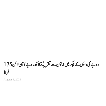
175 روپے کی واپسی کے چکر میں خاتون سے تقریباً 2 لاکھ روپے کا آن لائن
فراڈ
August 8, 2026