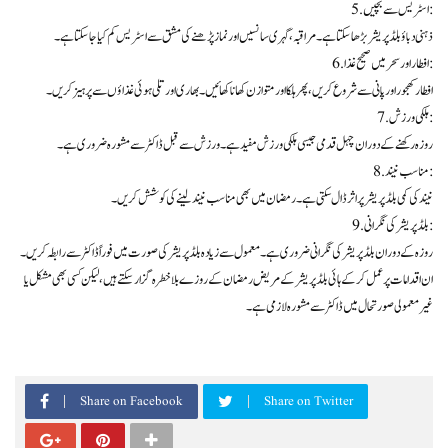
5. اسٹریس سے بچیں:
ذہنی دباؤ بلڈ پریشر بڑھا سکتا ہے۔ مراقبہ، گہری سانسیں اور نماز پڑھنے کی مشق سے اسٹریس کم کیا جا سکتا ہے۔
6. افطار اور سحر میں صحیح غذا:
افطار کھجور اور پانی سے شروع کریں، پھر ہلکا اور متوازن کھانا کھائیں۔ بھاری اور تلی ہوئی غذاؤں سے پرہیز کریں۔
7. ہلکی ورزش:
روزہ رکھنے کے دوران چہل قدمی جیسی ہلکی ورزش مفید ہے۔ ورزش سے قبل ڈاکٹر سے مشورہ ضروری ہے۔
8. مناسب نیند:
نیند کی کمی بلڈ پریشر پر اثر ڈال سکتی ہے۔ رمضان میں بھی مناسب نیند لینے کی کوشش کریں۔
9. بلڈ پریشر کی نگرانی:
روزہ کے دوران بلڈ پریشر کی نگرانی ضروری ہے۔ معمول سے زیادہ بلڈ پریشر کی صورت میں فوراً ڈاکٹر سے رابطہ کریں۔
ان اقدامات پر عمل کر کے ہائی بلڈ پریشر کے مریض رمضان کے روزے بلا خطرہ گزار سکتے ہیں، لیکن کسی بھی مشکل یا
غیر معمولی صورتحال میں ڈاکٹر سے مشورہ لازمی ہے۔
Share on Facebook
Share on Twitter