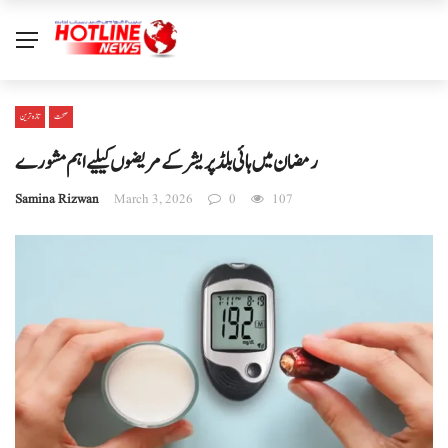
صحت
تازہ ترین
رمضان میں ہائی بلڈپریشر کے مریضوں کیلیےاہم مشورے
Samina Rizwan
March 3, 2026
0
107