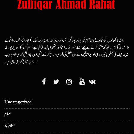
ہاٹ لائن نیوز پر شائع ہونے والی تمام خبریں، رپورٹس، تصاویر اور وڈیوز ہماری رپورٹنگ ٹیم اور مانیٹرنگ ذرائع سے
حاصل کی گئی ہیں۔ ان کو پبلش کرنے سے پہلے اسکے مصدقہ ذرائع کا ہرممکن خیال رکھا گیا ہے، تاہم کسی بھی خبر یا رپورٹ
میں ٹائپنگ کی غلطی یا غیرارادی طور پر شائع ہونے والی غلطی کی فوری اصلاح کرکے اسکی تردید یا درستگی فوری طور پر ویب
سائٹ پر شائع کردی جاتی ہے۔
Uncategorized
اسلام
اسلام آباد