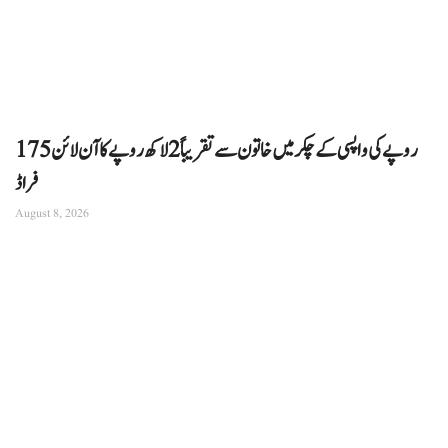
175 روپے کی واپسی کے چکر میں خاتون سے تقریباً 2 لاکھ روپے کا آن لائن
فراڈ
August 8, 2026