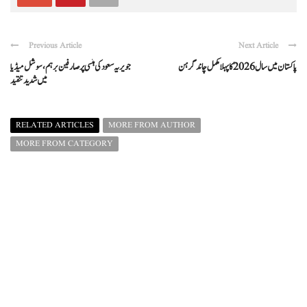
Previous Article
Next Article
پاکستان میں سال 2026 کا پہلا مکمل چاند گرہن
جویریہ سعود کی ہنسی پر صارفین برہم، سوشل میڈیا
میں شدید تنقید
RELATED ARTICLES
MORE FROM AUTHOR
MORE FROM CATEGORY