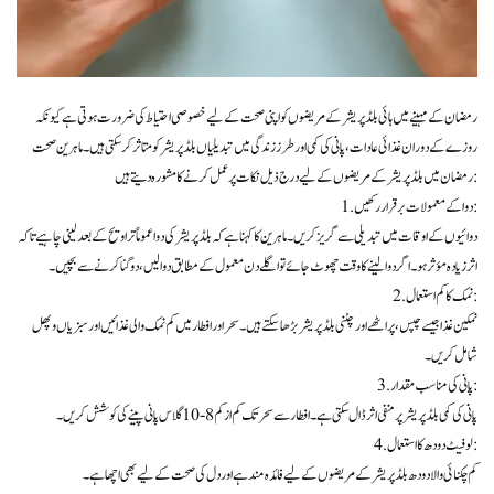
رمضان کے مہینے میں ہائی بلڈ پریشر کے مریضوں کو اپنی صحت کے لیے خصوصی احتیاط کی ضرورت ہوتی ہے کیونکہ
روزے کے دوران غذائی عادات، پانی کی کمی اور طرز زندگی میں تبدیلیاں بلڈ پریشر کو متاثر کر سکتی ہیں۔ ماہرین صحت
رمضان میں بلڈ پریشر کے مریضوں کے لیے درج ذیل نکات پر عمل کرنے کا مشورہ دیتے ہیں:
1. دوا کے معمولات برقرار رکھیں:
دوائیوں کے اوقات میں تبدیلی سے گریز کریں۔ ماہرین کا کہنا ہے کہ بلڈ پریشر کی دوا عموماً تراویح کے بعد لینی چاہیے تاکہ
اثر زیادہ مؤثر ہو۔ اگر دوا لینے کا وقت چھوٹ جائے تو اگلے دن معمول کے مطابق دوا لیں، دوگنا کرنے سے بچیں۔
2. نمک کا کم استعمال:
نمکین غذا جیسے چپس، پراٹھے اور چٹنی بلڈ پریشر بڑھا سکتے ہیں۔ سحر اور افطار میں کم نمک والی غذائیں اور سبزیاں و پھل
شامل کریں۔
3. پانی کی مناسب مقدار:
پانی کی کمی بلڈ پریشر پر منفی اثر ڈال سکتی ہے۔ افطار سے سحر تک کم از کم 8-10 گلاس پانی پینے کی کوشش کریں۔
4. لو فیٹ دودھ کا استعمال:
کم چکنائی والا دودھ بلڈ پریشر کے مریضوں کے لیے فائدہ مند ہے اور دل کی صحت کے لیے بھی اچھا ہے۔