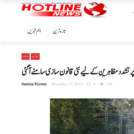
تازہ ترین
اہم خبریں
تازہ ترین
پاکستان
رتشدد مظاہرین کے لیے نئی قانون سازی سامنے آ گئی
Samina Rizwan
December 15, 2025
0
156