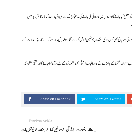
مطلع کیا جائے گا اور زون میں کاروائی کی جائے گی۔ احتجاج کے دوران انسیڈینٹ کمانڈر کا تقرر پولیس
نات کی بھرپائی بھی کرنی ہوگی۔ نقصان کا تعین ٹرائل کورٹ محکمہ داخلہ کی مدد سے کرے گا، جبکہ عدالت کے
ے متعلقہ کمیٹی کے جائزے کے بعد پنجاب اسمبلی میں منظوری کے لیے پیش کیا جائے گا اور حتمی منظوری
Share on Facebook
Share on Twitter
Previous Article
پنجاب حکومت نے فوتگی کے موقع پر کھانے پینے اور دعوتی تقریبات ...