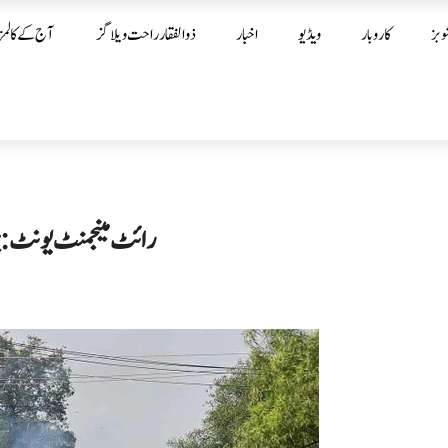
وبز
کاروبار
ویڈیو
اخبار
ذوالفقار راحت ویلاگز
آج کے کالمز
رائٹ مینجمنٹ یونٹ: پ