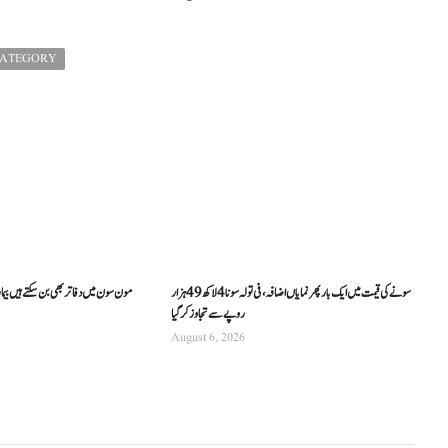
CATEGORY
سونے کی قیمت میں ایک بار پھر نمایاں اضافہ، فی تولہ سونا 4 لاکھ 49 ہزار
مون سون میں دفاتر بھی بن سکتے ہیں بیما
روپے سے تجاوز کرگیا
August 6, 2026