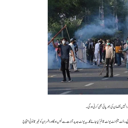
 انہیں نقصان کی بھرپائی بھی کرنی ہوگی۔
 2025 کے تحت پُرتشدد مظاہرین سے نمٹنے کے لیے رائٹ مینجمنٹ یونٹ قائم کیا جائے گا۔ یہ یونٹ جدید آلات سے لیس ہوگا اور افسران کو غیر قانونی احتجاج