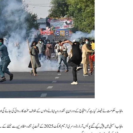
پنجاب حکومت نے فیصلہ کیا ہے کہ احتجاج کے دوران پرتشدد رویہ اپنانے والوں کے خلاف سخت کارروائی کی جائے گی اور
پنجاب اسمبلی میں پیش کیے گئے پولیس آرڈر (دوسری ترمیم) ایکٹ