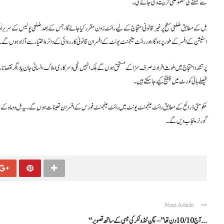
سے نمٹنے کی خصوصی تربیت دی جائے گی۔
بل کے مطابق ضلعی سطح پر غیر قانونی احتجاج کے لیے رائٹ زون مقرر کیا جائے گا، جس کے بعد ضلعی پولیس کے سربراہ کو 
اسٹیشن کے افسر کے طور پر ہوگا، اور رائٹ مینجمنٹ یونٹ کے افسران قانونی کارروائی کے دائرہ اختیار سے آزاد ہوں گے۔
پرتشدد احتجاج میں ملوث افراد نہ صرف سزا کے مستحق ہوں گے بلکہ انہیں نجی و سرکاری املاک، انسانی جان یا دیگر نقصا
فیصلے ہائی کورٹ میں چیلنج کیے جا سکتے ہیں۔
حکومتی ذرائع کے مطابق رائٹ مینجمنٹ یونٹ میں رائٹ مینجمنٹ فورس کے افسران تعینات ہوں گے۔ یہ بل دو ماہ کے لی
گورنر پنجاب دیں گے۔
Next Article
“آج 10/10 دن تھا” – سچن ٹنڈولکر کی میسی کے ساتھ تصویر ...