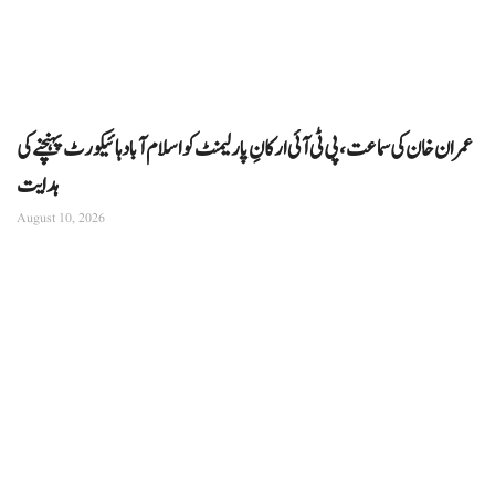
عمران خان کی سماعت، پی ٹی آئی ارکانِ پارلیمنٹ کو اسلام آباد ہائیکورٹ پہنچنے کی
ہدایت
August 10, 2026