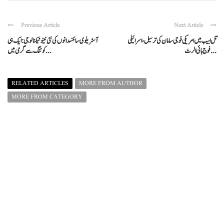
Previous Article
Next Article
تل ابیب میں امریکی فوجی سامان کی ترسیل، اسرائیلی
آسٹریلوی سائنسدانوں کی نئی نینو ٹیکنالوجی: ایک ہی
فوج ہائی الرٹ ...
کوٹنگ سے گرمی میں ...
RELATED ARTICLES
MORE FROM AUTHOR
MORE FROM CATEGORY