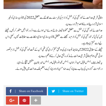
وفاقی شرعی عدالت نے خودکشی کی کوشش کو جرم کی فہرست سے نکالنے سے متعلق 2022 کی قانون سازی کو غیر
اسلامی قرار دیتے ہوئے کالعدم قرار دے دیا۔
عدالت نے خودکشی کی کوشش سے متعلق محفوظ فیصلہ سناتے ہوئے اس حوالے سے دائر درخواستیں منظور کرلیں۔ فیصلے
میں کہا گیا کہ خودکشی کی کوشش کو جرم نہ سمجھنے سے متعلق قانون سازی اسلامی احکامات سے مطابقت نہیں رکھتی، اس
لیے اسے ختم کیا جاتا ہے۔
فیصلے کے مطابق 2022 میں ضابطہ فوجداری کی وہ شق ختم کردی گئی تھی جس کے تحت خودکشی کی کوشش جرم تصور
ہوتی تھی، تاہم وفاقی شرعی عدالت نے مذکورہ شق بحال کرنے کا حکم دے دیا۔
یہ فیصلہ چیف جسٹس اقبال حمید الرحمان، جسٹس محمد انور اقبال اور جسٹس امیر خان پر مشتمل بینچ نے سنایا۔
درخواست گزاروں کی جانب سے ایڈوکیٹ حماد حسن ڈار اور ایڈوکیٹ اعظم ملک عدالت میں پیش ہوئے۔
Share on Facebook
Share on Twitter