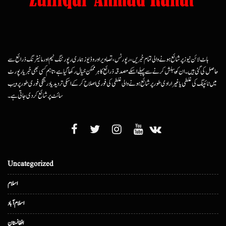
ہاٹ لائن نیوز پر شائع ہونے والی تمام خبریں، رپورٹس، تصاویر اور وڈیوز ہماری رپورٹنگ ٹیم اور مانیٹرنگ ذرائع سے
حاصل کی گئی ہیں۔ ان کو پبلش کرنے سے پہلے اسکے مصدقہ ذرائع کا ہرممکن خیال رکھا گیا ہے، تاہم کسی بھی خبر یا رپورٹ
میں ٹائپنگ کی غلطی یا غیرارادی طور پر شائع ہونے والی غلطی کی فوری اصلاح کرکے اسکی تردید یا درستگی فوری طور پر ویب
سائٹ پر شائع کردی جاتی ہے۔
Uncategorized
اسلام
اسلام آباد
افغانستان