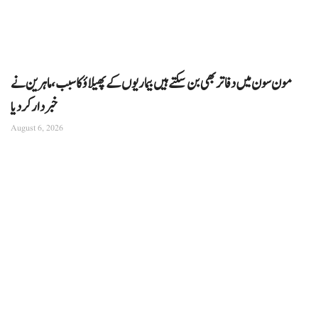
مون سون میں دفاتر بھی بن سکتے ہیں بیماریوں کے پھیلاؤ کا سبب، ماہرین نے
خبردار کر دیا
August 6, 2026