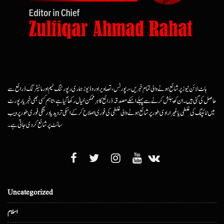
ہاٹ لائن نیوز پر شائع ہونے والی تمام خبریں، رپورٹس، تصاویر اور وڈیوز ہماری رپورٹنگ ٹیم اور مانیٹرنگ ذرائع سے
حاصل کی گئی ہیں۔ ان کو پبلش کرنے سے پہلے اسکے مصدقہ ذرائع کا ہرممکن خیال رکھا گیا ہے، تاہم کسی بھی خبر یا رپورٹ
میں ٹائپنگ کی غلطی یا غیرارادی طور پر شائع ہونے والی غلطی کی فوری اصلاح کرکے اسکی تردید یا درستگی فوری طور پر ویب
سائٹ پر شائع کردی جاتی ہے۔
Uncategorized
اسلام