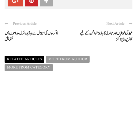
Previous Article
Next Article
عید کی خوشیاں اور مہندی کا جادو: خواتین کے لیے
ذاکر خان کی اسپتال سے ویڈیو وائرل، مداحوں میں
بہترین ڈیزائنز
تشویش
RELATED ARTICLES
MORE FROM AUTHOR
MORE FROM CATEGORY