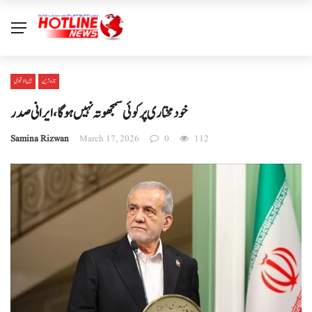
تازہ ترین
بین الا قوامی
خودمختاری پر کوئی سمجھوتہ نہیں ہوگا، ایرانی صدر
Samina Rizwan
March 17, 2026
0
112