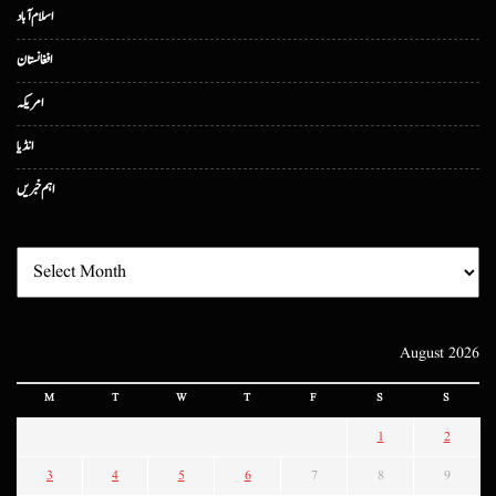
اسلام آباد
افغانستان
امریکہ
انڈیا
اہم خبریں
August 2026
M
T
W
T
F
S
S
1
2
3
4
5
6
7
8
9