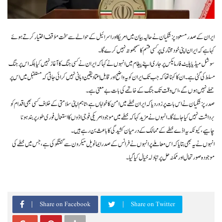
ایران کے صدر مسعود پزشکیان نے حالیہ بیان میں امریکا اور اسرائیل کے حوالے سے سخت مؤقف اختیار کرتے ہوئے
کہا ہے کہ ایران اپنی خودمختاری پر کسی قسم کا سمجھوتہ نہیں کرے گا۔
سوشل میڈیا پلیٹ فارمایکس پر جاری اپنے پیغام میں انہوں نے کہا کہ ایران نے کسی جنگ کا آغاز نہیں کیا بلکہ اس پر جنگ
مسلط کی گئی ہے۔ ان کا کہنا تھا کہ جب تک ایران کو یہ واضح اور قابلِ اعتماد یقین دہانی نہیں کرائی جاتی کہ مستقبل میں اس پر
حملے نہیں ہوں گے، اس وقت تک جنگ کے خاتمے کی بات بے معنی ہے۔
صدر پزشکیان نے اس بات پر زور دیا کہ ایران خطے میں امن کا خواہاں ہے، تاہم اپنی سلامتی کے خلاف کسی بھی اقدام کو
برداشت نہیں کیا جائے گا۔ انہوں نے مزید کہا کہ خطے میں موجود امریکی فوجی اڈوں کا استعمال فوری طور پر بند ہونا
چاہیے، کیونکہ یہ اڈے خطے کے ممالک کے درمیان کشیدگی کا باعث بن رہے ہیں۔
انہوں نے یہ بھی بتایا کہ اس معاملے پر انہوں نے فرانس کے صدر ایمانویل میکرون سے گفتگو کی ہے، جس میں خطے کی
موجودہ صورتحال اور ممکنہ حل پر تبادلہ خیال کیا گیا۔
Share on Facebook
Share on Twitter