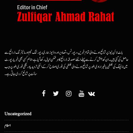
ہاٹ لائن نیوز پر شائع ہونے والی تمام خبریں، رپورٹس، تصاویر اور وڈیوز ہماری رپورٹنگ ٹیم اور مانیٹرنگ ذرائع سے
حاصل کی گئی ہیں۔ ان کو پبلش کرنے سے پہلے اسکے مصدقہ ذرائع کا ہرممکن خیال رکھا گیا ہے، تاہم کسی بھی خبر یا رپورٹ
میں ٹائپنگ کی غلطی یا غیرارادی طور پر شائع ہونے والی غلطی کی فوری اصلاح کرکے اسکی تردید یا درستگی فوری طور پر ویب
سائٹ پر شائع کردی جاتی ہے۔
Uncategorized
اسلام