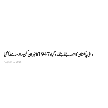
دبئی پاکستان کا حصہ بنتے بنتے رہ گیا، 1947 کا حیران کن راز سامنے آگیا
August 9, 2026