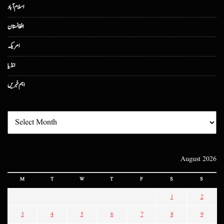
اسلام آباد
افغانستان
امریکہ
انڈیا
اہم خبریں
August 2026
M
T
W
T
F
S
S
1
2
3
4
5
6
7
8
9