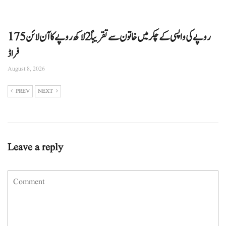
175 روپے کی واپسی کے چکر میں خاتون سے تقریباً 2 لاکھ روپے کا آن لائن
فراڈ
August 8, 2026
PREV
NEXT
Leave a reply