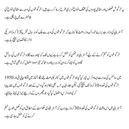
یہ خرگوش فصلوں اور مقامی پودوں کی مختلف انواع کو بری طرح برباد کر رہے ہیں، خرگوشوں کی وجہ سے مقامی انواع کی
بقا خطرے میں پڑ چکی ہے ۔
آسٹریلیا کی وزارت برائے خوراک و زراعت کا کہنا ہے کہ خرگوشوں کی وجہ سے ملک کو ہر سال تقریباً 13 کروڑ امریکی
ڈالرز کا نقصان پہنچ رہا ہے۔
خرگوشوں کو ختم کرنے کے لیے آسٹریلیا ہر ممکن کوشش کر رہا ہے یہاں تک کہ پھندے لگانا ، خرگوشوں کی رہائش
گاہوں کو تباہ کرنا، ان کو زہر دینا اور دھماکہ خیز مواد استعمال کرنا بھی شامل ہے ۔
1950 میں سائنس کی مدد سے ایسا وائرس تیار کیا گیا جو خرگوشوں میں کینسر کا باعث بننے لگا ، آغاز میں تو کامیابی ملی اور
خرگوشوں کی تعداد 10 کروڑ تک پہنچ گئی، لیکن جلد ہی یہ حربہ بھی ناکام ہو گیا ، اس کے بعد خرگوشوں میں بخار پیدا
کرنیوالا وائرس استعمال کیا گیا ، جو مچھروں کے ذریعے نیوزی لینڈ جا پہنچا ۔
آسٹریلیا میں اس وقت خرگوشوں کی تعداد 30 کروڑ ہے جب کہ آسٹریلیوی حکومت کے مطابق ان کو مکمل طور پر ختم
کرنے کی کوشش جاری ہے ۔