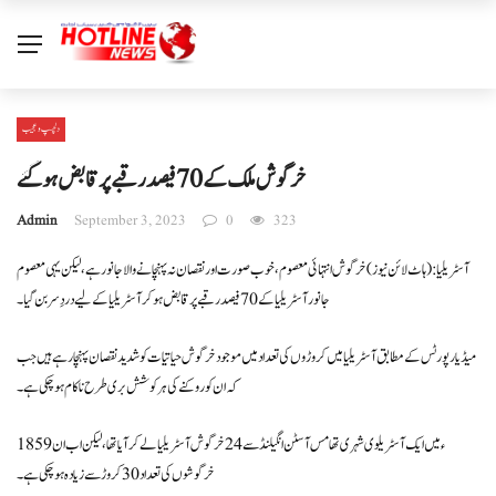
دلچسپ و عجیب
خرگوش ملک کے 70 فیصد رقبے پر قابض ہو گئے
Admin
September 3, 2023
0
323
آسٹریلیا: ( ہاٹ لائن نیوز) خرگوش انتہائی معصوم، خوب صورت اور نقصان نہ پہنچانے والا جانور ہے، لیکن یہی معصوم
جانور آسٹریلیا کے 70 فیصد رقبے پر قابض ہو کر آسٹریلیا کے لیے دردِ سر بن گیا ۔
میڈیا رپورٹس کے مطابق آسٹریلیا میں کروڑوں کی تعداد میں موجود خرگوش حیاتیات کو شدید نقصان پہنچا رہے ہیں جب
کہ ان کو روکنے کی ہر کوشش بری طرح ناکام ہو چکی ہے۔
1859 ء میں ایک آسٹریلوی شہری تھامس آسٹن انگیلنڈ سے 24 خرگوش آسٹریلیا لے کر آیا تھا ، لیکن اب ان
خرگوشوں کی تعداد 30 کروڑ سے زیادہ ہو چکی ہے۔