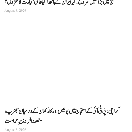
خلیج میں بڑا کھیل شروع! کیا ایران کے ہاتھ آ گیا عالمی تجارت کا کنٹرول؟
August 6, 2026
کراچی: پی ٹی آئی کے احتجاج میں پولیس اور کارکنان کے درمیان جھڑپ،
متعدد افراد زیرِ حراست
August 6, 2026