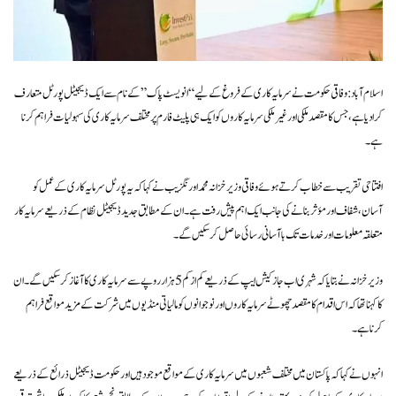
اسلام آباد: وفاقی حکومت نے سرمایہ کاری کے فروغ کے لیے “انویسٹ پاک” کے نام سے ایک ڈیجیٹل پورٹل متعارف
کرا دیا ہے، جس کا مقصد ملکی اور غیر ملکی سرمایہ کاروں کو ایک ہی پلیٹ فارم پر مختلف سرمایہ کاری کی سہولیات فراہم کرنا
ہے۔
افتتاحی تقریب سے خطاب کرتے ہوئے وفاقی وزیر خزانہ محمد اورنگزیب نے کہا کہ یہ پورٹل سرمایہ کاری کے عمل کو
آسان، شفاف اور مؤثر بنانے کی جانب ایک اہم پیش رفت ہے۔ ان کے مطابق جدید ڈیجیٹل نظام کے ذریعے سرمایہ کار
متعلقہ معلومات اور خدمات تک باآسانی رسائی حاصل کر سکیں گے۔
وزیر خزانہ نے بتایا کہ شہری اب جاز کیش ایپ کے ذریعے کم از کم 5 ہزار روپے سے سرمایہ کاری کا آغاز کر سکیں گے۔ ان
کا کہنا تھا کہ اس اقدام کا مقصد چھوٹے سرمایہ کاروں اور نوجوانوں کو مالیاتی منڈیوں میں شرکت کے مزید مواقع فراہم
کرنا ہے۔
انہوں نے کہا کہ پاکستان میں مختلف شعبوں میں سرمایہ کاری کے مواقع موجود ہیں اور حکومت ڈیجیٹل ذرائع کے ذریعے