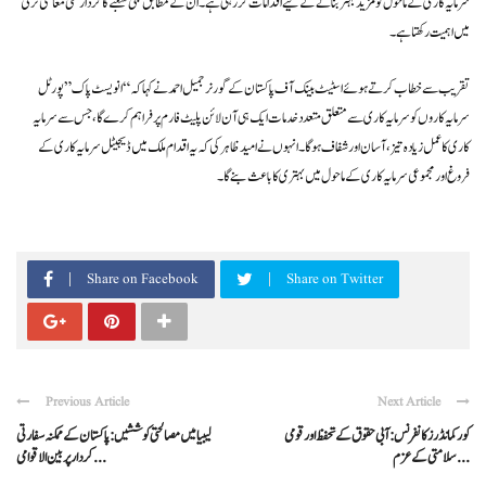
سرمایہ کاری کے ماحول کو مزید بہتر بنانے کے لیے اقدامات کر رہی ہے۔ ان کے مطابق نجی شعبے کا کردار ملکی معاشی ترقی
میں اہمیت رکھتا ہے۔
تقریب سے خطاب کرتے ہوئے اسٹیٹ بینک آف پاکستان کے گورنر جمیل احمد نے کہا کہ “انویسٹ پاک” پورٹل
سرمایہ کاروں کو سرمایہ کاری سے متعلق متعدد خدمات ایک ہی آن لائن پلیٹ فارم پر فراہم کرے گا، جس سے سرمایہ
کاری کا عمل زیادہ تیز، آسان اور شفاف ہوگا۔ انہوں نے امید ظاہر کی کہ یہ اقدام ملک میں ڈیجیٹل سرمایہ کاری کے
فروغ اور مجموعی سرمایہ کاری کے ماحول میں بہتری کا باعث بنے گا۔
Share on Facebook
Share on Twitter
Previous Article
Next Article
کور کمانڈرز کانفرنس: آبی حقوق کے تحفظ اور قومی
لیبیا میں مصالحتی کوششیں: پاکستان کے ممکنہ سفارتی
سلامتی کے عزم ...
کردار پر بین الاقوامی ...