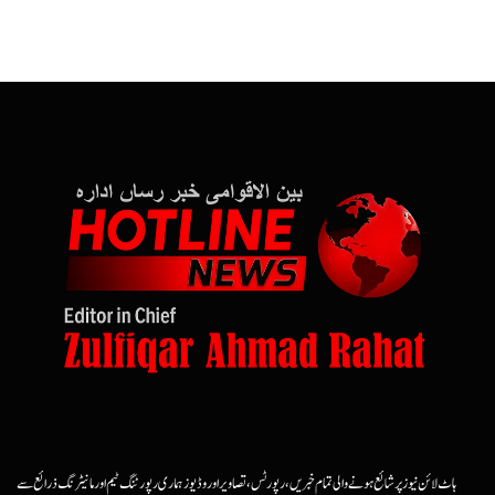
ہاٹ لائن نیوز پر شائع ہونے والی تمام خبریں، رپورٹس، تصاویر اور وڈیوز ہماری رپورٹنگ ٹیم اور مانیٹرنگ ذرائع سے