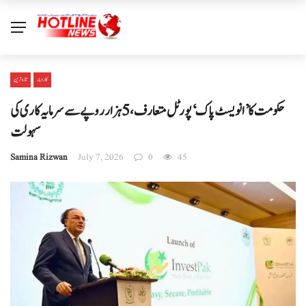
کاروبار
تازہ ترین
حکومت کا ’انویسٹ پاک‘ پورٹل متعارف، 5 ہزار روپے سے سرمایہ کاری کی
سہولت
Samina Rizwan
July 7, 2026
0
45