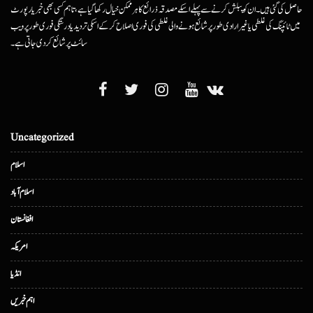
حاصل کی گئی ہیں۔ ان کو پبلش کرنے سے پہلے اسکے مصدقہ ذرائع کا ہرممکن خیال رکھا گیا ہے، تاہم کسی بھی خبر یا رپورٹ
میں ٹائپنگ کی غلطی یا غیرارادی طور پر شائع ہونے والی غلطی کی فوری اصلاح کرکے اسکی تردید یا درستگی فوری طور پر ویب
سائٹ پر شائع کردی جاتی ہے۔
Uncategorized
اسلام
اسلام آباد
افغانستان
امریکہ
انڈیا
اہم خبریں