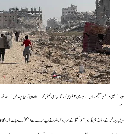
غزہ: فلسطینی مزاحمتی تنظیم حماس نے غزہ میں قائم اپنی گورننگ باڈی تحلیل کرنے کا اعلان کر دیا ہے، جس کے بعد شہری ان
ہے۔
میڈیا رپورٹس کے مطابق غزہ کی ایمرجنسی کمیٹی کے سربراہ محمد الفرا نے اپنے عہدے سے استعفیٰ دے دیا ہے تاکہ انتظامی ا