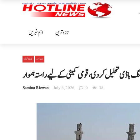
تازہ ترین
اہم خبریں
تازہ ترین
بین الا قوامی
گ باڈی تحلیل کر دی، قومی کمیٹی کے لیے راستہ ہموار
Samina Rizwan
July 6, 2026
0
38