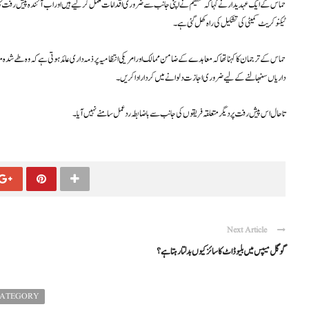
حماس کے ایک عہدیدار نے کہا کہ تنظیم نے اپنی جانب سے ضروری اقدامات مکمل کر لیے ہیں اور اب آئندہ پیش رفت کا
ٹیکنوکریٹ کمیٹی کی تشکیل کی راہ کھل گئی ہے۔
حماس کے ترجمان کا کہنا تھا کہ معاہدے کے ضامن ممالک اور امریکی انتظامیہ پر ذمہ داری عائد ہوتی ہے کہ وہ طے شدہ معاہدے
داریاں سنبھالنے کے لیے ضروری اجازت دلوانے میں کردار ادا کریں۔
تاحال اس پیش رفت پر دیگر متعلقہ فریقوں کی جانب سے باضابطہ ردعمل سامنے نہیں آیا۔
Next Article
گوگل میپس میں بلیو ڈاٹ کا سائز کیوں بدلتا رہتا ہے؟
CATEGORY