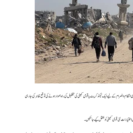
تظام و انصرام کے لیے ایک ٹیکنوکریٹ یا قومی کمیٹی کی تشکیل کی راہ ہموار ہونے کی توقع ظاہر کی جا رہی
ختیارات نئی قومی کمیٹی کو منتقل کیے جا سکیں۔