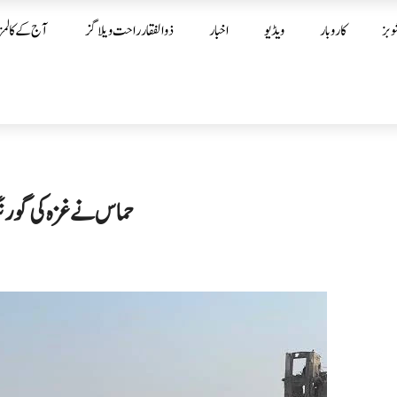
وبز
کاروبار
ویڈیو
اخبار
ذوالفقار راحت ویلاگز
آج کے کالمز
حماس نے غزہ کی گورنن