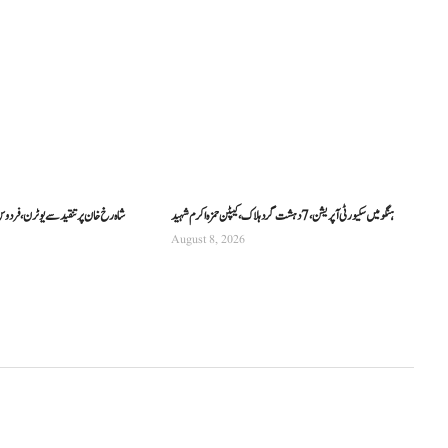
ہنگو میں سکیورٹی آپریشن، 7 دہشت گرد ہلاک، کیپٹن حمزہ اکرم شہید
شاہ رخ خان پر تنقید سے یوٹرن، فردو
August 8, 2026