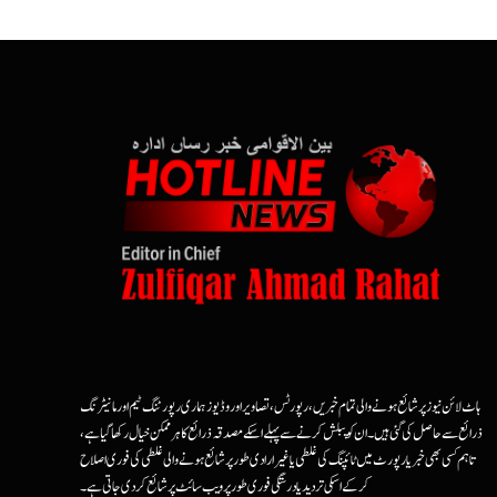
ہاٹ لائن نیوز پر شائع ہونے والی تمام خبریں، رپورٹس، تصاویر اور وڈیوز ہماری رپورٹنگ ٹیم اور مانیٹرنگ
ذرائع سے حاصل کی گئی ہیں۔ ان کو پبلش کرنے سے پہلے اسکے مصدقہ ذرائع کا ہرممکن خیال رکھا گیا ہے،
تاہم کسی بھی خبر یا رپورٹ میں ٹائپنگ کی غلطی یا غیرارادی طور پر شائع ہونے والی غلطی کی فوری اصلاح
کرکے اسکی تردید یا درستگی فوری طور پر ویب سائٹ پر شائع کردی جاتی ہے۔