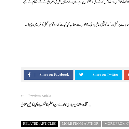
 انحصار ثالثوں اور ضامن ممالک کی کوششوں پر ہے۔ ان کے مطابق شہری حکمرانی کے نئے انتظام کے لیے
 پر عمل درآمد کو یقینی بنائیں، جبکہ ثالثوں سے مطالبہ کیا گیا ہے کہ وہ قومی کمیٹی کو غزہ میں اپنی ذمہ
Share on Facebook
Share on Twitter
Previous Article
گلگت بلتستان: بلاول بھٹو نے وزیراعظم کا شکریہ ادا کیا، آئینی حقوق ...
RELATED ARTICLES
MORE FROM AUTHOR
MORE FROM 