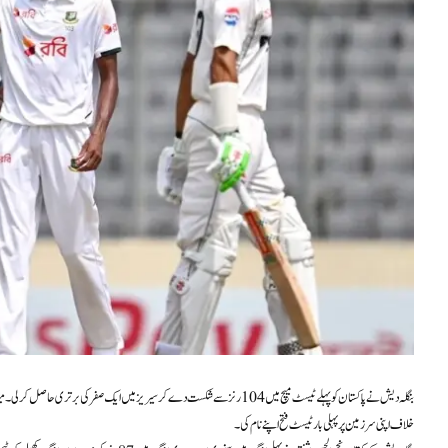
بنگلہ دیش نے پاکستان کو پہلے ٹیسٹ میچ میں 104 رنز سے شکست دے کر سیریز میں ایک صفر
خلاف اپنی سرزمین پر پہلی بار ٹیسٹ فتح اپنے نام کی۔