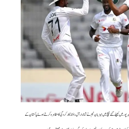
 کی برتری حاصل کر لی۔ میرپور میں کھیلے گئے میچ میں میزبان ٹیم نے شاندار آل راؤنڈ کارکردگی کا مظاہرہ کرتے ہوئے پاکستان کے