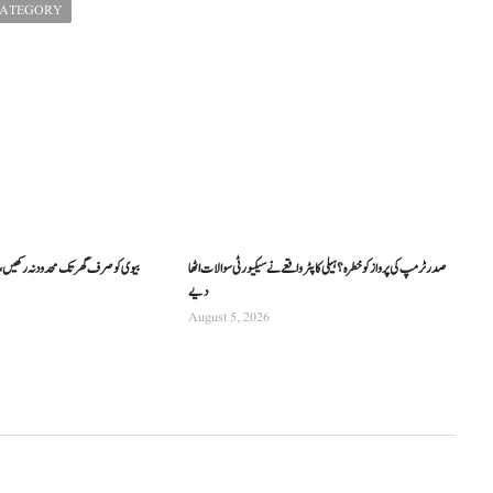
CATEGORY
صدر ٹرمپ کی پرواز کو خطرہ؟ ہیلی کاپٹر واقعے نے سیکیورٹی سوالات اٹھا
بیوی کو صرف گھر تک محدود نہ رکھیں،
دیے
August 5, 2026