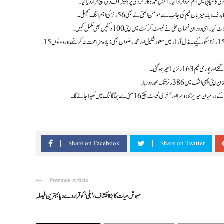
ران نعمان علی نے ٹیسٹ کرکٹ میں اپنی 100 وکٹیں بھی مکمل کیں۔
ہدف کے تعاقب میں پاکستانی بیٹنگ لائن ابتدا ہی سے دباؤ کا شکار رہی۔ امام الحق صرف 2 رنز بنا سکے جبکہ اذان اویس نے 15 رنز اسکور کیے۔ مڈل آرڈر میں سعود شکیل اور محمد رضوان بھی زیادہ مزاحمت نہ کر سکے اور دونوں 15،
ور آخری ٹیسٹ میچ 16 مئی سے چٹاگانگ میں کھیلا جائے گا۔
Share on Facebook
Share on Twitter
Previous Article
مہوش حیات کا بڑا انکشاف، ’بلی‘ کو قرار دے دیا بہترین فیصلہ