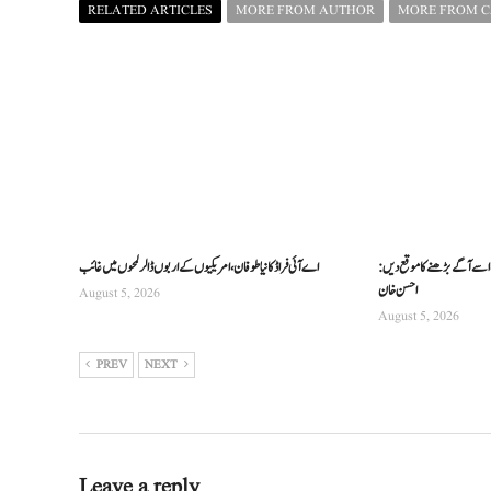
RELATED ARTICLES
MORE FROM AUTHOR
MORE FROM 
 اسے آگے بڑھنے کا موقع دیں:
اے آئی فراڈ کا نیا طوفان، امریکیوں کے اربوں ڈالر لمحوں میں غائب
احسن خان
August 5, 2026
August 5, 2026
PREV
NEXT
Leave a reply