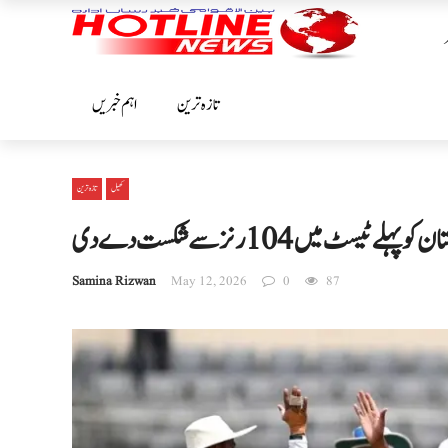
تازہ ترین
اہم خبریں
کھیل
تازہ ترین
لے ٹیسٹ میں 104 رنز سے شکست دے دی
Samina Rizwan
May 12, 2026
0
87