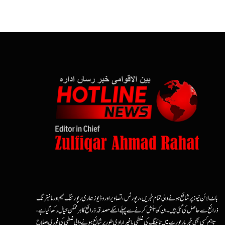
ہاٹ لائن نیوز پر شائع ہونے والی تمام خبریں، رپورٹس، تصاویر اور وڈیوز ہماری رپورٹنگ ٹیم اور مانیٹرنگ
ذرائع سے حاصل کی گئی ہیں۔ ان کو پبلش کرنے سے پہلے اسکے مصدقہ ذرائع کا ہرممکن خیال رکھا گیا ہے،
تاہم کسی بھی خبر یا رپورٹ میں ٹائپنگ کی غلطی یا غیرارادی طور پر شائع ہونے والی غلطی کی فوری اصلاح