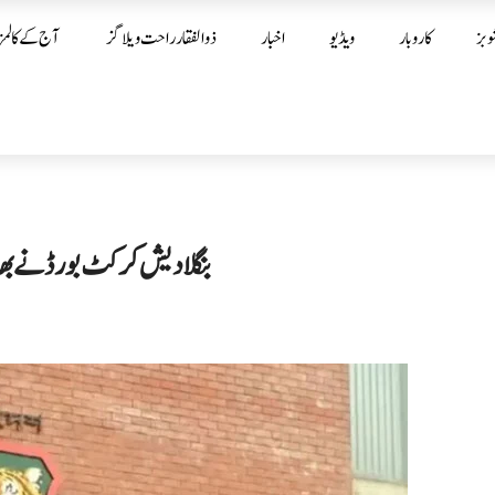
وبز
کاروبار
ویڈیو
اخبار
ذوالفقار راحت ویلاگز
آج کے کالمز
بنگلا دیش کرکٹ بورڈ نے بھارت میں ٹی 20 ورلڈکپ کھیل