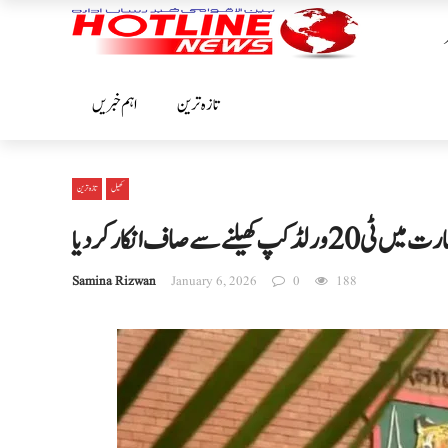
تازہ ترین
اہم خبریں
کھیل
تازہ ترین
نے سے صاف انکار کر دیا
Samina Rizwan
January 6, 2026
0
188