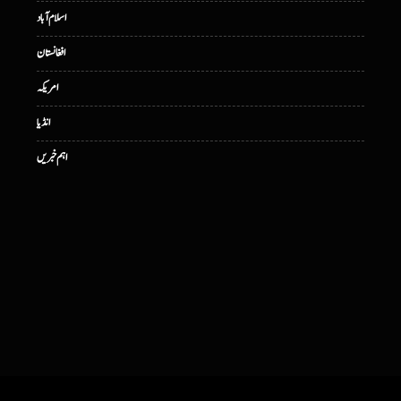
اسلام آباد
افغانستان
امریکہ
انڈیا
اہم خبریں