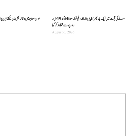
سونے کی قیمت میں ایک بار پھر نمایاں اضافہ، فی تولہ سونا 4 لاکھ 49 ہزار
مون سون میں دفاتر بھی بن سکتے ہیں بیما
روپے سے تجاوز کرگیا
August 6, 2026