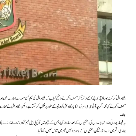
بنگلا دیش کرکٹ بورڈ (بی سی بی) کے ڈائریکٹر آصف اکبر نے واضح کیا ہے کہ بنگلا دیش کی ٹیم کسی صورت بھارت میں ہونے والے ٹی 20 ورلڈکپ میں ح
آصف اکبر نے کہا کہ اگرچہ آئی سی سی سری لنکا یا بنگلا دیش کو وینیو کے طور پر منتخب کر سکتا ہے، لیکن بنگلا دیش نے بھا
جاتا۔
یہ فیصلہ بھارتی ہندو انتہا پسندوں کی دھمکیوں کے بعد سامنے آیا، جس کے نتیجے میں آئی پی ایل ٹیم کلکتہ نائٹ رائڈرز نے
بھاری رقم میں خریدا تھا، لیکن دھمکیوں کے باعث انہیں ٹیم میں شامل نہیں رکھا گیا۔