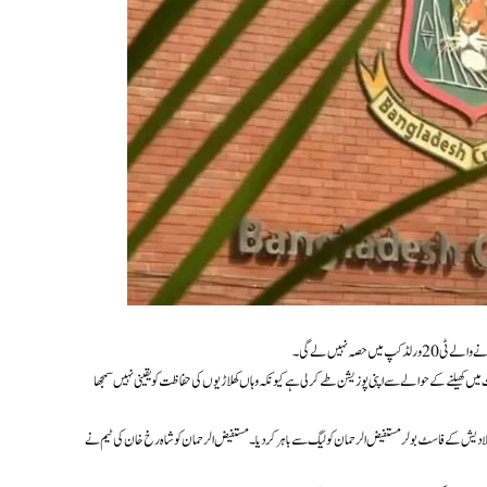
صہ نہیں لے گی۔
رت میں کھیلنے کے حوالے سے اپنی پوزیشن طے کر لی ہے کیونکہ وہاں کھلاڑیوں کی حفاظت کو یقینی نہیں سمجھا
 بنگلا دیش کے فاسٹ بولر مستفیض الرحمان کو لیگ سے باہر کر دیا۔ مستفیض الرحمان کو شاہ رخ خان کی ٹیم نے