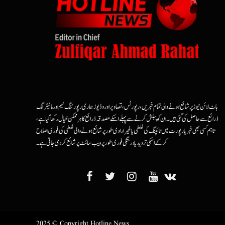
ہاٹ لائن نیوز پر شائع ہونے والی تمام خبریں، رپورٹس، تصاویر اور وڈیوز ہماری رپورٹنگ ٹیم اور مانیٹرنگ
ذرائع سے حاصل کی گئی ہیں۔ ان کو پبلش کرنے سے پہلے اسکے مصدقہ ذرائع کا ہرممکن خیال رکھا گیا ہے،
تاہم کسی بھی خبر یا رپورٹ میں ٹائپنگ کی غلطی یا غیرارادی طور پر شائع ہونے والی غلطی کی فوری اصلاح
کرکے اسکی تردید یا درستگی فوری طور پر ویب سائٹ پر شائع کردی جاتی ہے۔
2025 © Copyright Hotline News