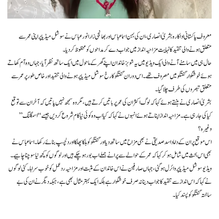
معروف پاکستانی اداکارہ بشریٰ انصاری، ان کی بہن اسما عباس اور بھانجی زارا نور عباس نے سوشل میڈیا پر اپنی عمر سے
متعلق ہونے والی تنقید کا نہایت مزاحیہ انداز میں جواب دے کر مداحوں کو محظوظ کر دیا۔
حال ہی میں سامنے آنے والی ایک ویڈیو میں یہ شوبز خاندان اپنے گھر کے ماحول میں ایک ساتھ نظر آیا، جہاں وہ آم کھاتے
ہوئے خوشگوار گفتگو میں مصروف تھے۔ اس دوران گفتگو کا رخ سوشل میڈیا پر ہونے والی تنقید اور خاص طور پر عمر سے
متعلق تبصروں کی طرف چلا گیا۔
بشریٰ انصاری نے ہنستے ہوئے کہا کہ لوگ اکثر ان کی عمر پر باتیں کرتے ہیں، مگر وہ سمجھ نہیں پاتیں کہ آخر ان سے توقع
کیا کی جا رہی ہے۔ مزاحیہ انداز اپناتے ہوئے انہوں نے کہا کہ کیا اب وہ کوئی نیا کام شروع کر دیں جیسے “اسمگلنگ”
وغیرہ؟
اس موقع پر ان کے داماد اسد صدیقی نے بھی مزاح میں ساتھ دیا اور گفتگو کو ہلکا پھلکا اور دلچسپ بنائے رکھا۔ اسما عباس نے
بھی اس بحث میں شامل ہو کر کہا کہ عمر کے حوالے سے پرانے جملے اب بور ہو چکے ہیں اور لوگوں کو کچھ نیا سوچنا چاہیے۔
ویڈیو سوشل میڈیا پر وائرل ہو گئی، جہاں صارفین نے اس خاندان کے مثبت اور مزاحیہ ردعمل کو خوب سراہا۔ کئی لوگوں
نے کہا کہ اس انداز سے تنقید کا جواب دینا نہ صرف خوشگوار ہے بلکہ ایک بہتر مثال بھی ہے، جبکہ دیگر نے ان کی بے
ساختہ گفتگو کو پسند کیا۔