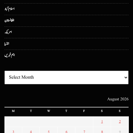
اسلام آباد
افغانستان
امریکہ
انڈیا
اہم خبریں
August 2026
M
T
W
T
F
S
S
1
2
3
4
5
6
7
8
9