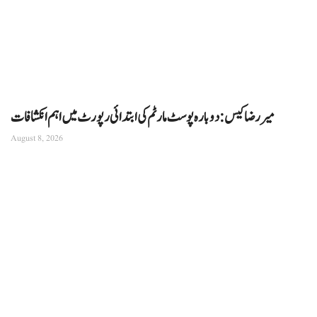
میر رضا کیس: دوبارہ پوسٹ مارٹم کی ابتدائی رپورٹ میں اہم انکشافات
August 8, 2026