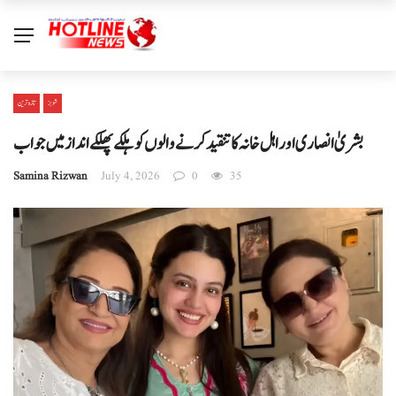
شوبز
تازہ ترین
بشریٰ انصاری اور اہل خانہ کا تنقید کرنے والوں کو ہلکے پھلکے انداز میں جواب
Samina Rizwan
July 4, 2026
0
35