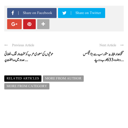
Share on Facebook
Share on Twitter
Previous Article
Next Article
تنخواہ دار طبقہ بدستور سب سے بڑا ٹیکس
حوثیوں کی سعودی عرب کو سخت وارننگ، فضائی
دہندہ، 633 ارب روپے ...
حدود میں مداخلت پر ...
RELATED ARTICLES
MORE FROM AUTHOR
MORE FROM CATEGORY