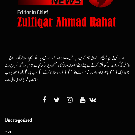
ہاٹ لائن نیوز پر شائع ہونے والی تمام خبریں، رپورٹس، تصاویر اور وڈیوز ہماری رپورٹنگ ٹیم اور مانیٹرنگ ذرائع سے
حاصل کی گئی ہیں۔ ان کو پبلش کرنے سے پہلے اسکے مصدقہ ذرائع کا ہرممکن خیال رکھا گیا ہے، تاہم کسی بھی خبر یا رپورٹ
میں ٹائپنگ کی غلطی یا غیرارادی طور پر شائع ہونے والی غلطی کی فوری اصلاح کرکے اسکی تردید یا درستگی فوری طور پر ویب
سائٹ پر شائع کردی جاتی ہے۔
Uncategorized
اسلام