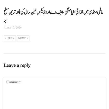
عالمی منڈی میں غذائی اشیا مہنگی، ایف اے او انڈیکس تین سال کی بلند ترین سطح
پر
August 7, 2026
PREV
NEXT
Leave a reply