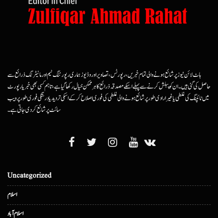
ہاٹ لائن نیوز پر شائع ہونے والی تمام خبریں، رپورٹس، تصاویر اور وڈیوز ہماری رپورٹنگ ٹیم اور مانیٹرنگ ذرائع سے
حاصل کی گئی ہیں۔ ان کو پبلش کرنے سے پہلے اسکے مصدقہ ذرائع کا ہرممکن خیال رکھا گیا ہے، تاہم کسی بھی خبر یا رپورٹ
میں ٹائپنگ کی غلطی یا غیرارادی طور پر شائع ہونے والی غلطی کی فوری اصلاح کرکے اسکی تردید یا درستگی فوری طور پر ویب
سائٹ پر شائع کردی جاتی ہے۔
Uncategorized
اسلام
اسلام آباد