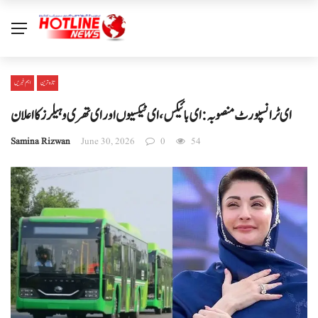
تازہ ترین
اہم خبریں
ای ٹرانسپورٹ منصوبہ: ای بائیکس، ای ٹیکسیوں اور ای تھری وہیلرز کا اعلان
Samina Rizwan
June 30, 2026
0
54