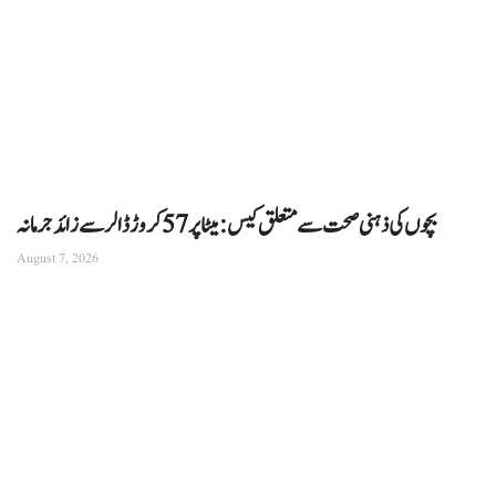
بچوں کی ذہنی صحت سے متعلق کیس: میٹا پر 57 کروڑ ڈالر سے زائد جرمانہ
August 7, 2026