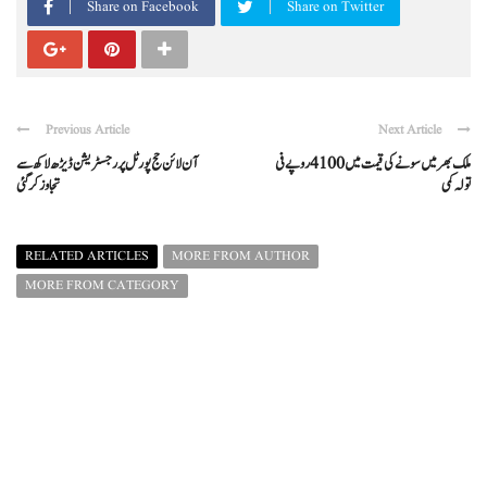
Share on Facebook
Share on Twitter
Previous Article
Next Article
ملک بھر میں سونے کی قیمت میں 4100 روپے فی
آن لائن حج پورٹل پر رجسٹریشن ڈیڑھ لاکھ سے
تولہ کمی
تجاوز کر گئی
RELATED ARTICLES
MORE FROM AUTHOR
MORE FROM CATEGORY