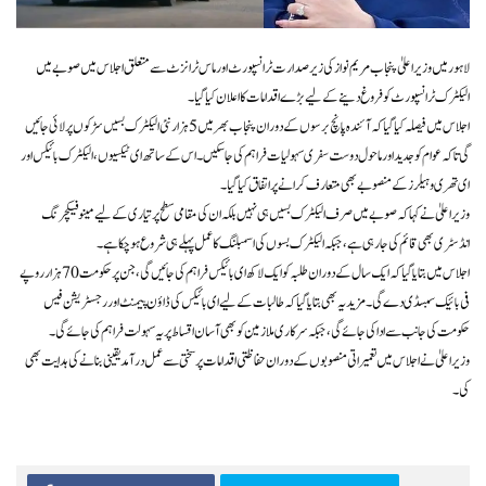
لاہور میں وزیراعلیٰ پنجاب مریم نواز کی زیر صدارت ٹرانسپورٹ اور ماس ٹرانزٹ سے متعلق اجلاس میں صوبے میں
الیکٹرک ٹرانسپورٹ کو فروغ دینے کے لیے بڑے اقدامات کا اعلان کیا گیا۔
اجلاس میں فیصلہ کیا گیا کہ آئندہ پانچ برسوں کے دوران پنجاب بھر میں 5 ہزار نئی الیکٹرک بسیں سڑکوں پر لائی جائیں
گی تاکہ عوام کو جدید اور ماحول دوست سفری سہولیات فراہم کی جا سکیں۔ اس کے ساتھ ای ٹیکسیوں، الیکٹرک بائیکس اور
ای تھری وہیلرز کے منصوبے بھی متعارف کرانے پر اتفاق کیا گیا۔
وزیراعلیٰ نے کہا کہ صوبے میں صرف الیکٹرک بسیں ہی نہیں بلکہ ان کی مقامی سطح پر تیاری کے لیے مینوفیکچرنگ
انڈسٹری بھی قائم کی جا رہی ہے، جبکہ الیکٹرک بسوں کی اسمبلنگ کا عمل پہلے ہی شروع ہو چکا ہے۔
اجلاس میں بتایا گیا کہ ایک سال کے دوران طلبہ کو ایک لاکھ ای بائیکس فراہم کی جائیں گی، جن پر حکومت 70 ہزار روپے
فی بائیک سبسڈی دے گی۔ مزید یہ بھی بتایا گیا کہ طالبات کے لیے ای بائیکس کی ڈاؤن پیمنٹ اور رجسٹریشن فیس
حکومت کی جانب سے ادا کی جائے گی، جبکہ سرکاری ملازمین کو بھی آسان اقساط پر یہ سہولت فراہم کی جائے گی۔
وزیراعلیٰ نے اجلاس میں تعمیراتی منصوبوں کے دوران حفاظتی اقدامات پر سختی سے عمل درآمد یقینی بنانے کی ہدایت بھی
کی۔