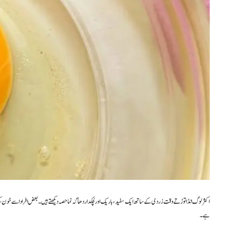
اکثر لوگ انڈا توڑتے وقت زردی کے ساتھ ایک سفید، باریک اور لچکدار دھاگہ نما حصہ دیکھتے ہیں۔ بعض افراد اسے خو
ہے۔