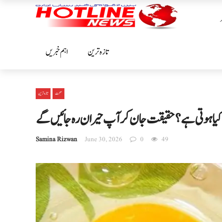
تازہ ترین
اہم خبریں
صحت
تازہ ترین
 کیا ہوتی ہے؟ حقیقت جان کر آپ حیران رہ جائیں گے
Samina Rizwan
June 30, 2026
0
49