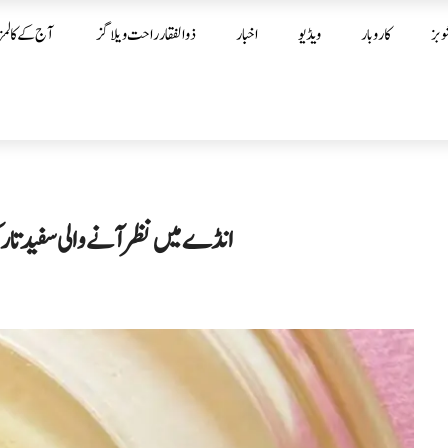
وبز
کاروبار
ویڈیو
اخبار
ذوالفقار راحت ویلاگز
آج کے کالمز
انڈے میں نظر آنے والی سفید تار