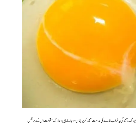
ن کی رگ، گندگی یا خراب انڈے کی علامت سمجھ کر پریشان ہو جاتے ہیں، حالانکہ حقیقت اس کے برعکس