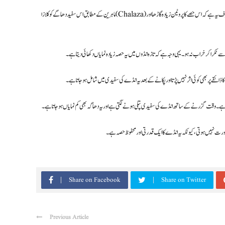
ماہرین کے مطابق اس سفید دھاگے کو کلازا (Chalaza) کہا جاتا ہے۔ یہ انڈے کا ایک قدرتی حصہ ہے جو پروٹین سے بنا ہوتا ہے، بالکل اسی طرح جیسے انڈے کی سفیدی۔ فرق صرف یہ ہے کہ اس حصے کا پروٹین زیادہ گاڑھا اور
سے ٹکرا کر خراب نہ ہو۔ یہی وجہ ہے کہ تازہ انڈوں میں یہ حصہ زیادہ نمایاں دکھائی دیتا ہے۔
ذائقے پر بھی کوئی اثر نہیں پڑتا اور پکانے کے بعد یہ انڈے کی سفیدی میں شامل ہو جاتا ہے۔
ازہ ہے۔ وقت گزرنے کے ساتھ انڈے کی سفیدی پتلی ہونے لگتی ہے اور یہ دھاگہ بھی کم نمایاں ہو جاتا ہے۔
ضرورت نہیں ہوتی، کیونکہ یہ انڈے کا ایک قدرتی اور محفوظ حصہ ہے۔
Share on Facebook
Share on Twitter
Previous Article