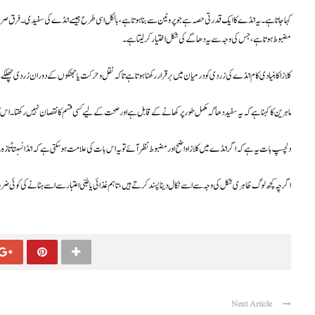
مضبوط ہوتا ہے، جس کی وجہ سے یہ دھاگے کی شکل اختیار کر لیتا ہے۔
کلازا کا بنیادی کام انڈے کی زردی کو درمیان میں برقرار رکھنا ہوتا ہے تاکہ نقل و حرکت یا جھٹکوں کے دوران زردی چھلکے 
ماہرین کا کہنا ہے کہ یہ سفید دھاگہ مکمل طور پر کھانے کے قابل ہے اور صحت کے لیے کسی قسم کا نقصان نہیں رکھتا۔ اس کا 
دلچسپ بات یہ ہے کہ اگر انڈے میں کلازا واضح اور مضبوط نظر آئے تو یہ اس بات کی علامت ہو سکتی ہے کہ انڈا نسبتاً ت
اگرچہ کچھ لوگ ظاہری شکل کی وجہ سے اسے نکال دینا پسند کرتے ہیں، تاہم غذائی یا طبی اعتبار سے اسے ہٹانے کی کوئی 
Next Article