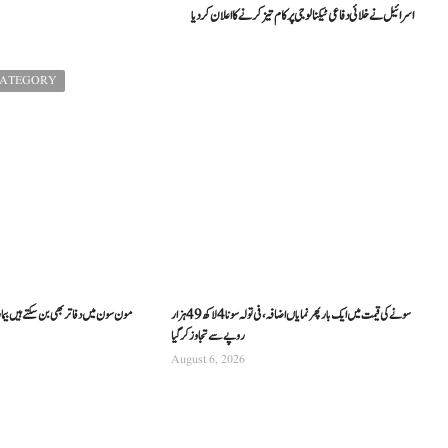
اسرائیل نے خلائی دفاعی ٹیکنالوجی پر کام تیز کرنے کا اعلان کردیا
CATEGORY
سونے کی قیمت میں ایک بار پھر نمایاں اضافہ، فی تولہ سونا 4 لاکھ 49 ہزار
مون سون میں دفاتر بھی بن سکتے ہیں بیما
روپے سے تجاوز کرگیا
August 6, 2026