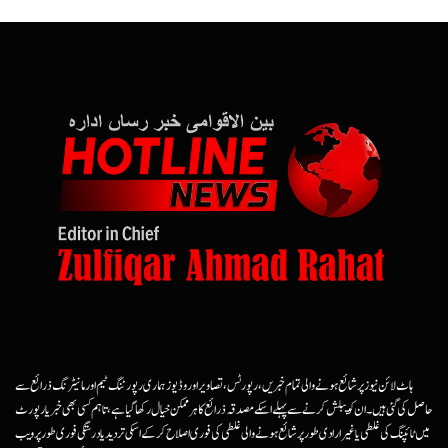
ہاٹ لائن نیوز پر شائع ہونے والی تمام خبریں، رپورٹس، تصاویر اور وڈیوز ہماری رپورٹنگ ٹیم اور مانیٹرنگ ذرائع سے
حاصل کی گئی ہیں۔ ان کو پبلش کرنے سے پہلے اسکے مصدقہ ذرائع کا ہرممکن خیال رکھا گیا ہے، تاہم کسی بھی خبر یا رپورٹ
میں ٹائپنگ کی غلطی یا غیرارادی طور پر شائع ہونے والی غلطی کی فوری اصلاح کرکے اسکی تردید یا درستگی فوری طور پر ویب