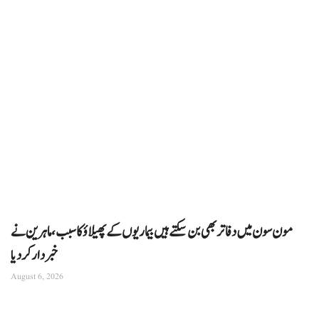
مون سون میں دفاتر بھی بن سکتے ہیں بیماریوں کے پھیلاؤ کا سبب، ماہرین نے
خبردار کر دیا
August 6, 2026