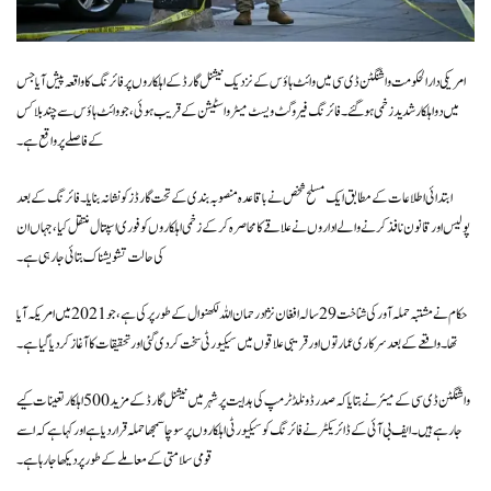
امریکی دارالحکومت واشنگٹن ڈی سی میں وائٹ ہاؤس کے نزدیک نیشنل گارڈ کے اہلکاروں پر فائرنگ کا واقعہ پیش آیا جس
میں دو اہلکار شدید زخمی ہوگئے۔ فائرنگ فیروگٹ ویسٹ میٹرو اسٹیشن کے قریب ہوئی، جو وائٹ ہاؤس سے چند بلاکس
کے فاصلے پر واقع ہے۔
ابتدائی اطلاعات کے مطابق ایک مسلح شخص نے باقاعدہ منصوبہ بندی کے تحت گارڈز کو نشانہ بنایا۔ فائرنگ کے بعد
پولیس اور قانون نافذ کرنے والے اداروں نے علاقے کا محاصرہ کرکے زخمی اہلکاروں کو فوری اسپتال منتقل کیا، جہاں ان
کی حالت تشویشناک بتائی جارہی ہے۔
حکام نے مشتبہ حملہ آور کی شناخت 29 سالہ افغان نژاد رحمان اللہ لکھنوال کے طور پر کی ہے، جو 2021 میں امریکہ آیا
تھا۔ واقعے کے بعد سرکاری عمارتوں اور قریبی علاقوں میں سیکیورٹی سخت کردی گئی اور تحقیقات کا آغاز کردیا گیا ہے۔
واشنگٹن ڈی سی کے میئر نے بتایا کہ صدر ڈونلڈ ٹرمپ کی ہدایت پر شہر میں نیشنل گارڈ کے مزید 500 اہلکار تعینات کیے
جارہے ہیں۔ ایف بی آئی کے ڈائریکٹر نے فائرنگ کو سیکیورٹی اہلکاروں پر سوچا سمجھا حملہ قرار دیا ہے اور کہا ہے کہ اسے
قومی سلامتی کے معاملے کے طور پر دیکھا جارہا ہے۔