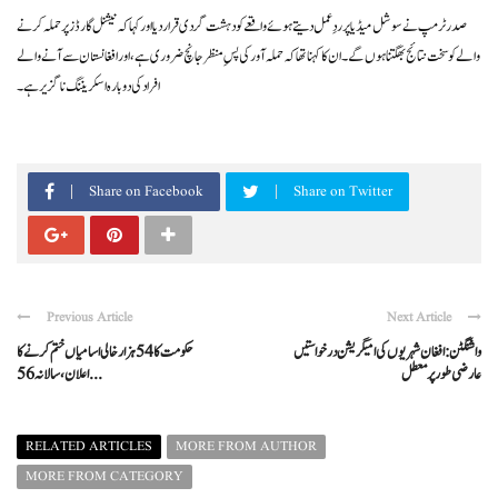
صدر ٹرمپ نے سوشل میڈیا پر ردِعمل دیتے ہوئے واقعے کو دہشت گردی قرار دیا اور کہا کہ نیشنل گارڈز پر حملہ کرنے
والے کو سخت نتائج بھگتنا ہوں گے۔ ان کا کہنا تھا کہ حملہ آور کی پسِ منظر جانچ ضروری ہے، اور افغانستان سے آنے والے
افراد کی دوبارہ اسکریننگ ناگزیر ہے۔
Share on Facebook
Share on Twitter
Previous Article
Next Article
واشنگٹن: افغان شہریوں کی امیگریشن درخواستیں
حکومت کا 54 ہزار خالی اسامیاں ختم کرنے کا
عارضی طور پر معطل
اعلان، سالانہ 56 ...
RELATED ARTICLES
MORE FROM AUTHOR
MORE FROM CATEGORY