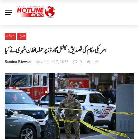
تازہ ترین
بین الا قوامی
امریکی حکام کی تصدیق: نیشنل گارڈز پر حملہ افغان شہری نے کیا
Samina Rizwan
November 27, 2025
0
160