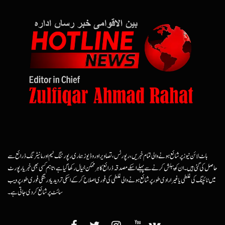
ہاٹ لائن نیوز پر شائع ہونے والی تمام خبریں، رپورٹس، تصاویر اور وڈیوز ہماری رپورٹنگ ٹیم اور مانیٹرنگ ذرائع سے
حاصل کی گئی ہیں۔ ان کو پبلش کرنے سے پہلے اسکے مصدقہ ذرائع کا ہرممکن خیال رکھا گیا ہے، تاہم کسی بھی خبر یا رپورٹ
میں ٹائپنگ کی غلطی یا غیرارادی طور پر شائع ہونے والی غلطی کی فوری اصلاح کرکے اسکی تردید یا درستگی فوری طور پر ویب
سائٹ پر شائع کردی جاتی ہے۔