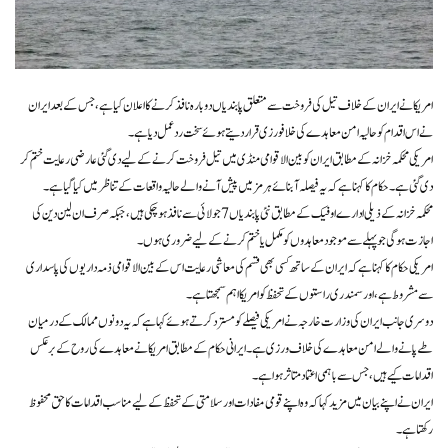
امریکا نے ایران کے خلاف تیل کی فروخت سے متعلق پابندیاں دوبارہ نافذ کرنے کا اعلان کیا ہے، جس کے بعد ایران
نے اس اقدام کو حالیہ امن معاہدے کی خلافورزی قرار دیتے ہوئے سخت ردعمل دیا ہے۔
امریکی محکمہ خزانہ کے مطابق ایران کو بین الاقوامی منڈی میں تیل فروخت کرنے کے لیے دی گئی عارضی رعایت ختم کر
دی گئی ہے۔ حکام کا کہنا ہے کہ یہ فیصلہ آبنائے ہرمز میں پیش آنے والے حالیہ واقعات کے تناظر میں کیا گیا ہے۔
محکمہ خزانہ کے ذیلی ادارے اوفیک کے مطابق نئی پابندیاں 7 جولائی سے نافذ ہو چکی ہیں، جبکہ صرف ان لین دین کی
اجازت ہوگی جو پہلے سے موجود معاہدوں کو مکمل یا ختم کرنے کے لیے ضروری ہوں۔
امریکی حکام کا کہنا ہے کہ ایران کے ساتھ کسی بھی قسم کی معاشی رعایت اس کے بین الاقوامی ذمہ داریوں کی پاسداری
سے مشروط ہے، اور سمندری راستوں کے تحفظ کو امریکا اہم سمجھتا ہے۔
دوسری جانب ایران کی وزارت خارجہ نے امریکی فیصلے کو مسترد کرتے ہوئے کہا ہے کہ یہ دونوں ممالک کے درمیان
طے پانے والے امن معاہدے کی خلاف ورزی ہے۔ ایرانی حکام کے مطابق امریکا نے معاہدے کی روح کے برعکس
اقدامات کیے ہیں، جس سے باہمی اعتماد متاثر ہوا ہے۔
ایران نے اپنے بیان میں مزید کہا کہ وہ اپنے قومی مفادات اور سلامتی کے تحفظ کے لیے مناسب اقدامات کا حق محفوظ
رکھتا ہے۔