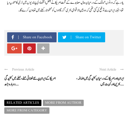
یاد رہے کہ دونوں ممالک کے درمیان حالیہ معاہدے کے تحت امریکا نے بعض اقتصادی پابندیوں میں نرمی کا عندیہ دیا
تھا، جبکہ ایران سے توقع کی گئی تھی کہ وہ بین الاقوامی بحری گزرگاہوں کو محفوظ رکھنے میں تعاون کرے گا۔
Share on Facebook
Share on Twitter
Previous Article
Next Article
ایران اور امریکا کے درمیان کشیدگی میں اضافہ،
امریکا کے ایران پر نئے فضائی حملے، خطے میں کشیدگی
بحرین اور کویت میں ...
دوبارہ بڑھ ...
RELATED ARTICLES
MORE FROM AUTHOR
MORE FROM CATEGORY