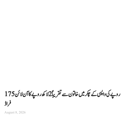
175 روپے کی واپسی کے چکر میں خاتون سے تقریباً 2 لاکھ روپے کا آن لائن
فراڈ
August 8, 2026