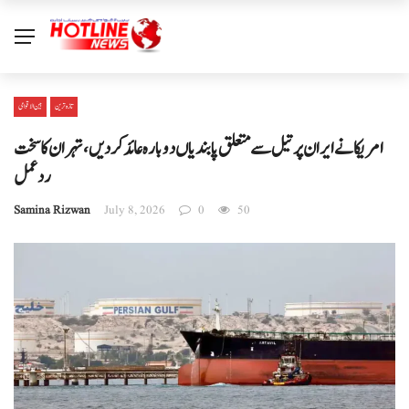
تازہ ترین
بین الا قوامی
امریکا نے ایران پر تیل سے متعلق پابندیاں دوبارہ عائد کردیں، تہران کا سخت
ردعمل
Samina Rizwan
July 8, 2026
0
50