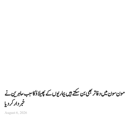
مون سون میں دفاتر بھی بن سکتے ہیں بیماریوں کے پھیلاؤ کا سبب، ماہرین نے
خبردار کر دیا
August 6, 2026