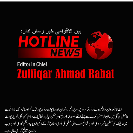
ہاٹ لائن نیوز پر شائع ہونے والی تمام خبریں، رپورٹس، تصاویر اور وڈیوز ہماری رپورٹنگ ٹیم اور مانیٹرنگ ذرائع سے
حاصل کی گئی ہیں۔ ان کو پبلش کرنے سے پہلے اسکے مصدقہ ذرائع کا ہرممکن خیال رکھا گیا ہے، تاہم کسی بھی خبر یا رپورٹ
میں ٹائپنگ کی غلطی یا غیرارادی طور پر شائع ہونے والی غلطی کی فوری اصلاح کرکے اسکی تردید یا درستگی فوری طور پر ویب
سائٹ پر شائع کردی جاتی ہے۔