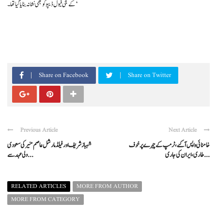
کے نجی فیول ڈیپو کو بھی نشانہ بنایا گیا تھا۔‘
Share on Facebook
Share on Twitter
Previous Article
Next Article
خامنائی واپس آگئے، ٹرمپ کے چہرے پر خوف
شہباز شریف اور فیلڈ مارشل عاصم منیر کی سعودی
طاری، ایران کی جاری ...
ولی عہد سے ...
RELATED ARTICLES
MORE FROM AUTHOR
MORE FROM CATEGORY