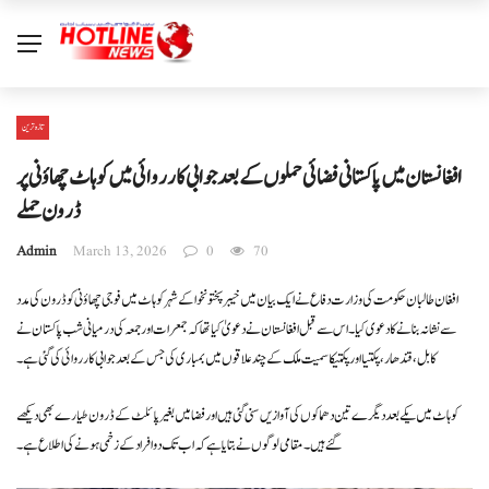
تازہ ترین
افغانستان میں پاکستانی فضائی حملوں کے بعد جوابی کارروائی میں کوہاٹ چھاؤنی پر
ڈرون حملے
Admin
March 13, 2026
0
70
افغان طالبان حکومت کی وزارت دفاع نے ایک بیان میں خیبرپختونخوا کے شہر کوہاٹ میں فوجی چھاؤنی کو ڈرون کی مدد
سے نشانہ بنانے کا دعوی کیا۔ اس سے قبل افغانستان نے دعویٰ کیا تھا کہ جمعرات اور جمعہ کی درمیانی شب پاکستان نے
کابل، قندھار، پکتیا اور پکتیکا سمیت ملک کے چند علاقوں میں بمباری کی جس کے بعد جوابی کارروائی کی گئی ہے۔
کوہاٹ میں یکے بعد دیگرے تین دھماکوں کی آوازیں سنی گئی ہیں اور فضا میں بغیر پائلٹ کے ڈرون طیارے بھی دیکھے
گئے ہیں۔ مقامی لوگوں نے بتایا ہے کہ اب تک دو افراد کے زخمی ہونے کی اطلاع ہے۔