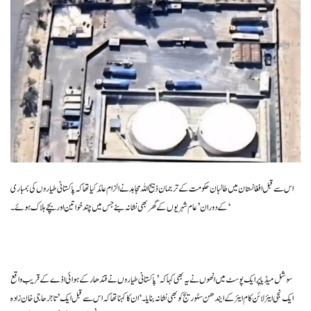
اس سے قبل افغانستان میں طالبان حکومت کے ترجمان ذبیح اللہ مجاہد نے الزام عائد کیا تھا کہ پاکستانی طیاروں کی بمباری
کے دوران ’عام شہریوں کے گھر بھی نشانہ بنے جس میں چند خواتین اور بچے ہلاک ہوئے۔‘
سوشل میڈیا پر ایک پوسٹ میں انھوں نے یہ بھی کہا کہ ’پاکستانی طیاروں نے قندھار کے ہوائی اڈے کے قریب واقع
ایک نجی ایئرلائن کام ایئر کے ایندھن سٹوریج کو بھی نشانہ بنایا۔‘ ان کا کہنا تھا کہ اس سے قبل ایک ’تاجر حاجی خان زادہ