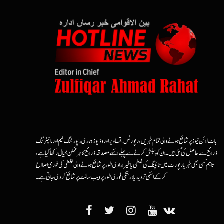
ہاٹ لائن نیوز پر شائع ہونے والی تمام خبریں، رپورٹس، تصاویر اور وڈیوز ہماری رپورٹنگ ٹیم اور مانیٹرنگ
ذرائع سے حاصل کی گئی ہیں۔ ان کو پبلش کرنے سے پہلے اسکے مصدقہ ذرائع کا ہرممکن خیال رکھا گیا ہے،
تاہم کسی بھی خبر یا رپورٹ میں ٹائپنگ کی غلطی یا غیرارادی طور پر شائع ہونے والی غلطی کی فوری اصلاح
کرکے اسکی تردید یا درستگی فوری طور پر ویب سائٹ پر شائع کردی جاتی ہے۔