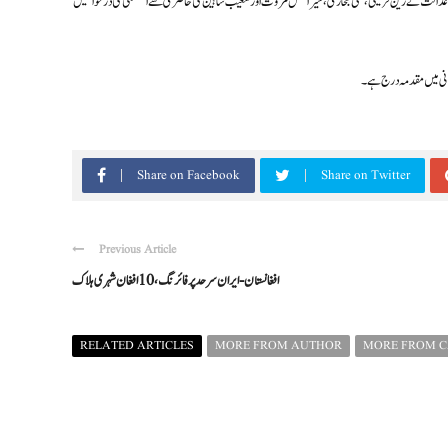
 عدالت نے زین قریشی، علی بخاری، شیر افضل مروت اورشعیب شاہین کی حاضری سےاستثنیٰ کی درخواستیں
Share on Facebook
Share on Twitter
Previous Article
افغانستان-ایران سرحد پر فائرنگ، 10 افغان شہری ہلاک
RELATED ARTICLES
MORE FROM AUTHOR
MORE FROM 