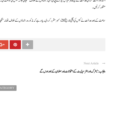
انسداد دہشت گردی عدالت کے جج طاہر عباس سپرا نے پی ٹی آئی رہنماؤں کے خلاف سنگجانی جلسہ کیس کی سماعت کی۔
منظورکرلیں۔
سماعت کے بعد عدالت نے کیس کی اگلی تاریخ 20 دسمبر مقرر کر دی۔ یاد رہے کہ مذکورہ رہنماؤں کے خلاف تھانہ سنگجانی میں مقدمہ درج ہے۔
Next Article
پنجاب: میٹرک اور انٹرمیڈیٹ کے امتحانات ماہ رمضان کے بعد ہوں گے
CATEGORY