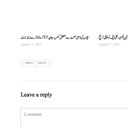
 پالیسی: ملکی لیگ کو پہلی ترجیح
بچوں کی ذہنی صحت سے متعلق کیس: میٹا پر 57 کروڑ ڈالر سے زائد جرمانہ
August 7, 2026
August 7, 2026
PREV
NEXT
Leave a reply