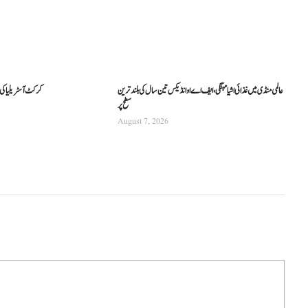
عالمی منڈی میں غذائی اشیا مہنگی، ایف اے او انڈیکس تین سال کی بلند ترین
کرکٹ آسٹریلیا کی نئی
سطح پر
August 7, 2026