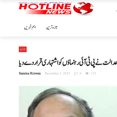
تازہ ترین
اہم خبریں
تازہ ترین
دالت نے پی ٹی آئی رہنماؤں کو اشتہاری قرار دے دیا
Samina Rizwan
December 3, 2025
0
152