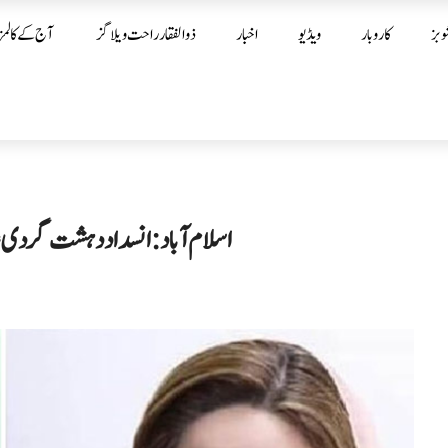
وبز
کاروبار
ویڈیو
اخبار
ذوالفقار راحت ویلاگز
آج کے کالمز
اسلام آباد: انسداد دہشت گردی ع