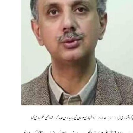
و اشتہاری قرار دے دیا۔ عدالت نے اشتہاری ملزمان کی جائیدادیں ضبط کرنے کا بھی حکم جاری کیا۔