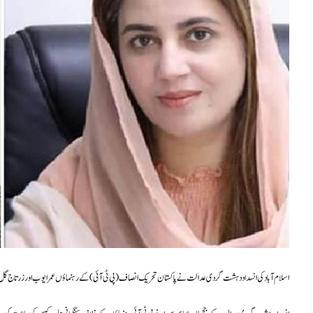
اسلام آباد کی انسداد دہشت گردی عدالت نے پاکستان تحریک انصاف (پی ٹی آئی) کے رہنماؤں عمر ایوب اور زرتاج گل ک