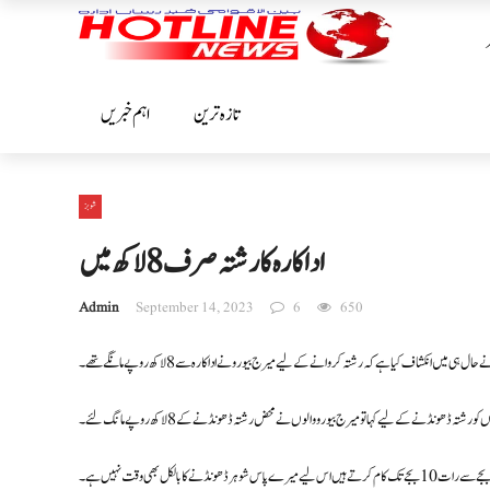
تازہ ترین
اہم خبریں
شوبز
اداکارہ کا رشتہ صرف 8 لاکھ میں
Admin
September 14, 2023
6
650
ل ہی میں انکشاف کیا ہے کہ رشتہ کروانے کے لیے میرج بیورو نے اداکارہ سے 8 لاکھ روپے مانگے تھے۔
تہ ڈھونڈنے کے لیے کہا تو میرج بیورو والوں نے محض رشتہ ڈھونڈنے کے 8 لاکھ روپے مانگ لئے ۔