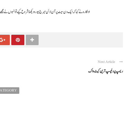
اداکارہ نے کہا کہ ایک دن سیٹ پر آن لائن میرج بیورو دیکھنا شروع کیے تو انہوں نے مجھے ویڈیو کال کی اور پھر مجھ سے 4 لاکھ رجسٹریشن فیس اور رشتہ 
Next Article
ریمپ پر دلچسپ ترین کیٹ واک
CATEGORY