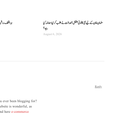
سلمان خان کے لیے نئی قانونی مشکل؟ عدالت نے طلب کرلیا، معاملہ کیا
ہریتھک روشن کی
ہے؟
August 6, 2026
Reply
 ever been blogging for?
bsite is wonderful, as
nd here
e-commerce