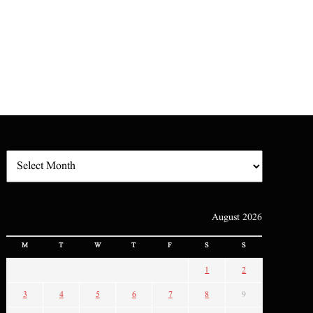
August 2026
M
T
W
T
F
S
S
1
2
3
4
5
6
7
8
9