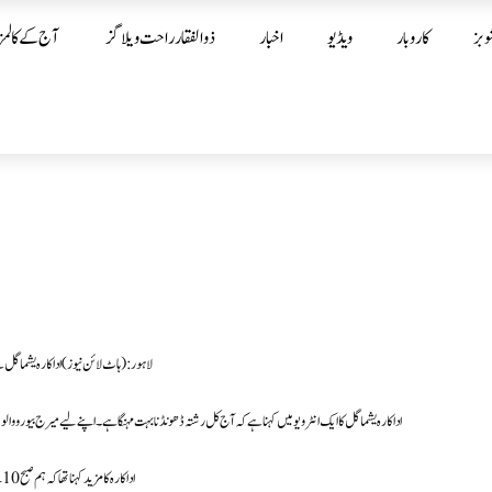
وبز
کاروبار
ویڈیو
اخبار
ذوالفقار راحت ویلاگز
آج کے کالمز
لاہور: ( ہاٹ لائن نیوز) اداکارہ یشما گل نے حا
اداکارہ یشما گل کا ایک انٹرویو میں کہنا ہے کہ آج کل رشتہ ڈھونڈنا بہت مہنگا ہے ۔ اپنے لیے میرج بیورو والوں کورش
اداکارہ کا مزید کہنا تھا کہ ہم صبح 10 بجے سے رات 10 بجے تک کام کرتے ہیں اس لیے میرے پاس شوہر ڈھونڈنے کا بالکل بھی وقت نہیں ہے۔