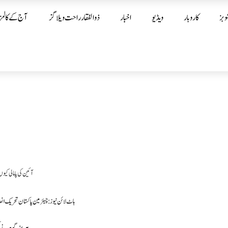
وبز
کاروبار
ویڈیو
اخبار
ذوالفقار راحت ویلاگز
آج کے کالمز
ہاٹ لائن نیوز : چیئرمین پاکستان تحریک 