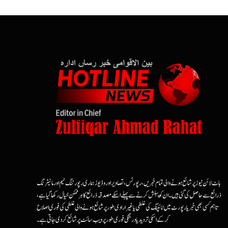
ہاٹ لائن نیوز پر شائع ہونے والی تمام خبریں، رپورٹس، تصاویر اور وڈیوز ہماری رپورٹنگ ٹیم اور مانیٹرنگ
ذرائع سے حاصل کی گئی ہیں۔ ان کو پبلش کرنے سے پہلے اسکے مصدقہ ذرائع کا ہرممکن خیال رکھا گیا ہے،
تاہم کسی بھی خبر یا رپورٹ میں ٹائپنگ کی غلطی یا غیرارادی طور پر شائع ہونے والی غلطی کی فوری اصلاح
کرکے اسکی تردید یا درستگی فوری طور پر ویب سائٹ پر شائع کردی جاتی ہے۔