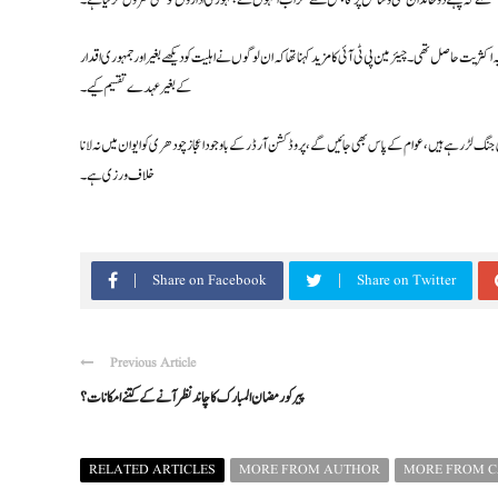
ہسہےکہ پہلے دو خاندان ملکی وسائل پر قابض تھےمگراب انہوں نےجمہوری اداروں کو بھی کنٹرول کرلیاہے۔
یت حاصل تھی۔ چیئرمین پی ٹی آئی کا مزید کہنا تھا کہ ان لوگوں نے اہلیت کو دیکھے بغیر اور جمہوری اقدار
کے بغیر عہدے تقسیم کیے۔
نی جنگ لڑ رہے ہیں، عوام کے پاس بھی جائیں گے، پروڈکشن آرڈر کے باوجود اعجاز چودھری کو ایوان میں نہ لانا
خلاف ورزی ہے۔
Share on Facebook
Share on Twitter
Previous Article
پیر کو رمضان المبارک کا چاند نظر آنے کے کتنے امکانات ؟
RELATED ARTICLES
MORE FROM AUTHOR
MORE FROM 