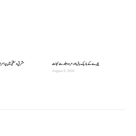
چہرے کے باریک بال اور مردہ جلد سے نجات
مشرقِ وسطیٰ میں پراسرار 
August 8, 2026