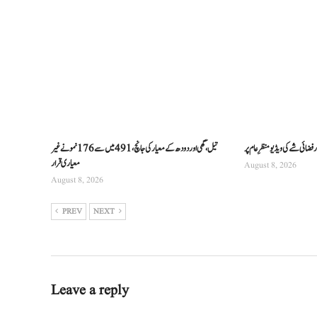
فضائی شے کی ویڈیو منظرِ عام پر
تیل، گھی اور دودھ کے معیار کی جانچ، 491 میں سے 176 نمونے غیر
معیاری قرار
August 8, 2026
August 8, 2026
PREV
NEXT
Leave a reply