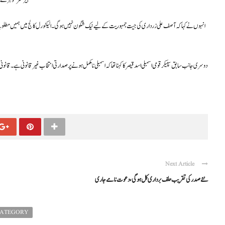
بیرسٹر گوہر نےک
انہوں نے کہا کہ آصف علی زرداری کی جیت جمہوریت کے لیے نیک شگون نہیں ہو گی۔ الیکٹورل کالج میں ہمیں مطلوبہ اکثر
دوسری جانب سابق سپیکر قومی اسمبلی اسد قیصر کا کہنا تھا کہ اسمبلی نامکمل ہونے پر صدارتی انتخاب غیر قانونی ہے۔ قانو
Next Article
نئے صدر کی تقریب حلف برداری کل ہوگی، دعوت نامے جاری
CATEGORY