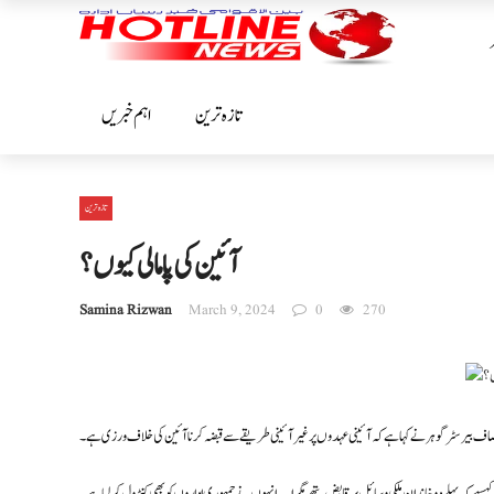
تازہ ترین
اہم خبریں
تازہ ترین
آئین کی پامالی کیوں ؟
Samina Rizwan
March 9, 2024
0
270
انصاف بیرسٹر گوہر نے کہا ہے کہ آئینی عہدوں پر غیر آئینی طریقے سے قبضہ کرنا آئین کی خلاف ورزی ہے۔