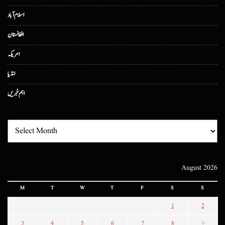
اسلام آباد
افغانستان
امریکہ
انڈیا
اہم خبریں
August 2026
M
T
W
T
F
S
S
1
2
3
4
5
6
7
8
9