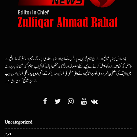
ہاٹ لائن نیوز پر شائع ہونے والی تمام خبریں، رپورٹس، تصاویر اور وڈیوز ہماری رپورٹنگ ٹیم اور مانیٹرنگ ذرائع سے
حاصل کی گئی ہیں۔ ان کو پبلش کرنے سے پہلے اسکے مصدقہ ذرائع کا ہرممکن خیال رکھا گیا ہے، تاہم کسی بھی خبر یا رپورٹ
میں ٹائپنگ کی غلطی یا غیرارادی طور پر شائع ہونے والی غلطی کی فوری اصلاح کرکے اسکی تردید یا درستگی فوری طور پر ویب
سائٹ پر شائع کردی جاتی ہے۔
Uncategorized
اسلام