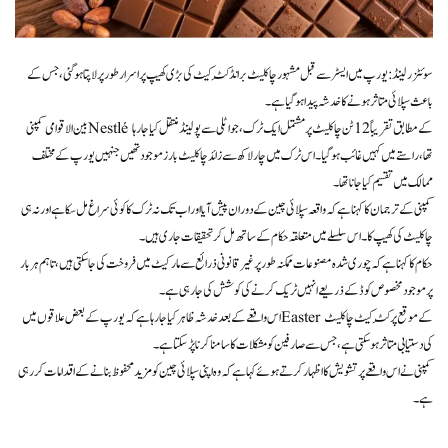
سوئٹزر لینڈ: یورپ میں ایسٹر سے قبل مشہور چاکلیٹ برانڈ کِٹ کیٹ کی بڑی کھیپ پراسرار طور پر لاپتا ہوگئی، جس کے
باعث سپلائی متاثر ہونے کا خدشہ پیدا ہوگیا ہے۔
بین الاقوامی کمپنی Nestlé کے مطابق تقریباً 12 ٹن چاکلیٹ پر مشتمل ایک ٹرک، جو اٹلی سے پولینڈ منتقل کیا جا رہا
تھا، راستے میں کہیں غائب ہوگیا۔ اس ٹرک میں چار لاکھ سے زائد چاکلیٹ بارز موجود تھیں جنہیں یورپ کے مختلف
ممالک میں تقسیم کیا جانا تھا۔
کمپنی کے ترجمان کا کہنا ہے کہ واقعہ سپلائی چین کے دوران پیش آیا اور اب تک نہ ٹرک کا کوئی سراغ مل سکا ہے اور نہ ہی
چاکلیٹ کی کھیپ کا۔ اس سلسلے میں متعلقہ حکام کے ساتھ مل کر تحقیقات جاری ہیں۔
حکام کا کہنا ہے کہ چوری شدہ مصنوعات ممکنہ طور پر غیر قانونی ذرائع سے مارکیٹ میں فروخت کی جا سکتی ہیں، تاہم ہر بار
پر موجود مخصوص کوڈ کے ذریعے انہیں ٹریک کرنے کی کوشش کی جا رہی ہے۔
اس واقعے کے بعد خدشہ ظاہر کیا جا رہا ہے کہ یورپ کے بعض علاقوں میں Easter کے موقع پر کِٹ کیٹ چاکلیٹ
کی دستیابی متاثر ہو سکتی ہے، جس سے صارفین کو مشکلات کا سامنا کرنا پڑ سکتا ہے۔
کمپنی نے اس واقعے پر تشویش کا اظہار کرتے ہوئے کہا ہے کہ وہ اپنی سپلائی چین کو مزید محفوظ بنانے کے اقدامات کر رہی
ہے۔