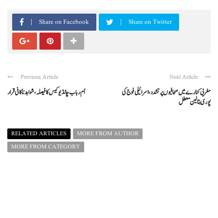
Share on Facebook
Share on Twitter
Previous Article
Next Article
مغربی کنارے میں صحافیوں پر تشدد، اسرائیلی فوج کی
اُم رباب چانڈیو کیس کا فیصلہ، شواہد ناکافی قرار
پوری بٹالین معطل
RELATED ARTICLES
MORE FROM AUTHOR
MORE FROM CATEGORY