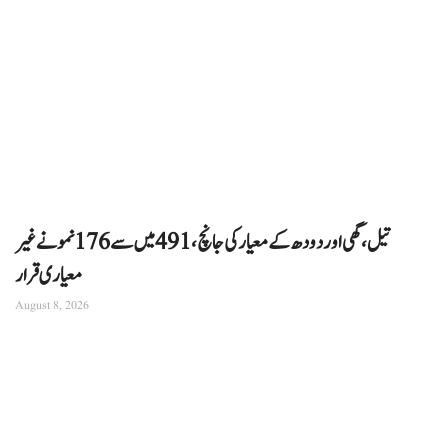
تیل، گھی اور دودھ کے معیار کی جانچ، 491 میں سے 176 نمونے غیر
معیاری قرار
August 8, 2026