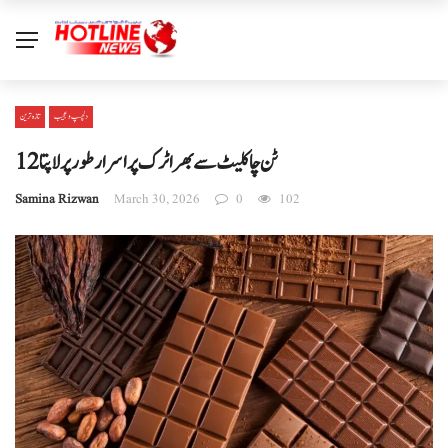
دلچسپ و عجیب
تازہ ترین
12 ٹن چاکلیٹ سے بھرا ٹرک پراسرار طور پر لاپتا
Samina Rizwan
March 30, 2026
0
102