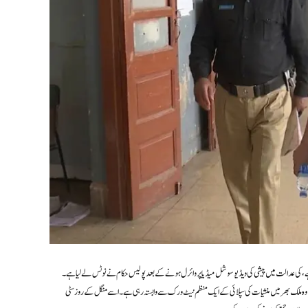
کی عدالت میں پیشی کی ویڈیو سوشل میڈیا پر وائرل ہونے کے بعد پولیس حکام نے نوٹس لے لیا ہے۔
 کہ وہ ملک بھر میں منشیات کی سپلائی کے ایک منظم نیٹ ورک سے وابستہ رہی ہے۔ اسے منگل کے روز سٹی