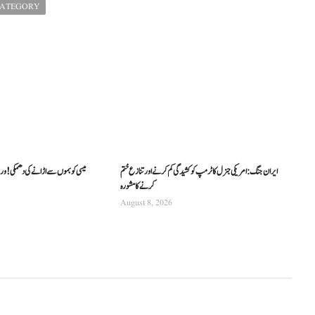
CATEGORY
ایران جنگ: امریکی جنرل کا ٹرمپ کو کشیدگی کم کرنے اور تنازع ختم
میسی کو بموں سے اڑانے کی دھمکی! ور
کرنے کا مشورہ
August 8, 2026