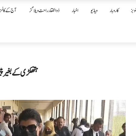
وبز
کاروبار
ویڈیو
اخبار
ذوالفقار راحت ویلاگز
آج کے کالمز
ہتھکڑی کے بغیر پی