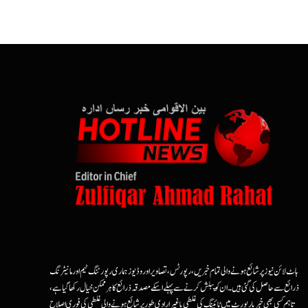
ہاٹ لائن نیوز پر شائع ہونے والی تمام خبریں، رپورٹس، تصاویر اور وڈیوز ہماری رپورٹنگ ٹیم اور مانیٹرنگ
ذرائع سے حاصل کی گئی ہیں۔ ان کو پبلش کرنے سے پہلے اسکے مصدقہ ذرائع کا ہرممکن خیال رکھا گیا ہے،
تاہم کسی بھی خبر یا رپورٹ میں ٹائپنگ کی غلطی یا غیرارادی طور پر شائع ہونے والی غلطی کی فوری اصلاح