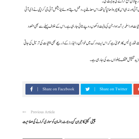
ں آئی اور نہ ہی اس کا چہرہ ڈھانپا گیا تھا۔ اس معاملے پر ردعمل دیتے ہوئے ایڈیشنل آئی جی کراچی نے ڈی آئی
شیات اور اسلحہ برآمد ہوا، جن کی مالیت لاکھوں روپے بتائی جا رہی ہے۔ اس کے خلاف پہلے سے بھی متعدد
وث تھا۔ پولیس کا دعویٰ ہے کہ اس نیٹ ورک میں خواتین رائیڈرز کے ذریعے بھی منشیات کی ترسیل کی جاتی
 مزید تفتیش مختلف پہلوؤں سے کی جا رہی ہے۔
Share on Facebook
Share on Twitter
Previous Article
چینی کمپنی کا حیران کن روبوٹ: انسان کو سواری کرانے کی صلاحیت