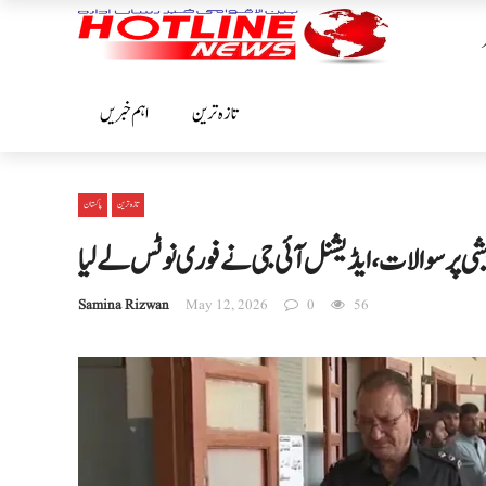
تازہ ترین
اہم خبریں
تازہ ترین
پاکستان
شی پر سوالات، ایڈیشنل آئی جی نے فوری نوٹس لے لیا
Samina Rizwan
May 12, 2026
0
56