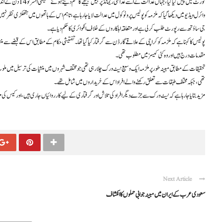
کورٹ میں پیش کیا گیا، جہاں عدالت نے اسے عدالتی ریمانڈ پر جیل بھیجنے کا حکم دیتے ہوئے تفتیشی افسر کو 14 دن کے اندر چالان جمع کرانے کی ہدایت کی۔
وائرل ویڈیو میں دیکھا گیا کہ ملزمہ کو پولیس پروٹوکول میں عدالت لایا جا رہا ہے، تاہم اس کے ہاتھوں میں ہتھکڑی نظر نہی
جی ساؤتھ سے رپورٹ طلب کر لی ہے اور متعلقہ اہلکاروں کے خلاف انکوائری کا حکم دیا ہے۔
پولیس کا کہنا ہے کہ ملزمہ کو کراچی کے علاقے گارڈن سے گرفتار کیا گیا تھا۔ تفتیشی حکام کے مطابق اس کے قبضے سے من
مقدمات درج ہیں اور وہ کئی کیسز میں مطلوب تھی۔
تحقیقات کے مطابق مبینہ طور پر ملزمہ ایک وسیع نیٹ ورک چلا رہی تھی جو مختلف شہروں میں منشیات کی ترسیل میں مل
تھی، جبکہ مختلف طبقات سے تعلق رکھنے والے افراد اس کے خریداروں میں شامل تھے۔
مزید بتایا جا رہا ہے کہ نیٹ ورک سے جڑے دیگر افراد کی تلاش اور گرفتاری کے لیے کارروائیاں جاری ہیں، اور کیس کی
Next Article
سعودی عرب کے ایران میں مبینہ جوابی حملوں کا انکشاف