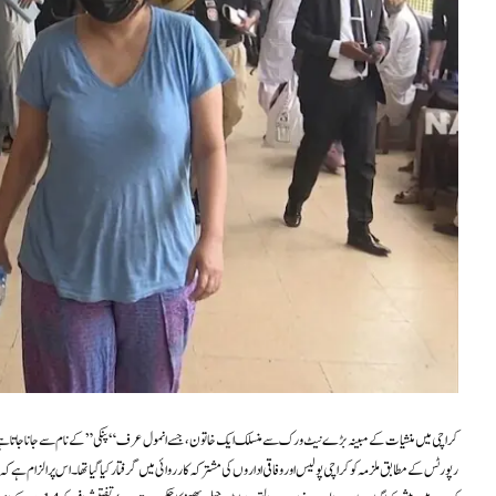
کراچی میں منشیات کے مبینہ بڑے نیٹ ورک سے منسلک ایک خاتون، جسے انمول عرف “پنکی” کے نام سے جانا جاتا ہے، 
رپورٹس کے مطابق ملزمہ کو کراچی پولیس اور وفاقی اداروں کی مشترکہ کارروائی میں گرفتار کیا گیا تھا۔ اس پر الزام ہے