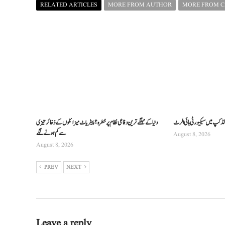
RELATED ARTICLES
MORE FROM AUTHOR
MORE FROM 
لڈ کپ میں سیکیورٹی ہائی الرٹ
دنیا کے مہنگے ترین دفاعی نظام پر خطرہ؟ پیٹریاٹ میزائلوں کے ذخائر تیزی
سے کم ہونے لگے
August 8, 2026
August 8, 2026
PREV
NEXT
Leave a reply