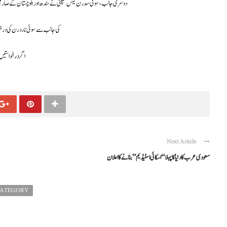
دوسری جانب، سوئی سدرن گیس کمپنی نے سندھ اور بلوچستان کے صارفین کے لیے تقریباً 22 فیصد اضافے کی سفارش کی ہے، جس میں گزشت
اوگرا (OGRA) کی جانب سے سوئی ناردرن کی درخواست پر سماعت 7 نومبر جبکہ سوئی سدرن
اگر درخواستیں 
Next Article
سعودی عرب کا دنیا کا پہلا “اسکائی اسٹیڈیم” بنانے کا اعلان
CATEGORY