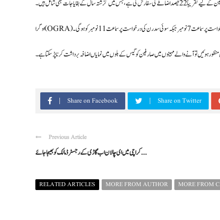
ہ سال کے بقایاجات بھی شامل ہیں۔
 کی درخواست پر سماعت 11 نومبر کو ہوگی۔
منظور ہوئیں تو آنے والے مہینوں میں صارفین کو گیس کے بلوں میں نمایاں اضافہ برداشت کرنا پڑ سکتا ہے۔
Share on Facebook
Share on Twitter
Previous Article
کراچی میں ای چالان اب گاڑی کے رجسٹرڈ مالک کو بھیجا جائے ...
RELATED ARTICLES
MORE FROM AUTHOR
MORE FROM 