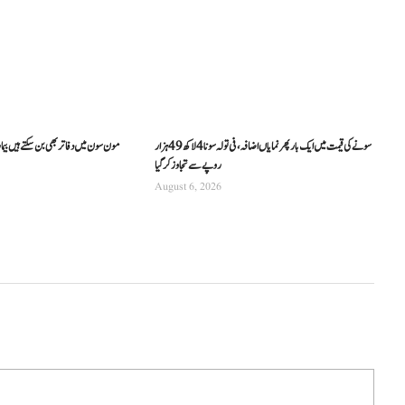
سونے کی قیمت میں ایک بار پھر نمایاں اضافہ، فی تولہ سونا 4 لاکھ 49 ہزار
مون سون میں دفاتر بھی بن سکتے ہیں بیما
روپے سے تجاوز کرگیا
August 6, 2026