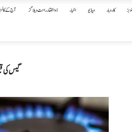
وبز
کاروبار
ویڈیو
اخبار
ذوالفقار راحت ویلاگز
آج کے کالمز
گیس کی قی