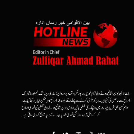
ہاٹ لائن نیوز پر شائع ہونے والی تمام خبریں، رپورٹس، تصاویر اور وڈیوز ہماری رپورٹنگ ٹیم اور مانیٹرنگ
ذرائع سے حاصل کی گئی ہیں۔ ان کو پبلش کرنے سے پہلے اسکے مصدقہ ذرائع کا ہرممکن خیال رکھا گیا ہے،
تاہم کسی بھی خبر یا رپورٹ میں ٹائپنگ کی غلطی یا غیرارادی طور پر شائع ہونے والی غلطی کی فوری اصلاح
کرکے اسکی تردید یا درستگی فوری طور پر ویب سائٹ پر شائع کردی جاتی ہے۔