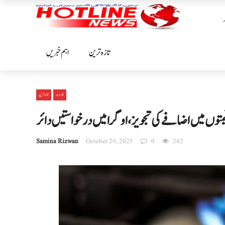
تازہ ترین
اہم خبریں
کاروبار
تازہ ترین
متوں میں اضافے کی تجویز، اوگرا میں درخواستیں دائر
Samina Rizwan
October 29, 2025
0
242