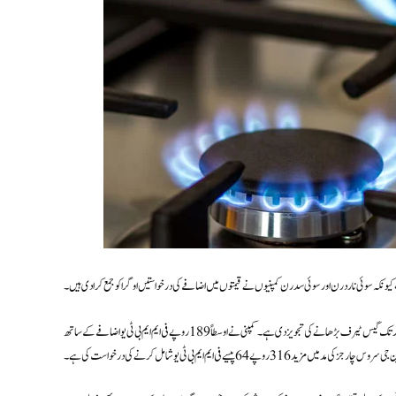
 کیونکہ سوئی ناردرن اور سوئی سدرن کمپنیوں نے قیمتوں میں اضافے کی درخواستیں اوگرا کو جمع کرادی ہیں۔
ذرائع کے مطابق، سوئی ناردرن گیس کمپنی نے پنجاب، خیبر پختونخوا اور اسلام آباد کے صارفین کے لیے 28.62 فیصد تک گیس ٹیرف بڑھانے کی تجویز دی ہے۔ کمپنی نے اوسطاً 189 روپے فی ایم ایم بی ٹی یو اضافے کے ساتھ
 چارجز کی مد میں مزید 316 روپے 64 پیسے فی ایم ایم بی ٹی یو شامل کرنے کی درخواست کی ہے۔