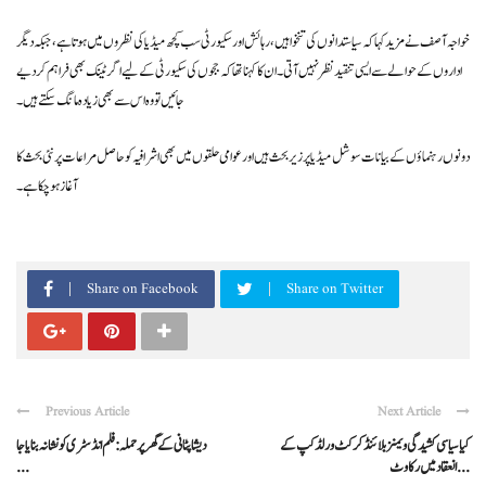
خواجہ آصف نے مزید کہا کہ سیاستدانوں کی تنخواہیں، رہائش اور سکیورٹی سب کچھ میڈیا کی نظروں میں ہوتا ہے، جبکہ دیگر
اداروں کے حوالے سے ایسی تنقید نظر نہیں آتی۔ ان کا کہنا تھا کہ ججوں کی سکیورٹی کے لیے اگر ٹینک بھی فراہم کر دیے
جائیں تو وہ اس سے بھی زیادہ مانگ سکتے ہیں۔
دونوں رہنماؤں کے بیانات سوشل میڈیا پر زیر بحث ہیں اور عوامی حلقوں میں بھی اشرافیہ کو حاصل مراعات پر نئی بحث کا
آغاز ہو چکا ہے۔
Share on Facebook
Share on Twitter
Previous Article
Next Article
کیا سیاسی کشیدگی ویمنز بلائنڈ کرکٹ ورلڈ کپ کے
دیشا پٹانی کے گھر پر حملہ: فلم انڈسٹری کو نشانہ بنایا جا
انعقاد میں رکاوٹ ...
...