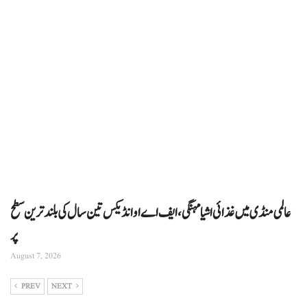
عالمی منڈی میں غذائی اشیا مہنگی، ایف اے او انڈیکس تین سال کی بلند ترین سطح
پر
August 7, 2026
PREV
NEXT