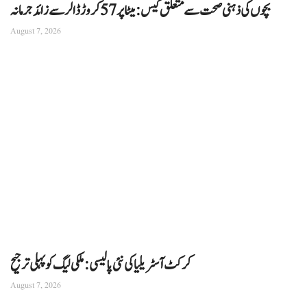
بچوں کی ذہنی صحت سے متعلق کیس: میٹا پر 57 کروڑ ڈالر سے زائد جرمانہ
August 7, 2026
کرکٹ آسٹریلیا کی نئی پالیسی: ملکی لیگ کو پہلی ترجیح
August 7, 2026