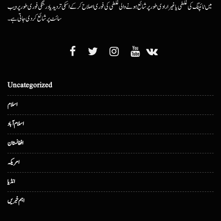
میں ٹائپنگ کی غلطی یا غیرارادی طور پر شائع ہونے والی غلطی کی فوری اصلاح کرکے اسکی تردید یا درستگی فوری طور پر ویب
سائٹ پر شائع کردی جاتی ہے۔
Uncategorized
اسلام
اسلام آباد
افغانستان
امریکہ
انڈیا
اہم خبریں