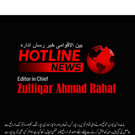
ہاٹ لائن نیوز پر شائع ہونے والی تمام خبریں، رپورٹس، تصاویر اور وڈیوز ہماری رپورٹنگ ٹیم اور مانیٹرنگ ذرائع سے
حاصل کی گئی ہیں۔ ان کو پبلش کرنے سے پہلے اسکے مصدقہ ذرائع کا ہرممکن خیال رکھا گیا ہے، تاہم کسی بھی خبر یا رپورٹ