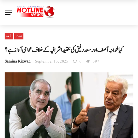
تازہ ترین
پاکستان
کیا خواجہ آصف اور سعد رفیق کی تنقید اشرافیہ کے خلاف عوامی آواز ہے؟
Samina Rizwan
September 13, 2025
0
397