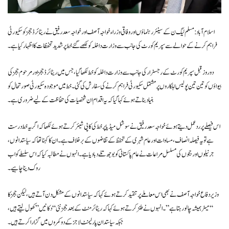
اسلام آباد: مسلم لیگ ن کے سینئر رہنماؤں اور وفاقی وزراء خواجہ آصف اور خواجہ سعد رفیق نے ریٹائرڈ ججز کو سکیورٹی
فراہم کرنے کے حوالے سے سپریم کورٹ کی جانب سے وزارت داخلہ کو لکھے گئے خط پر شدید تحفظات کا اظہار کیا ہے۔
دو روز قبل سپریم کورٹ کے رجسٹرار کی جانب سے وزارت داخلہ کو خط لکھا گیا، جس میں ریٹائرڈ ججز اور مرحوم ججز کی
بیواؤں کو تین تین پولیس اہلکاروں پر مشتمل سکیورٹی فراہم کرنے کی سفارش کی گئی۔ خط میں موجودہ سکیورٹی صورتحال کو
بنیاد بناتے ہوئے کہا گیا کہ یہ اقدام ان شخصیات کی حفاظت کے لیے ضروری ہے۔
اس فیصلے پر ردعمل دیتے ہوئے خواجہ سعد رفیق نے سوشل میڈیا پر خط کی کاپی شیئر کرتے ہوئے لکھا کہ اگر یہ خط درست
ہے تو یہ فیصلہ انصاف، مساوات اور عام شہری کے تحفظ کے تقاضوں کے برخلاف ہے۔ ان کا کہنا تھا کہ سیاستدانوں،
جرنیلوں اور ججوں کی مسلسل مراعات نے عام پاکستانی کو بوجھ تلے دبا دیا ہے۔ انہوں نے مطالبہ کیا کہ اس سلسلے کو اب
روک دینا چاہیے۔
وزیر دفاع خواجہ آصف نے بھی اس معاملے پر تنقید کرتے ہوئے کہا کہ سیاستدانوں کے مشکل دن آتے ہیں، لیکن ججز کا
“میٹر ہمیشہ چالو رہتا ہے”۔ انہوں نے طنز کرتے ہوئے کہا کہ ریٹائرمنٹ کے بعد ججز نئی “دکانیں” کھول لیتے ہیں،
جبکہ سیاستدان پارلیمنٹ لاجز کے دو کمروں میں گزارا کرتے ہیں۔