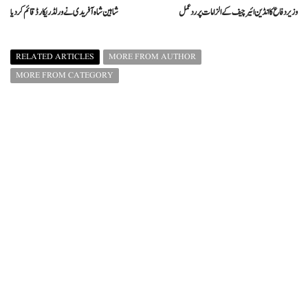
وزیر دفاع کا انڈین ائیر چیف کے الزامات پر ردعمل
شاہین شاہ آفریدی نے ورلڈ ریکارڈ قائم کر دیا
RELATED ARTICLES
MORE FROM AUTHOR
MORE FROM CATEGORY