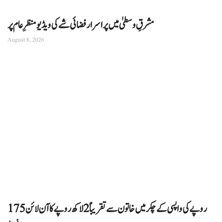
مشرقِ وسطیٰ میں پراسرار فضائی شے کی ویڈیو منظرِ عام پر
August 8, 2026
175 روپے کی واپسی کے چکر میں خاتون سے تقریباً 2 لاکھ روپے کا آن لائن