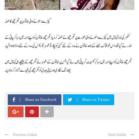
کپڑے دھونے والی خاتون پر مگرمچھ کا حملہ
سکھر کی نارا کینال میں کپڑے دھونے والی عورت پر مگرمچھ نے حملہ کر دیا، مگرمچھ خاتون کو اپنے منہ میں دبا کر پانی کے
اندر لے گیا تھا، اس خوفناک حملے کے بعد خاتون نے مدد کے لئے کسی کو پکار تو شوہر فوراً اس کی مدد کے لئے دوڑتا ہوا آیا۔
مگر مچھ خاتون کو اپنے منہ میں دبا کر گھسیٹ کر پانی میں لے گیا جس پر خاتون کے شوہر نے مگرمچھ کے پیچھے ہی کینال میں
چھلانگ لگا دی اور اپنی بیوی کو مگر مچھ کی قید سے آزاد کروا لایا۔
Share on Facebook
Share on Twitter
Previous Article
Next Article