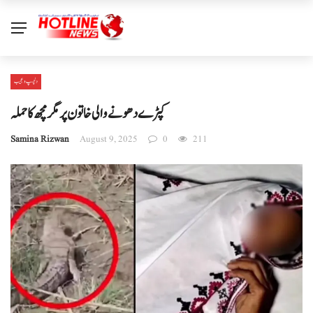
دلچسپ و عجیب
کپڑے دھونے والی خاتون پر مگرمچھ کا حملہ
Samina Rizwan
August 9, 2025
0
211