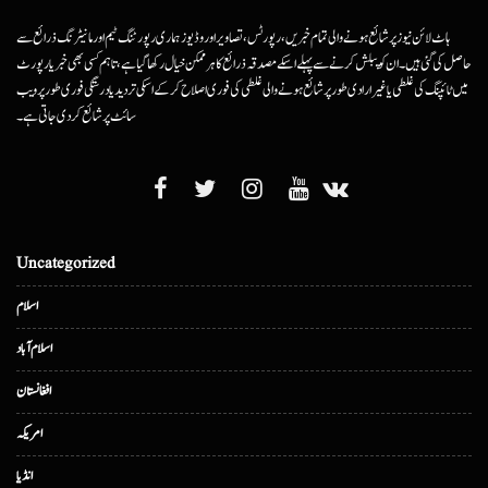
ہاٹ لائن نیوز پر شائع ہونے والی تمام خبریں، رپورٹس، تصاویر اور وڈیوز ہماری رپورٹنگ ٹیم اور مانیٹرنگ ذرائع سے
حاصل کی گئی ہیں۔ ان کو پبلش کرنے سے پہلے اسکے مصدقہ ذرائع کا ہرممکن خیال رکھا گیا ہے، تاہم کسی بھی خبر یا رپورٹ
میں ٹائپنگ کی غلطی یا غیرارادی طور پر شائع ہونے والی غلطی کی فوری اصلاح کرکے اسکی تردید یا درستگی فوری طور پر ویب
سائٹ پر شائع کردی جاتی ہے۔
Uncategorized
اسلام
اسلام آباد
افغانستان
امریکہ
انڈیا