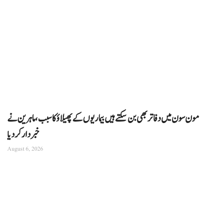
مون سون میں دفاتر بھی بن سکتے ہیں بیماریوں کے پھیلاؤ کا سبب، ماہرین نے
خبردار کر دیا
August 6, 2026