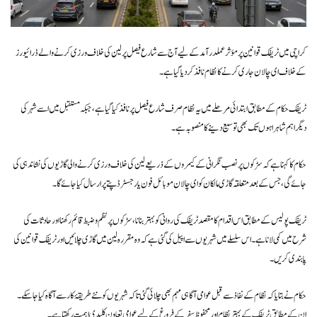
کراچی میں ٹریفک قوانین پر مؤثر عملدرآمد کے لیے آج سے شارع فیصل پر لین کی خلاف ورزی کرنے والے ڈرائیورز
کے خلاف ای چالان جاری کرنے کا نظام نافذ کر دیا گیا ہے۔
ٹریفک حکام کے مطابق ابتدائی مرحلے میں یہ نظام صرف شارع فیصل پر نافذ کیا گیا ہے، جبکہ مستقبل میں اسے شہر کی
دیگر اہم شاہراہوں تک بھی توسیع دینے کا منصوبہ ہے۔
حکام کا کہنا ہے کہ سڑکوں پر نصب نگرانی کے کیمروں کے ذریعے لین کی خلاف ورزی کرنے والی گاڑیوں کی نشاندہی کی
جائے گی، جس کے بعد متعلقہ گاڑی مالکان کو ای چالان موبائل فون یا رجسٹرڈ پتے پر ارسال کیا جائے گا۔
ٹریفک پولیس کے مطابق اس اقدام کا مقصد ٹریفک کی روانی کو بہتر بنانا، سڑکوں پر نظم و ضبط قائم رکھنا اور حادثات کی
شرح میں کمی لانا ہے۔ اس سلسلے میں شہریوں سے اپیل کی گئی ہے کہ وہ مقررہ لین میں گاڑی چلائیں اور ٹریفک قوانین کی
پابندی کریں۔
حکام نے بتایا کہ نظام کے نفاذ سے قبل عوامی آگاہی مہم بھی چلائی گئی تاکہ شہریوں کو نئے طریقۂ کار سے آگاہ کیا جا سکے۔
ان کے مطابق ٹریفک کے بہتر نظام اور محفوظ سفر کے فروغ کے لیے عوامی تعاون کلیدی اہمیت رکھتا ہے۔