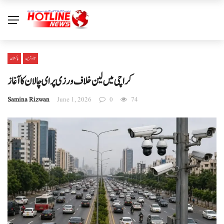
تازہ ترین
پاکستان
کراچی میں لین خلاف ورزی پر ای چالان کا آغاز
Samina Rizwan
June 1, 2026
0
74