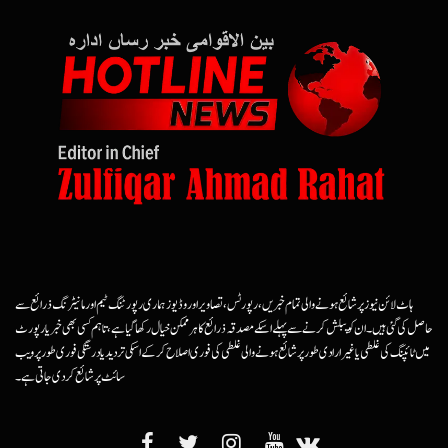
ہاٹ لائن نیوز پر شائع ہونے والی تمام خبریں، رپورٹس، تصاویر اور وڈیوز ہماری رپورٹنگ ٹیم اور مانیٹرنگ ذرائع سے
حاصل کی گئی ہیں۔ ان کو پبلش کرنے سے پہلے اسکے مصدقہ ذرائع کا ہرممکن خیال رکھا گیا ہے، تاہم کسی بھی خبر یا رپورٹ
میں ٹائپنگ کی غلطی یا غیرارادی طور پر شائع ہونے والی غلطی کی فوری اصلاح کرکے اسکی تردید یا درستگی فوری طور پر ویب
سائٹ پر شائع کردی جاتی ہے۔