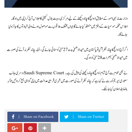
وزارت مذہبی امور کے مطابق ذوالحج کا چاند دیکھنے کے لیے مرکزی رویت ہلال کمیٹی کا اجلاس آج کراچی میں ہوگا۔
اجلاس محکمہ موسمیات کے دفتر میں منعقد کیا جائے گا جہاں مختلف علاقوں سے موصول ہونے والی شہادتوں کا جائزہ لیا
جائے گا۔
اگر آج ذوالحج کا چاند نظر آگیا تو پاکستان میں عیدالاضحیٰ بدھ 27 مئی کو منائی جائے گی، جبکہ چاند نظر نہ آنے کی صورت
میں عیدالاضحیٰ جمعرات 28 مئی کو ہوگی۔
دوسری جانب Saudi Supreme Court نے بھی عوام سے آج شام ذوالحج کا چاند دیکھنے کی اپیل کی ہے۔
سعودی سپریم کورٹ نے کہا ہے کہ چاند نظر آنے کی صورت میں شہری قریبی عدالت میں اپنی گواہی جمع کروائیں تاکہ
باضابطہ اعلان کیا جا سکے۔
Share on Facebook
Share on Twitter