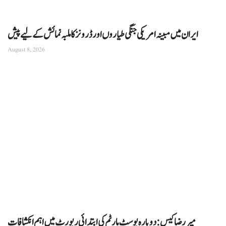
ایران میں مبینہ امریکی جنگی طیاروں اور ڈرونز کا ملبہ نمائش کے لیے پیش
August 8, 2026
میر رضا کیس: دوبارہ پوسٹ مارٹم کی ابتدائی رپورٹ میں اہم انکشافات