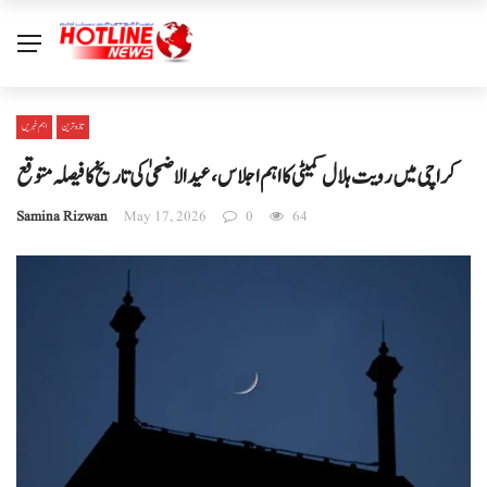
تازہ ترین
اہم خبریں
کراچی میں رویت ہلال کمیٹی کا اہم اجلاس، عیدالاضحیٰ کی تاریخ کا فیصلہ متوقع
Samina Rizwan
May 17, 2026
0
64