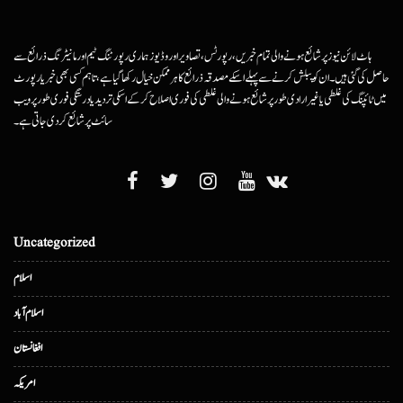
ہاٹ لائن نیوز پر شائع ہونے والی تمام خبریں، رپورٹس، تصاویر اور وڈیوز ہماری رپورٹنگ ٹیم اور مانیٹرنگ ذرائع سے
حاصل کی گئی ہیں۔ ان کو پبلش کرنے سے پہلے اسکے مصدقہ ذرائع کا ہرممکن خیال رکھا گیا ہے، تاہم کسی بھی خبر یا رپورٹ
میں ٹائپنگ کی غلطی یا غیرارادی طور پر شائع ہونے والی غلطی کی فوری اصلاح کرکے اسکی تردید یا درستگی فوری طور پر ویب
سائٹ پر شائع کردی جاتی ہے۔
Uncategorized
اسلام
اسلام آباد
افغانستان
امریکہ