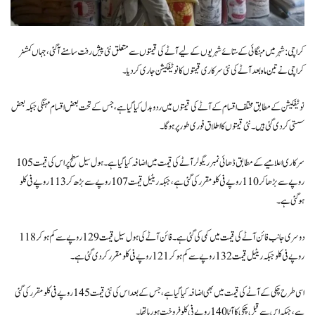
کراچی: شہر میں مہنگائی کے ستائے شہریوں کے لیے آٹے کی قیمتوں سے متعلق نئی پیش رفت سامنے آگئی، جہاں کمشنر
کراچی نے تین ماہ بعد آٹے کی نئی سرکاری قیمتوں کا نوٹیفکیشن جاری کردیا۔
نوٹیفکیشن کے مطابق مختلف اقسام کے آٹے کی قیمتوں میں ردوبدل کیا گیا ہے، جس کے تحت بعض اقسام مہنگی جبکہ بعض
سستی کردی گئی ہیں۔ نئی قیمتوں کا اطلاق فوری طور پر ہوگا۔
سرکاری اعلامیے کے مطابق ڈھائی نمبر ریگولر آٹے کی قیمت میں اضافہ کیا گیا ہے۔ ہول سیل سطح پر اس کی قیمت 105
روپے سے بڑھا کر 110 روپے فی کلو مقرر کی گئی ہے، جبکہ ریٹیل قیمت 107 روپے سے بڑھ کر 113 روپے فی کلو
ہوگئی ہے۔
دوسری جانب فائن آٹے کی قیمت میں کمی کی گئی ہے۔ فائن آٹے کی ہول سیل قیمت 129 روپے سے کم ہو کر 118
روپے فی کلو جبکہ ریٹیل قیمت 132 روپے سے کم ہو کر 121 روپے فی کلو مقرر کردی گئی ہے۔
اسی طرح چکی کے آٹے کی قیمت میں بھی اضافہ کیا گیا ہے، جس کے بعد اس کی نئی قیمت 145 روپے فی کلو مقرر کی گئی
ہے، جبکہ اس سے قبل چکی کا آٹا 140 روپے فی کلو فروخت ہورہا تھا۔