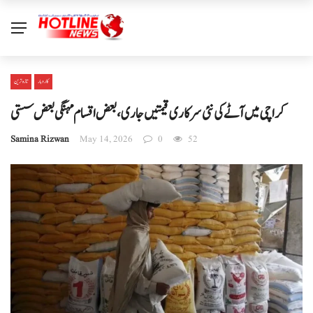
کاروبار
تازہ ترین
کراچی میں آٹے کی نئی سرکاری قیمتیں جاری، بعض اقسام مہنگی بعض سستی
Samina Rizwan
May 14, 2026
0
52