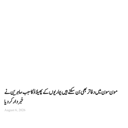
مون سون میں دفاتر بھی بن سکتے ہیں بیماریوں کے پھیلاؤ کا سبب، ماہرین نے
خبردار کر دیا
August 6, 2026