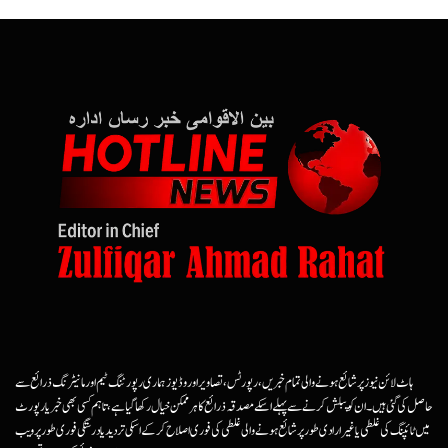
ہاٹ لائن نیوز پر شائع ہونے والی تمام خبریں، رپورٹس، تصاویر اور وڈیوز ہماری رپورٹنگ ٹیم اور مانیٹرنگ ذرائع سے
حاصل کی گئی ہیں۔ ان کو پبلش کرنے سے پہلے اسکے مصدقہ ذرائع کا ہرممکن خیال رکھا گیا ہے، تاہم کسی بھی خبر یا رپورٹ
میں ٹائپنگ کی غلطی یا غیرارادی طور پر شائع ہونے والی غلطی کی فوری اصلاح کرکے اسکی تردید یا درستگی فوری طور پر ویب