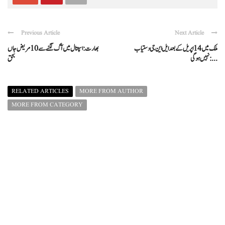
Previous Article
Next Article
ملک میں 14 اپریل کے بعد ایل این جی دستیاب
بھارت: اسپتال میں آگ لگنے سے 10 مریض جاں
نہیں ہوگی: ...
بحق
RELATED ARTICLES
MORE FROM AUTHOR
MORE FROM CATEGORY