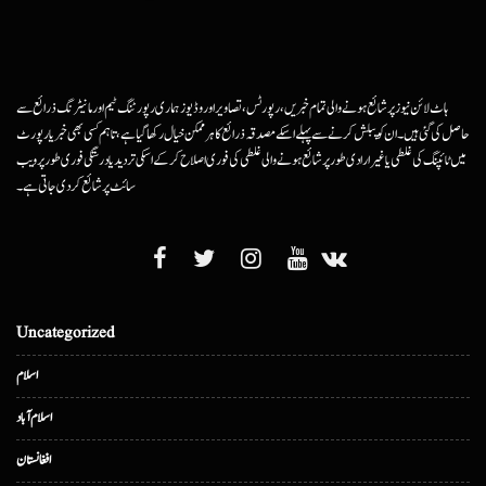
ہاٹ لائن نیوز پر شائع ہونے والی تمام خبریں، رپورٹس، تصاویر اور وڈیوز ہماری رپورٹنگ ٹیم اور مانیٹرنگ ذرائع سے
حاصل کی گئی ہیں۔ ان کو پبلش کرنے سے پہلے اسکے مصدقہ ذرائع کا ہرممکن خیال رکھا گیا ہے، تاہم کسی بھی خبر یا رپورٹ
میں ٹائپنگ کی غلطی یا غیرارادی طور پر شائع ہونے والی غلطی کی فوری اصلاح کرکے اسکی تردید یا درستگی فوری طور پر ویب
سائٹ پر شائع کردی جاتی ہے۔
Uncategorized
اسلام
اسلام آباد
افغانستان