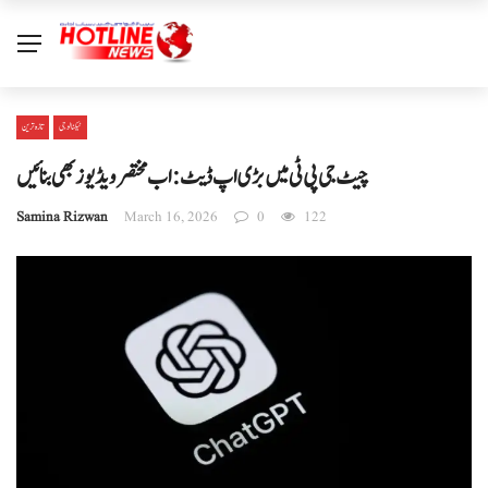
ٹیکنالوجی
تازہ ترین
چیٹ جی پی ٹی میں بڑی اپ ڈیٹ: اب مختصر ویڈیوز بھی بنائیں
Samina Rizwan
March 16, 2026
0
122