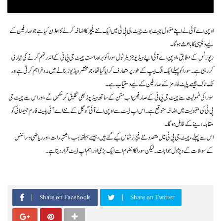
اوپن اے آئی نے اپنے مقبول چیٹ بوٹ چیٹ جی پی ٹی میں ایک نئے فیچر کا اضافہ کرنے کا اعلان کیا ہے جو صارفین کے
لیے دلچسپی کا باعث ہوگا۔
رپورٹس کے مطابق، اوپن اے آئی اپنے ویڈیو جنریٹر ٹول سورا کو براہ راست چیٹ جی پی ٹی کے اندر ضم کرنے کی تیاری
کر رہی ہے۔ سورا کو پہلے ایک الگ ایپ کے طور پر متعارف کرایا گیا تھا، جو مختصر ویڈیوز بنانے میں مدد فراہم کرتی ہے اور
ٹک ٹاک جیسے پلیٹ فارمز کے صارفین کے لیے دستیاب ہے۔
سورا کی شمولیت سے چیٹ جی پی ٹی کے صارفین اب متن کے ساتھ ویڈیوز بھی تخلیق کر سکیں گے، اور اس سے چیٹ جی
پی ٹی کی مقبولیت میں اضافہ متوقع ہے۔ اس اپ ڈیٹ سے اوپن اے آئی گوگل کے نئے اے آئی پلیٹ فارم جیمنائی کو
مقابلہ دینے کے قابل ہو گا۔
اس سے پہلے، چیٹ جی پی ٹی میں متعدد نئے فیچرز شامل کیے گئے ہیں، جیسے ہیلتھ ہب، اشتہارات، اور ریاضی و سائنس
کے سوالات کے ویژول جوابات۔ لیکن سورا کا انضمام اسے ایک بڑی اور اہم اپ ڈیٹ قرار دیتا ہے۔
Share on Facebook
Share on Twitter