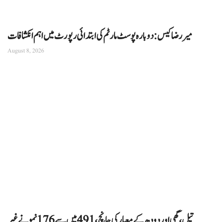
میر رضا کیس: دوبارہ پوسٹ مارٹم کی ابتدائی رپورٹ میں اہم انکشافات
August 8, 2026
تیل، گھی اور دودھ کے معیار کی جانچ، 491 میں سے 176 نمونے غیر