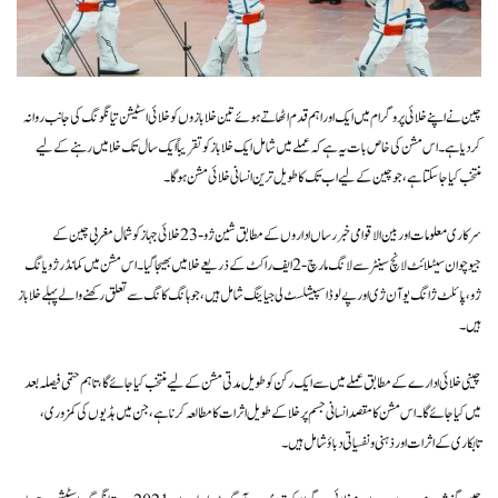
چین نے اپنے خلائی پروگرام میں ایک اور اہم قدم اٹھاتے ہوئے تین خلا بازوں کو خلائی اسٹیشن تیانگونگ کی جانب روانہ
کر دیا ہے۔ اس مشن کی خاص بات یہ ہے کہ عملے میں شامل ایک خلا باز کو تقریباً ایک سال تک خلا میں رہنے کے لیے
منتخب کیا جا سکتا ہے، جو چین کے لیے اب تک کا طویل ترین انسانی خلائی مشن ہوگا۔
سرکاری معلومات اور بین الاقوامی خبر رساں اداروں کے مطابق شین ژو-23 خلائی جہاز کو شمال مغربی چین کے
جیوچوان سیٹلائٹ لانچ سینٹر سے لانگ مارچ-2 ایف راکٹ کے ذریعے خلا میں بھیجا گیا۔ اس مشن میں کمانڈر ژو یانگ
ژو، پائلٹ ژانگ یوآن ژی اور پے لوڈ اسپیشلسٹ لی جیا ینگ شامل ہیں، جو ہانگ کانگ سے تعلق رکھنے والے پہلے خلا باز
ہیں۔
چینی خلائی ادارے کے مطابق عملے میں سے ایک رکن کو طویل مدتی مشن کے لیے منتخب کیا جائے گا، تاہم حتمی فیصلہ بعد
میں کیا جائے گا۔ اس مشن کا مقصد انسانی جسم پر خلا کے طویل اثرات کا مطالعہ کرنا ہے، جن میں ہڈیوں کی کمزوری،
تابکاری کے اثرات اور ذہنی و نفسیاتی دباؤ شامل ہیں۔