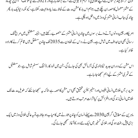
چین گزشتہ چند برسوں سے اپنے خلائی پروگرام کو تیزی سے آگے بڑھا رہا ہے اور 2021 سے تیانگونگ اسٹیشن پر چھ ماہ
کے مشنز معمول کا حصہ بن چکے ہیں۔ تاہم اس بار کا مشن مدت کے لحاظ سے زیادہ اہمیت رکھتا ہے، کیونکہ دنیا ایک بار پھر
چاند کی جانب انسانی مشنز کی دوڑ میں داخل ہو چکی ہے۔
امریکا اور چین دونوں آنے والے برسوں میں چاند پر انسانی مشنز کے منصوبے رکھتے ہیں، جبکہ مستقبل میں مریخ تک
رسائی بھی ان اہداف میں شامل ہے۔ چین نے روس کے تعاون سے 2035 تک چاند پر مستقل بیس قائم کرنے کا ارادہ
ظاہر کیا ہے۔
اس مشن کے دوران جدید ٹیکنالوجی کی آزمائش بھی کی جائے گی، جن میں خودکار ڈاکنگ سسٹم شامل ہے، جو مستقبل
کے قمری مشنز کے لیے اہم سمجھا جا رہا ہے۔
مزید برآں خلا میں انسانی خلیوں اور اسٹیم سیلز پر تحقیق بھی اس مشن کا حصہ ہے، تاکہ یہ سمجھا جا سکے کہ طویل مدت تک
خلا میں انسانی زندگی اور افزائش پر کیا اثرات مرتب ہوتے ہیں۔
ماہرین کے مطابق اگر چین 2030 سے پہلے انسان کو چاند پر اتارنے میں کامیاب ہو جاتا ہے تو یہ عالمی خلائی دوڑ میں ایک
بڑی پیش رفت ہوگی اور خلا کی تسخیر میں ایک نئے دور کا آغاز سمجھی جائے گی۔