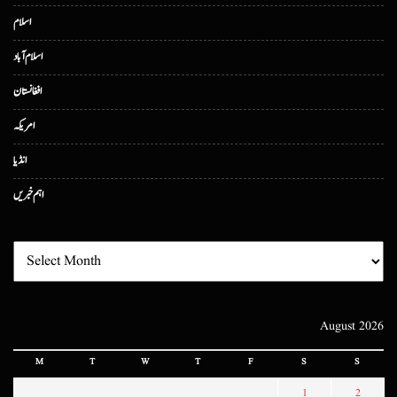
اسلام
اسلام آباد
افغانستان
امریکہ
انڈیا
اہم خبریں
August 2026
M
T
W
T
F
S
S
1
2