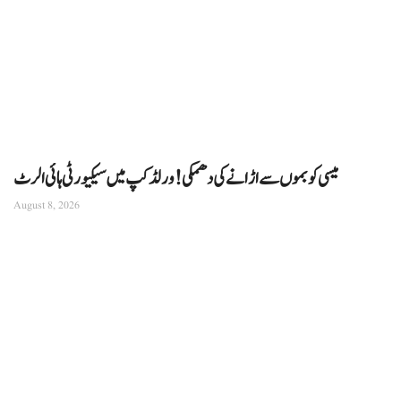
میسی کو بموں سے اڑانے کی دھمکی! ورلڈ کپ میں سیکیورٹی ہائی الرٹ
August 8, 2026