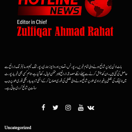
ہاٹ لائن نیوز پر شائع ہونے والی تمام خبریں، رپورٹس، تصاویر اور وڈیوز ہماری رپورٹنگ ٹیم اور مانیٹرنگ ذرائع سے
حاصل کی گئی ہیں۔ ان کو پبلش کرنے سے پہلے اسکے مصدقہ ذرائع کا ہرممکن خیال رکھا گیا ہے، تاہم کسی بھی خبر یا رپورٹ
میں ٹائپنگ کی غلطی یا غیرارادی طور پر شائع ہونے والی غلطی کی فوری اصلاح کرکے اسکی تردید یا درستگی فوری طور پر ویب
سائٹ پر شائع کردی جاتی ہے۔
Uncategorized