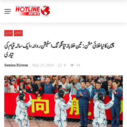
ٹیکنالوجی
تازہ ترین
چین کا نیا خلائی مشن: تین خلا باز تیانگونگ اسٹیشن روانہ، ایک سالہ قیام کی
تیاری
Samina Rizwan
May 25, 2026
0
44