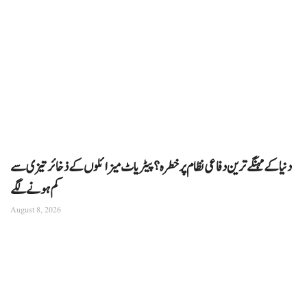
دنیا کے مہنگے ترین دفاعی نظام پر خطرہ؟ پیٹریاٹ میزائلوں کے ذخائر تیزی سے
کم ہونے لگے
August 8, 2026