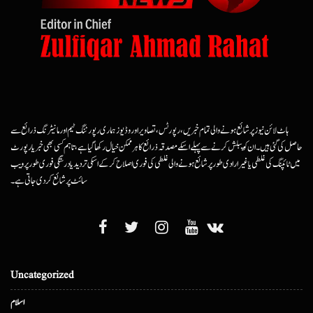
ہاٹ لائن نیوز پر شائع ہونے والی تمام خبریں، رپورٹس، تصاویر اور وڈیوز ہماری رپورٹنگ ٹیم اور مانیٹرنگ ذرائع سے
حاصل کی گئی ہیں۔ ان کو پبلش کرنے سے پہلے اسکے مصدقہ ذرائع کا ہرممکن خیال رکھا گیا ہے، تاہم کسی بھی خبر یا رپورٹ
میں ٹائپنگ کی غلطی یا غیرارادی طور پر شائع ہونے والی غلطی کی فوری اصلاح کرکے اسکی تردید یا درستگی فوری طور پر ویب
سائٹ پر شائع کردی جاتی ہے۔
Uncategorized
اسلام