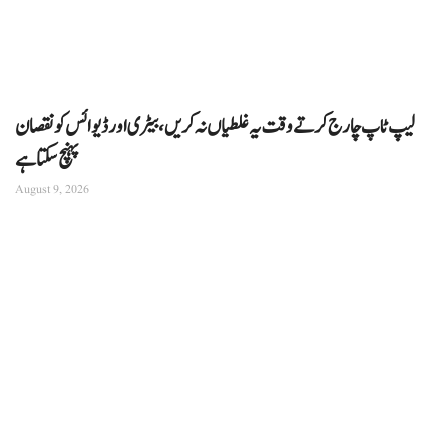
لیپ ٹاپ چارج کرتے وقت یہ غلطیاں نہ کریں، بیٹری اور ڈیوائس کو نقصان
پہنچ سکتا ہے
August 9, 2026