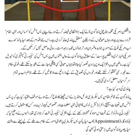
واشنگٹن: امریکی محکمہ دفاع (پینٹاگون) نے ایک بڑا انتظامی فیصلہ کرتے ہوئے اپنے پریس آفس کو ‘حساس اور خفیہ مقام’
قرار دے دیا ہے اور وہاں صحافیوں کے داخلے پر مستقل پابندی عائد کر دی ہے۔ اس نئے اقدام کے بعد میڈیا نمائندے
اب امریکی فوج کے امور پر جوابدہ افسران اور ترجمانوں تک براہِ راست رسائی حاصل نہیں کر سکیں گے۔
امریکی اخبار ‘دی واشنگٹن پوسٹ’ کے مطابق، پینٹاگون نے حالیہ ہفتوں میں پریس آفس کی سیکیورٹی کیٹیگری کو تبدیل
کیا ہے۔ ماضی میں یہ دفتر ایک اوپن زون تصور کیا جاتا تھا جہاں صحافی کسی پیشگی اجازت کے بغیر جا سکتے تھے، فوجی حکام
سے غیر رسمی گفتگو کر سکتے تھے اور خبروں کی تصدیق کے لیے ذرائع سے ملاقاتیں کرتے تھے۔ تاہم، اب یہ تمام
سرگرمیاں معطل کر دی گئی ہیں۔
پابندی کی وجہ کیا ہے؟
پینٹاگون کے قائم مقام پریس سیکریٹری جوئل والڈیز نے اس فیصلے کا دفاع کرتے ہوئے موقف اختیار کیا ہے کہ پریس
آفس میں تعینات اسپیچ رائٹرز (تقریر نویس) انتہائی خفیہ معلومات اور مخصوص کمپیوٹر نیٹ ورکس کا استعمال کرتے ہیں۔
سیکیورٹی پروٹوکولز کے تحت اس مواد کو محفوظ رکھنے کے لیے دفتر کی سیکیورٹی سخت کرنا لازمی تھا۔ انہوں نے واضح کیا کہ
اب میڈیا کو پریس سیکریٹری یا عوامی امور کے حکام سے ملنے کے لیے پہلے سے وقت (Appointment) لینا ہوگا۔
میڈیا اور پینٹاگون میں بڑھتی ہوئی کشیدگی