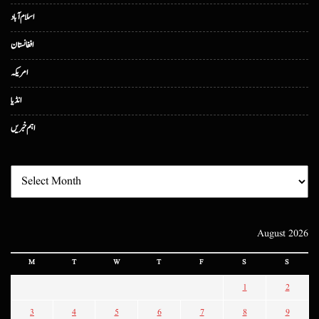
اسلام آباد
افغانستان
امریکہ
انڈیا
اہم خبریں
August 2026
M
T
W
T
F
S
S
1
2
3
4
5
6
7
8
9