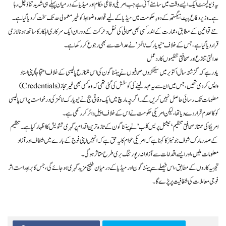
یہ ڈیولپمنٹ ایک ایسے وقت میں سامنے آئی ہے جب امریکی دفاعی حکام اور میڈیا کے درمیان پہلے ہی شدید تناؤ چل رہا
ہے۔ وزیر دفاع پیٹ ہیگستھ کے دورِ حکومت میں میڈیا کے لیے قواعد و ضوابط کو غیر معمولی حد تک سخت کر دیا گیا ہے۔
نئے قوانین کے مطابق، عمارت کے اندر کسی بھی صحافی کی نقل و حرکت کے دوران ایک سرکاری اہلکار کا ساتھ ہونا لازمی
قرار دیا گیا ہے، جس کے خلاف ‘نیویارک ٹائمز’ نے عدالت سے بھی رجوع کر رکھا ہے۔
عدالتی تنازع اور صحافتی تنظیموں کا ردعمل
یاد رہے کہ گزشتہ سال اکتوبر میں سینکڑوں صحافیوں نے پینٹاگون کی اس متنازع پالیسی کے خلاف احتجاجاً اپنی اسناد
(Credentials) واپس کر دی تھیں، جس میں ان سے یہ عہد لینے کی کوشش کی گئی تھی کہ وہ کسی بھی غیر مجاز
معلومات تک رسائی حاصل نہیں کریں گے۔ اگرچہ مارچ میں ایک وفاقی جج نے نیویارک ٹائمز کی درخواست پر اس پالیسی
کو کالعدم قرار دے دیا تھا، لیکن امریکی حکومت نے اس کے خلاف اپیل دائر کر رکھی ہے۔
امریکا کی ممتاز صحافتی تنظیم ‘نیشنل پریس کلب’ نے پینٹاگون کے تازہ ترین اقدام پر گہری تشویش کا اظہار کیا ہے۔ تنظیم
کے صدر مارک شوف جونیئر کا کہنا ہے کہ امریکی عوام کا یہ حق ہے کہ انہیں اپنی فوج کے بارے میں شفاف اور آزاد
معلومات ملیں، اور ایسے اقدامات سے آزادانہ رپورٹنگ بری طرح متاثر ہوگی۔
تجزیہ کاروں کے مطابق، اس فیصلے سے پینٹاگون اور میڈیا کے درمیان خلیج مزید گہری ہو جائے گی، جس کا براہِ راست اثر
فوجی معاملات کی شفافیت پر پڑے گا۔