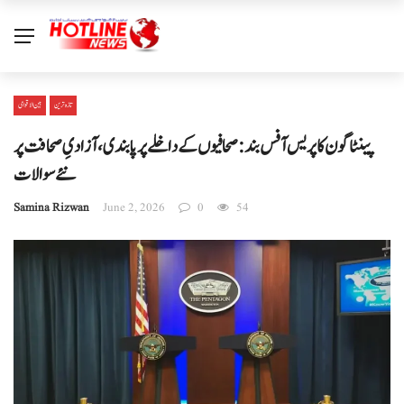
تازہ ترین
بین الا قوامی
پینٹاگون کا پریس آفس بند: صحافیوں کے داخلے پر پابندی، آزادیِ صحافت پر
نئے سوالات
Samina Rizwan
June 2, 2026
0
54