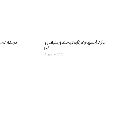
‘رامائن’ ریلیز سے پہلے ہی تنازع کی زد میں، سیتا کے لباس نے ہنگامہ برپا
عمان نے 14 روزہ مفت سیاحتی ویزا متعارف کرا دیا
کردیا
August 6, 2026