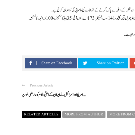
نئی بھرتیوں میں 8 ایس پی جنرل ایگزیکٹیو، 3 ایس پی لیگل، 19 ڈی ایس پی جنرل ایگزیکٹیو، 10 ڈی ایس پی لیگل، 51 انسپکٹر جنرل ایگزیکٹیو، 141 سب انسپکٹر، 173 اے ایس آئی، 35 ہیڈ کانسٹیبل، 100 ڈرائیور کانسٹیبل
ا رہی ہے۔
Share on Facebook
Share on Twitter
Previous Article
امریکا اور اسرائیل نے ایران کے اعلیٰ حکام کو عارضی طور پر ...
RELATED ARTICLES
MORE FROM AUTHOR
MORE FROM 