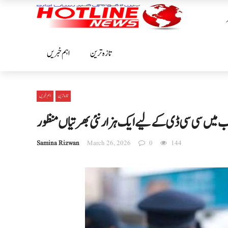
تازہ ترین
اہم خبریں
تازہ ترین
اہم خبریں
ب میں سی سی ڈی کے لیے ایک ہزار نئی بھرتیاں منظور
Samina Rizwan
March 26, 2026
0
144