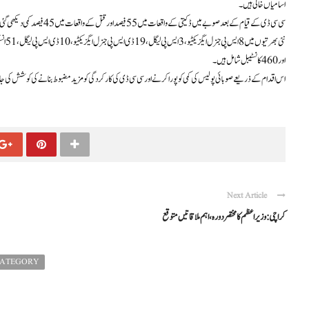
اسامیاں خالی ہیں۔
سی سی ڈی کے قیام کے بعد صوبے میں ڈکیتی کے واقعات میں 55 فیصد اور قتل کے واقعات میں 45 فیصد کمی دیکھی گئی، جو محکمہ کے اسلحہ سے پاک کرنے کے اقدامات کی کامیابی کی نشاندہی کرتی ہے۔
اور 460 کانسٹیبل شامل ہیں۔
اس اقدام کے ذریعے صوبائی پولیس کی کمی کو پورا کرنے اور سی سی ڈی کی کارکردگی کو مزید مضبوط بنانے کی کوشش کی ج
Next Article
کراچی: وزیراعظم کا مختصر دورہ، اہم ملاقاتیں متوقع
CATEGORY