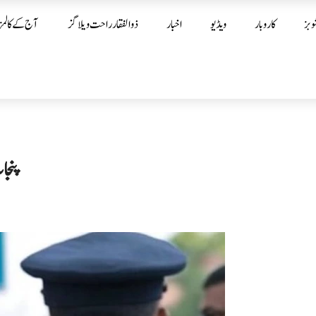
وبز
کاروبار
ویڈیو
اخبار
ذوالفقار راحت ویلاگز
آج کے کالمز
پنجا