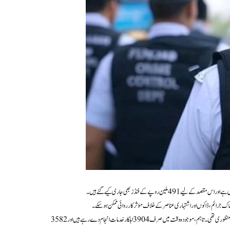
پے کے فنڈز بھی جاری کیے گئے ہیں۔
طرناک جرائم، ڈاکوں اور اشتہاری عناصر کے خلاف مؤثر کارروائی ممکن ہو سکے۔
سرکاری اعداد و شمار کے مطابق سی سی ڈی مارچ 2025 میں قائم ہوا، اور اس کے لیے کل 7486 افسران و اہلکاروں کی منظوری تھی۔ تاہم، موجودہ وقت میں صرف 3904 اہلکار خدمات انجام دے رہے ہیں اور 3582