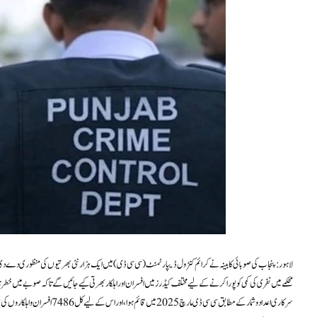
لاہور: پنجاب کی صوبائی کابینہ نے کرائم کنٹرول ڈیپارٹمنٹ (سی سی ڈی) میں ایک ہزار نئی بھرتیوں کی منظوری دے دی ہے اور اس مقصد کے لیے 491 ملین رو
محکمے میں نفری کی کمی کو پورا کرنے کے لیے مختلف کیڈرز میں افسران اور اہلکار بھرتی کیے جائیں گے تاکہ صوبے میں خ