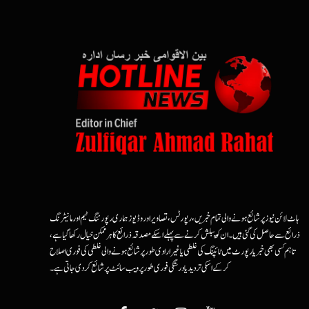
ہاٹ لائن نیوز پر شائع ہونے والی تمام خبریں، رپورٹس، تصاویر اور وڈیوز ہماری رپورٹنگ ٹیم اور مانیٹرنگ
ذرائع سے حاصل کی گئی ہیں۔ ان کو پبلش کرنے سے پہلے اسکے مصدقہ ذرائع کا ہرممکن خیال رکھا گیا ہے،
تاہم کسی بھی خبر یا رپورٹ میں ٹائپنگ کی غلطی یا غیرارادی طور پر شائع ہونے والی غلطی کی فوری اصلاح
کرکے اسکی تردید یا درستگی فوری طور پر ویب سائٹ پر شائع کردی جاتی ہے۔