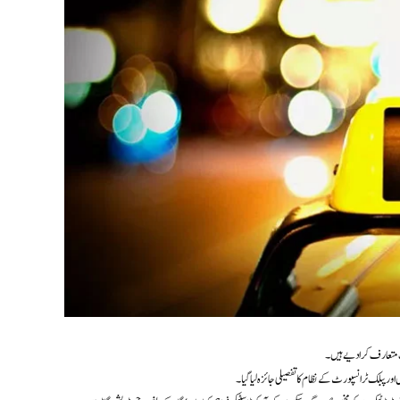
ت متعارف کرا دیے ہیں۔
پبلک ٹرانسپورٹ کے نظام کا تفصیلی جائزہ لیا گیا۔