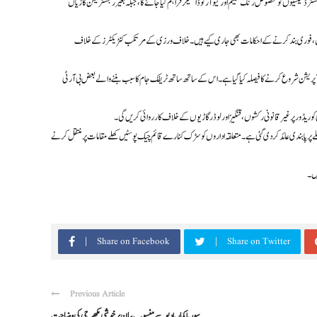
ٹرڈ ٹیکسیوں کو مخصوص رنگ سکیم اور کیو آر کوڈ اسٹیکر فراہم کیا جائے گا، جبکہ بغیر رجسٹریشن گاڑیاں
ٹیشنز شامل ہیں، فوری بند کرنے کے احکامات بھی جاری کیے ہیں۔ خلاف ورزی کے مرتکب کنٹریکٹرز کے خلاف
آپریشن شروع کرنے کا فیصلہ کیا گیا ہے۔ اس کے ساتھ ساتھ ٹریفک جام کا سبب بننے والے بعض بی آر ٹی
کوریڈور پر غیر قانونی رکشوں، قنگیز اور لوڈر گاڑیوں کے خلاف کارروائی کریں گی۔
ر گاڑیوں کے رات 10 بجے سے پہلے شہر کی اہم سڑکوں پر داخلے پر پابندی عائد کر دی گئی ہے۔ متعلقہ اداروں کو سڑک کنارے قائم چیک پوسٹیں کھلے مقامات پر منتقل کرنے
یں۔
Share on Facebook
Share on Twitter
Previous Article
سوریا کمار یادیو سے منسوب بیان پر خوشی مکھرجی کی وضاحت