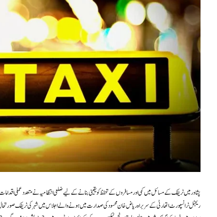
پشاور میں ٹریفک کے مسائل میں کمی اور مسافروں کے تحفظ کو یقینی بنانے کے لیے ضلعی انتظامیہ نے متعدد عملی اقداما
ریجنل ٹرانسپورٹ اتھارٹی کے سربراہ ریاض خان محسود کی صدارت میں ہونے والے اجلاس میں شہر کی ٹریفک صورتحال اور 