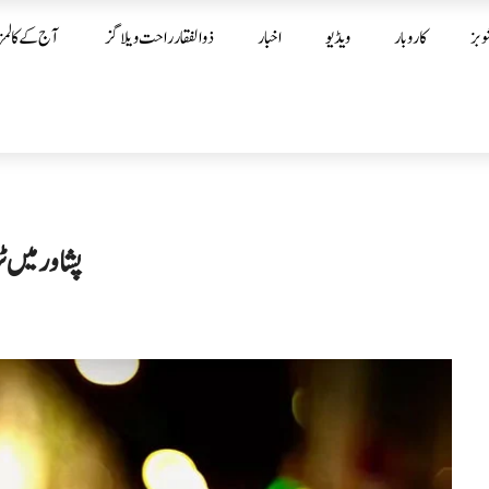
وبز
کاروبار
ویڈیو
اخبار
ذوالفقار راحت ویلاگز
آج کے کالمز
پشاور میں 