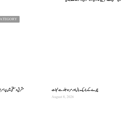
CATEGORY
چہرے کے باریک بال اور مردہ جلد سے نجات
مشرقِ وسطیٰ میں پراسرار 
August 8, 2026