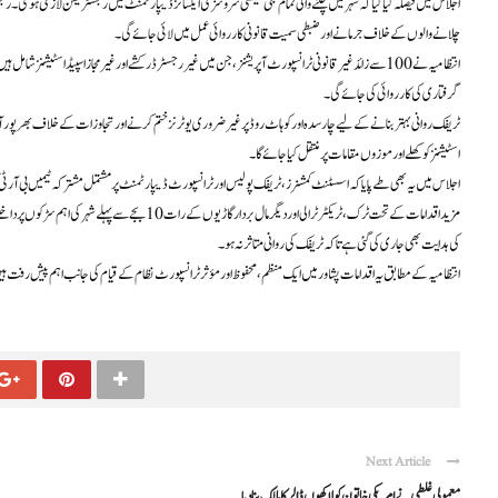
اجلاس میں فیصلہ کیا گیا کہ شہر میں چلنے والی تمام نجی ٹیکسی سروسز کی ایکسائز ڈیپارٹمنٹ میں رجسٹریشن لازمی ہوگی۔ رجس
چلانے والوں کے خلاف جرمانے اور ضبطی سمیت قانونی کارروائی عمل میں لائی جائے گی۔
انتظامیہ نے 100 سے زائد غیر قانونی ٹرانسپورٹ آپریشنز، جن میں غیر رجسٹرڈ رکشے اور غیر مجاز اسپیڈ اس
گرفتاری کی کارروائی کی جائے گی۔
ٹریفک روانی بہتر بنانے کے لیے چار سدہ اور کوہاٹ روڈ پر غیر ضروری یوٹرنز ختم کرنے اور تجاوزات کے خلاف بھرپور 
اسٹیشنز کو کھلے اور موزوں مقامات پر منتقل کیا جائے گا۔
اجلاس میں یہ بھی طے پایا کہ اسسٹنٹ کمشنرز، ٹریفک پولیس اور ٹرانسپورٹ ڈیپارٹمنٹ پر مشتمل مشترکہ ٹیمیں بی آر ٹی 
مزید اقدامات کے تحت ٹرک، ٹریکٹر ٹرالی اور دیگر مال بردا
کی ہدایت بھی جاری کی گئی ہے تاکہ ٹریفک کی روانی متاثر نہ ہو۔
انتظامیہ کے مطابق یہ اقدامات پشاور میں ایک منظم، محفوظ اور مؤثر ٹرانسپورٹ نظام کے قیام کی جانب اہم پیش رفت ہ
Next Article
معمولی غلطی نے امریکی خاتون کو لاکھوں ڈالر کا مالک بنا دیا