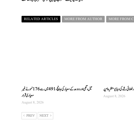
RELATED ARTICLES
MORE FROM AUTHOR
MORE FROM 
فضائی شے کی ویڈیو منظرِ عام پر
تیل، گھی اور دودھ کے معیار کی جانچ، 491 میں سے 176 نمونے غیر
معیاری قرار
August 8, 2026
August 8, 2026
PREV
NEXT