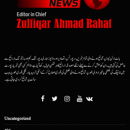
ہاٹ لائن نیوز پر شائع ہونے والی تمام خبریں، رپورٹس، تصاویر اور وڈیوز ہماری رپورٹنگ ٹیم اور مانیٹرنگ ذرائع سے
حاصل کی گئی ہیں۔ ان کو پبلش کرنے سے پہلے اسکے مصدقہ ذرائع کا ہرممکن خیال رکھا گیا ہے، تاہم کسی بھی خبر یا رپورٹ
میں ٹائپنگ کی غلطی یا غیرارادی طور پر شائع ہونے والی غلطی کی فوری اصلاح کرکے اسکی تردید یا درستگی فوری طور پر ویب
سائٹ پر شائع کردی جاتی ہے۔
Uncategorized