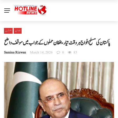
تازہ ترین
اہم خبریں
پاکستان کی مسلح افواج ہر وقت تیار، افغان حملوں کے جواب میں موقف واضح
Samina Rizwan
March 14, 2026
0
83