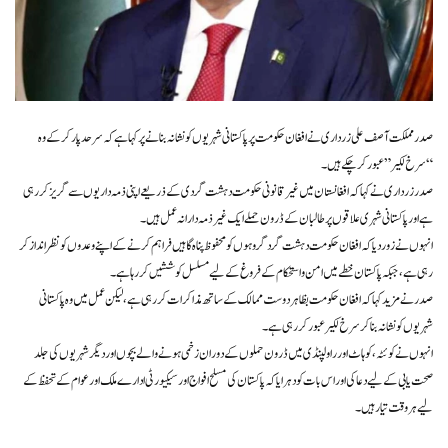
صدر مملکت آصف علی زرداری نے افغان حکومت پر پاکستانی شہریوں کو نشانہ بنانے پر کہا ہے کہ سرحد پار کر کے وہ
“سرخ لکیر” عبور کر چکے ہیں۔
صدر زرداری نے کہا کہ افغانستان میں غیر قانونی حکومت دہشت گردی کے ذریعے اپنی ذمہ داریوں سے گریز کر رہی
ہے اور پاکستانی شہری علاقوں پر طالبان کے ڈرون حملے ایک غیر ذمہ دارانہ عمل ہیں۔
انہوں نے زور دیا کہ افغان حکومت دہشت گرد گروہوں کو محفوظ پناہ گاہیں فراہم کرنے کے اپنے وعدوں کو نظر انداز کر
رہی ہے، جبکہ پاکستان خطے میں امن و استحکام کے فروغ کے لیے مسلسل کوششیں کر رہا ہے۔
صدر نے مزید کہا کہ افغان حکومت بظاہر دوست ممالک کے ساتھ مذاکرات کر رہی ہے، لیکن عمل میں وہ پاکستانی
شہریوں کو نشانہ بنا کر سرخ لکیر عبور کر رہی ہے۔
انہوں نے کوئٹہ، کوہاٹ اور راولپنڈی میں ڈرون حملوں کے دوران زخمی ہونے والے بچوں اور دیگر شہریوں کی جلد
صحت یابی کے لیے دعا کی اور اس بات کو دہرایا کہ پاکستان کی مسلح افواج اور سیکیورٹی ادارے ملک اور عوام کے تحفظ کے
لیے ہر وقت تیار ہیں۔