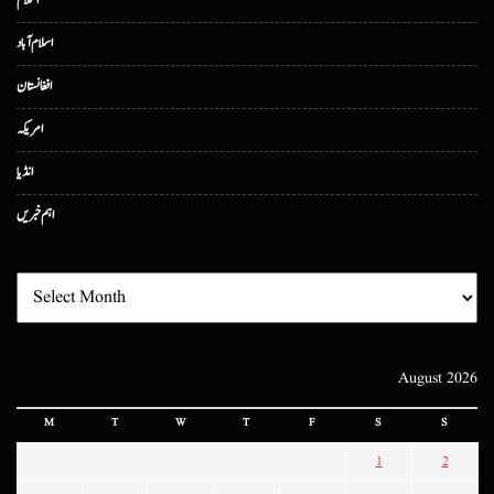
اسلام
اسلام آباد
افغانستان
امریکہ
انڈیا
اہم خبریں
August 2026
M
T
W
T
F
S
S
1
2