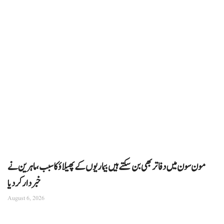
مون سون میں دفاتر بھی بن سکتے ہیں بیماریوں کے پھیلاؤ کا سبب، ماہرین نے
خبردار کر دیا
August 6, 2026