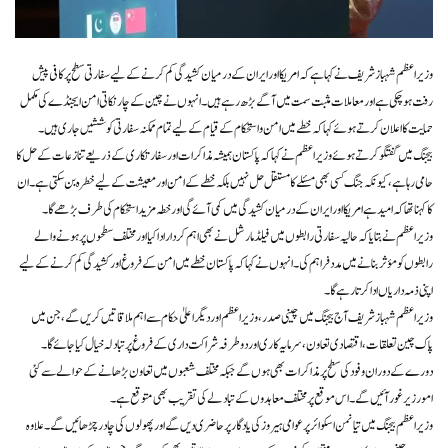
وزیراعظم شہباز شریف نے کہا ہے کہ امریکا اور ایران کے درمیان کشیدگی کم کرنے کے لیے سفارتی سطح پر کافی پیش
رفت ہوچکی ہے اور معاملات مثبت سمت میں آگے بڑھ رہے ہیں۔ انہوں نے چین کے چار نکاتی امن ایجنڈے کی مکمل
حمایت کا اعلان کرتے ہوئے کہا کہ خطے میں امن و استحکام کے قیام کے لیے تمام ممکنہ سفارتی کوششیں جاری ہیں۔
بیجنگ میں گفتگو کرتے ہوئے وزیراعظم نے کہا کہ پاکستان ہمیشہ مذاکرات اور سفارتکاری کے ذریعے تنازعات کے حل کا
حامی رہا ہے، کیونکہ جنگ کسی بھی مسئلے کا مستقل حل نہیں بلکہ خطے کے امن اور معیشت کے لیے خطرہ بن سکتی ہے۔ ان
کا کہنا تھا کہ امید ہے امریکا اور ایران کے درمیان کشیدگی میں کمی آئے گی اور خطہ مزید استحکام کی طرف بڑھے گا۔
وزیراعظم نے بتایا کہ حالیہ سفارتی رابطوں میں فیلڈ مارشل نے بھی اہم کردار ادا کیا اور مختلف سطحوں پر ہونے والے
رابطوں کو مؤثر بنانے میں مدد فراہم کی۔ انہوں نے کہا کہ پاکستان خطے میں امن کے فروغ اور کشیدگی کم کرنے کے لیے
اپنی ذمہ داریاں ادا کرتا رہے گا۔
وزیراعظم شہباز شریف آج بیجنگ میں چینی صدر، وزیراعظم اور دیگر اعلیٰ حکام سے اہم ملاقاتیں کریں گے، جن میں
پاک چین تعلقات، اقتصادی تعاون، سرمایہ کاری اور دوطرفہ شراکت داری کے فروغ پر تبادلہ خیال کیا جائے گا۔
دورے کے دوران وفود کی سطح پر مذاکرات بھی ہوں گے جبکہ مختلف شعبوں میں تعاون بڑھانے کے حوالے سے کئی
امور زیر غور آئیں گے۔ اس موقع پر مختلف معاہدوں کے تبادلے کی تقریب بھی متوقع ہے۔
وزیراعظم بیجنگ میں تیانمن اسکوائر پر عوامی ہیروز کی یادگار پر حاضری دیں گے اور پھولوں کی چادر چڑھائیں گے۔ علاوہ