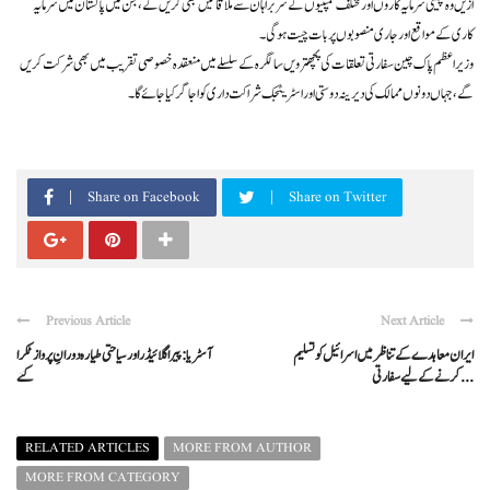
ازیں وہ چینی سرمایہ کاروں اور مختلف کمپنیوں کے سربراہان سے ملاقاتیں بھی کریں گے، جن میں پاکستان میں سرمایہ
کاری کے مواقع اور جاری منصوبوں پر بات چیت ہوگی۔
وزیراعظم پاک چین سفارتی تعلقات کی پچھترویں سالگرہ کے سلسلے میں منعقدہ خصوصی تقریب میں بھی شرکت کریں
گے، جہاں دونوں ممالک کی دیرینہ دوستی اور اسٹریٹجک شراکت داری کو اجاگر کیا جائے گا۔
Share on Facebook
Share on Twitter
Previous Article
Next Article
ایران معاہدے کے تناظر میں اسرائیل کو تسلیم
آسٹریا: پیراگلائیڈر اور سیاحتی طیارہ دورانِ پرواز ٹکرا
کرنے کے لیے سفارتی ...
گئے
RELATED ARTICLES
MORE FROM AUTHOR
MORE FROM CATEGORY