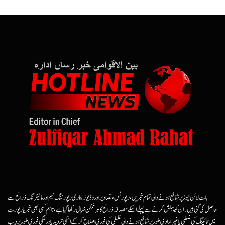
ہاٹ لائن نیوز پر شائع ہونے والی تمام خبریں، رپورٹس، تصاویر اور وڈیوز ہماری رپورٹنگ ٹیم اور مانیٹرنگ ذرائع سے
حاصل کی گئی ہیں۔ ان کو پبلش کرنے سے پہلے اسکے مصدقہ ذرائع کا ہرممکن خیال رکھا گیا ہے، تاہم کسی بھی خبر یا رپورٹ
میں ٹائپنگ کی غلطی یا غیرارادی طور پر شائع ہونے والی غلطی کی فوری اصلاح کرکے اسکی تردید یا درستگی فوری طور پر ویب