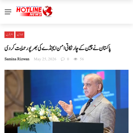
تازہ ترین
اہم خبریں
پاکستان نے چین کے چار نکاتی امن ایجنڈے کی بھرپور حمایت کردی
Samina Rizwan
May 25, 2026
0
56