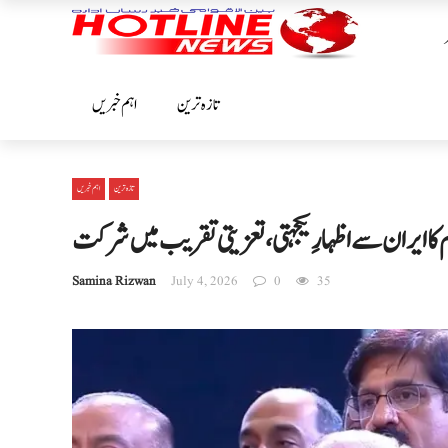
تازہ ترین
اہم خبریں
تازہ ترین
اہم خبریں
کا ایران سے اظہارِ یکجہتی، تعزیتی تقریب میں شرکت
Samina Rizwan
July 4, 2026
0
35