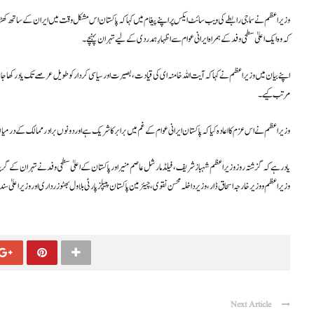
وزیراعظم نے سماجی رابطے کی ویب سائٹ ایکس پر اپنے پیغام میں کہا کہ پاکستان اس مشکل وقت میں ایران کے ساتھ کھڑ
کہ وہ ایک اعلیٰ سطحی وفد کے ہمراہ ایرانی عوام سے اظہارِ ہمدردی کے لیے تہران پہنچے۔
اپنے بیان میں وزیراعظم نے کہا کہ آیت اللہ خامنہ ای کی قیادت، بصیرت اور سیاسی کردار کو طویل عرصے تک یاد رکھا ج
مرتب کیے۔
وزیراعظم نے اس عزم کا اعادہ کیا کہ پاکستان ایرانی عوام کے غم میں برابر کا شریک ہے اور دونوں برادر ممالک کے درمیان دو
یاد رہے کہ گزشتہ روز وزیراعظم شہباز شریف، فیلڈ مارشل عاصم منیر اور پاکستان کے اعلیٰ سطحی وفد نے تہران کے گرینڈ 
وزیراعظم و وزیر خارجہ اسحاق ڈار، وزیر داخلہ محسن نقوی، چیئرمین پاکستان پیپلز پارٹی بلاول بھٹو زرداری اور وزیراعلیٰ س
Next Article