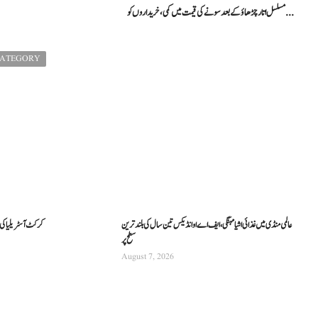
مسلسل اتار چڑھاؤ کے بعد سونے کی قیمت میں کمی، خریداروں کو ...
CATEGORY
عالمی منڈی میں غذائی اشیا مہنگی، ایف اے او انڈیکس تین سال کی بلند ترین
کرکٹ آسٹریلیا کی نئی
سطح پر
August 7, 2026