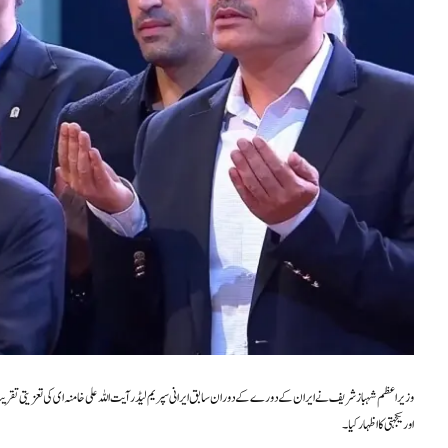
وزیراعظم شہباز شریف نے ایران کے دورے کے دوران سابق ایرانی سپریم لیڈر آیت اللہ علی خامنہ ای کی تعزیتی تقر
اور یکجہتی کا اظہار کیا۔