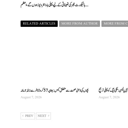
ہائیکورٹ ججز کی تعیناتی کے لیے پہلی بار انٹرویوز ہوں گے، اعظم ...
RELATED ARTICLES
MORE FROM AUTHOR
MORE FROM 
 پالیسی: ملکی لیگ کو پہلی ترجیح
بچوں کی ذہنی صحت سے متعلق کیس: میٹا پر 57 کروڑ ڈالر سے زائد جرمانہ
August 7, 2026
August 7, 2026
PREV
NEXT