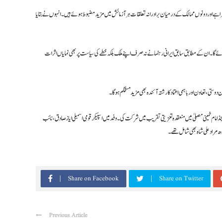
ا ہے اور دونوں ممالک کے درمیان برادرانہ تعلقات ہر آزمائش میں مزید مضبوط ہوئے ہیں۔ انہوں نے بتایا
ائے گا۔ ان کے مطابق سابق ایرانی رہنما نے نہ صرف اپنے ملک بلکہ خطے کی سیاست پر بھی نمایاں اثرات
ستی، تعاون اور باہمی اعتماد کا رشتہ آئندہ بھی مزید مستحکم ہوگا۔
امام خمینی مصلیٰ میں منعقدہ تعزیتی تقریب میں شرکت کی۔ وفد میں اسپیکر قومی اسمبلی ایاز صادق، نائب
ندھ مراد علی شاہ بھی شامل تھے۔
Share on Facebook
Share on Twitter
Previous Article