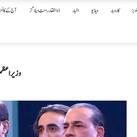
وبز
کاروبار
ویڈیو
اخبار
ذوالفقار راحت ویلاگز
آج کے کالمز
وزیراعظم 