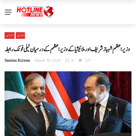
تازہ ترین
اہم خبریں
وزیراعظم شہباز شریف اور ملائیشیا کے وزیر اعظم کے درمیان ٹیلی فونک رابطہ
Samina Rizwan
March 26, 2026
0
123