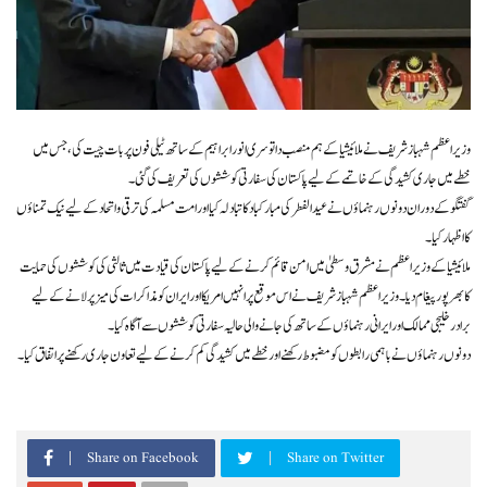
وزیراعظم شہباز شریف نے ملائیشیا کے ہم منصب داتو سری انور ابراہیم کے ساتھ ٹیلی فون پر بات چیت کی، جس میں
خطے میں جاری کشیدگی کے خاتمے کے لیے پاکستان کی سفارتی کوششوں کی تعریف کی گئی۔
گفتگو کے دوران دونوں رہنماؤں نے عید الفطر کی مبارکباد کا تبادلہ کیا اور امت مسلمہ کی ترقی و اتحاد کے لیے نیک تمناؤں
کا اظہار کیا۔
ملائیشیا کے وزیر اعظم نے مشرق وسطیٰ میں امن قائم کرنے کے لیے پاکستان کی قیادت میں ثالثی کی کوششوں کی حمایت
کا بھرپور پیغام دیا۔ وزیراعظم شہباز شریف نے اس موقع پر انہیں امریکا اور ایران کو مذاکرات کی میز پر لانے کے لیے
برادر خلیجی ممالک اور ایرانی رہنماؤں کے ساتھ کی جانے والی حالیہ سفارتی کوششوں سے آگاہ کیا۔
دونوں رہنماؤں نے باہمی رابطوں کو مضبوط رکھنے اور خطے میں کشیدگی کم کرنے کے لیے تعاون جاری رکھنے پر اتفاق کیا۔
Share on Facebook
Share on Twitter