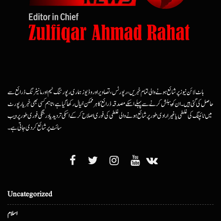
ہاٹ لائن نیوز پر شائع ہونے والی تمام خبریں، رپورٹس، تصاویر اور وڈیوز ہماری رپورٹنگ ٹیم اور مانیٹرنگ ذرائع سے
حاصل کی گئی ہیں۔ ان کو پبلش کرنے سے پہلے اسکے مصدقہ ذرائع کا ہرممکن خیال رکھا گیا ہے، تاہم کسی بھی خبر یا رپورٹ
میں ٹائپنگ کی غلطی یا غیرارادی طور پر شائع ہونے والی غلطی کی فوری اصلاح کرکے اسکی تردید یا درستگی فوری طور پر ویب
سائٹ پر شائع کردی جاتی ہے۔
Uncategorized
اسلام