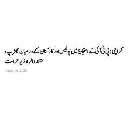
کراچی: پی ٹی آئی کے احتجاج میں پولیس اور کارکنان کے درمیان جھڑپ،
متعدد افراد زیرِ حراست
August 6, 2026