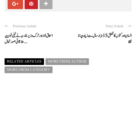
Previous Article
Next Article
انسان اور کتوں کا تعلق 15 ہزار سال سے زیادہ پرانا
اسحاق ڈار اور ترک وزیر خارجہ نے ٹیلی فون پر
نکلا
علاقائی صورتحال ...
RELATED ARTICLES
MORE FROM AUTHOR
MORE FROM CATEGORY