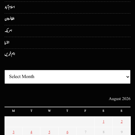
اسلام آباد
افغانستان
امریکہ
انڈیا
اہم خبریں
August 2026
M
T
W
T
F
S
S
1
2
3
4
5
6
7
8
9