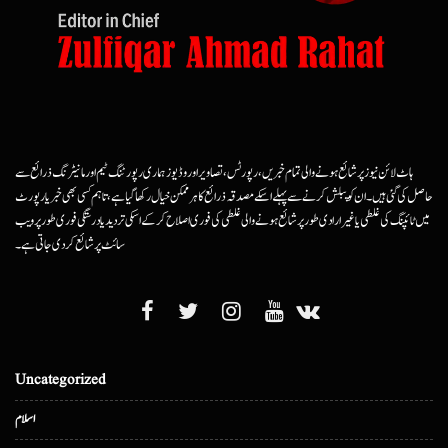
ہاٹ لائن نیوز پر شائع ہونے والی تمام خبریں، رپورٹس، تصاویر اور وڈیوز ہماری رپورٹنگ ٹیم اور مانیٹرنگ ذرائع سے
حاصل کی گئی ہیں۔ ان کو پبلش کرنے سے پہلے اسکے مصدقہ ذرائع کا ہرممکن خیال رکھا گیا ہے، تاہم کسی بھی خبر یا رپورٹ
میں ٹائپنگ کی غلطی یا غیرارادی طور پر شائع ہونے والی غلطی کی فوری اصلاح کرکے اسکی تردید یا درستگی فوری طور پر ویب
سائٹ پر شائع کردی جاتی ہے۔
Uncategorized
اسلام