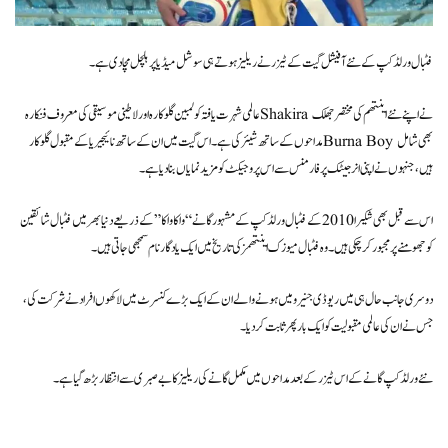
فٹبال ورلڈ کپ کے نئے آفیشل گیت کے ٹیزر نے ریلیز ہوتے ہی سوشل میڈیا پر ہلچل مچا دی ہے۔
عالمی شہرت یافتہ کولمبین گلوکارہ اور لاطینی موسیقی کی معروف فنکارہ Shakira نے اپنے نئے اینتھم کی مختصر جھلک
مداحوں کے ساتھ شیئر کی ہے۔ اس گیت میں ان کے ساتھ نائیجیریا کے مقبول گلوکار Burna Boy بھی شامل
ہیں، جنہوں نے اپنی انرجیٹک پرفارمنس سے اس پروجیکٹ کو مزید نمایاں بنا دیا ہے۔
اس سے قبل بھی شکیرا 2010 کے فٹبال ورلڈ کپ کے مشہور گانے “واکا واکا” کے ذریعے دنیا بھر میں فٹبال شائقین
کو جھومنے پر مجبور کر چکی ہیں۔ وہ فٹبال میوزک اینتھمز کی تاریخ میں ایک یادگار نام سمجھی جاتی ہیں۔
دوسری جانب حال ہی میں ریو ڈی جنیرو میں ہونے والے ان کے ایک بڑے کنسرٹ میں لاکھوں افراد نے شرکت کی،
جس نے ان کی عالمی مقبولیت کو ایک بار پھر ثابت کر دیا۔
نئے ورلڈ کپ گانے کے اس ٹیزر کے بعد مداحوں میں مکمل گانے کی ریلیز کا بے صبری سے انتظار بڑھ گیا ہے۔