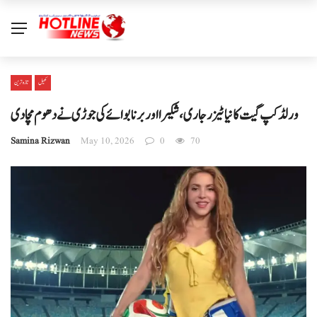
کھیل
تازہ ترین
ورلڈ کپ گیت کا نیا ٹیزر جاری، شکیرا اور برنا بوائے کی جوڑی نے دھوم مچا دی
Samina Rizwan
May 10, 2026
0
70