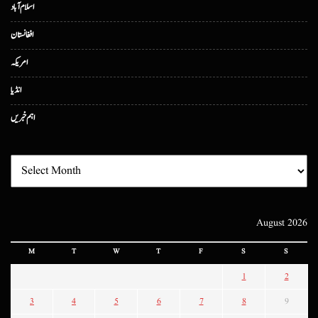
اسلام آباد
افغانستان
امریکہ
انڈیا
اہم خبریں
August 2026
M
T
W
T
F
S
S
1
2
3
4
5
6
7
8
9