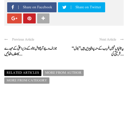
Share on Facebook
Share on Twitter
Previous Article
Next Article
“یہ تالیاں نہیں غریب کے منہ پر چپیڑیں ہیں” بلال
جوزف وجے آج تامل ناڈو کے وزیراعلیٰ کے عہدے
قریشی کی ...
کا حلف اٹھائیں ...
RELATED ARTICLES
MORE FROM AUTHOR
MORE FROM CATEGORY