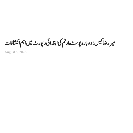
میر رضا کیس: دوبارہ پوسٹ مارٹم کی ابتدائی رپورٹ میں اہم انکشافات
August 8, 2026