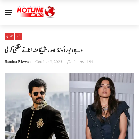
شوبز
تازہ ترین
وجے دیوراکونڈا اور رشمیکا مندانا نے منگنی کرلی
Samina Rizwan
October 5, 2025
0
199