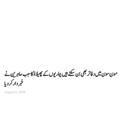
مون سون میں دفاتر بھی بن سکتے ہیں بیماریوں کے پھیلاؤ کا سبب، ماہرین نے
خبردار کر دیا
August 6, 2026