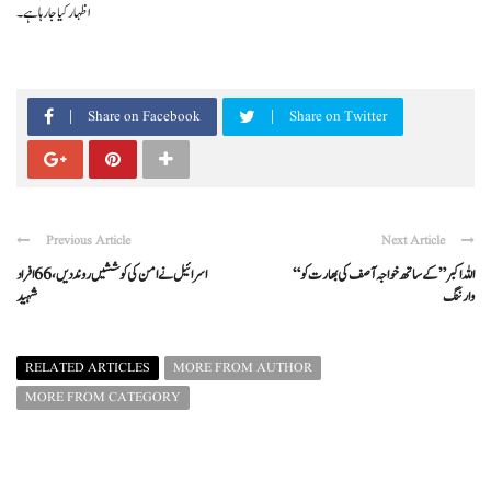
اظہار کیا جا رہا ہے۔
Share on Facebook
Share on Twitter
Previous Article
Next Article
“اللہ اکبر” کے ساتھ خواجہ آصف کی بھارت کو
اسرائیل نے امن کی کوششیں روند دیں، 66 افراد
وارننگ
شہید
RELATED ARTICLES
MORE FROM AUTHOR
MORE FROM CATEGORY