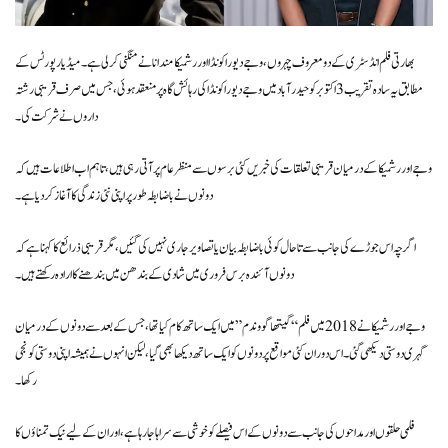
بھارتی فلم انڈسٹری کے دو معروف چہروں، وجے دیوراکونڈا اور رشمیکا مندانا نے منگنی کرلی ہے۔ میڈیا رپورٹس کے
مطابق یہ سادہ تقریب 3 اکتوبر کو حیدرآباد میں وجے دیوراکونڈا کی رہائش گاہ پر منعقد ہوئی، جس میں صرف قریبی رشتہ
داروں نے شرکت کی۔
وجے اور رشمیکا کے درمیان قریبی تعلقات کی خبریں کئی برسوں سے منظرعام پر آتی رہی ہیں، تاہم اب اطلاعات ہیں کہ
دونوں نے باضابطہ طور پر اپنی نئی زندگی کا آغاز کر دیا ہے۔
اگرچہ اس جوڑے کی جانب سے تاحال کوئی باضابطہ بیان یا تصاویر جاری نہیں کی گئیں، مگر قریبی ذرائع کا کہنا ہے کہ
دونوں آئندہ برس فروری میں شادی کے بندھن میں بندھنے کا ارادہ رکھتے ہیں۔
وجے اور رشمیکا نے 2018 میں فلم “گیتھا گووندم” میں ایک ساتھ کام کیا تھا، جس کے بعد سے دونوں کے درمیان
گہری دوستی دیکھی گئی۔ اس دوران کئی مواقع پر دونوں کو ایک ساتھ دیکھا بھی گیا، لیکن انہوں نے ہمیشہ اپنی دوستی کو نجی
رکھا۔
فلمی حلقوں اور مداحوں کی جانب سے دونوں کے اس فیصلے کو خوشی سے سراہا جا رہا ہے، اور ان کے لیے نیک تمناؤں کا