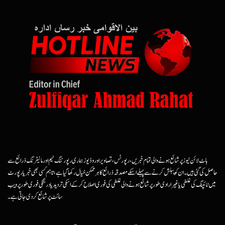
ہاٹ لائن نیوز پر شائع ہونے والی تمام خبریں، رپورٹس، تصاویر اور وڈیوز ہماری رپورٹنگ ٹیم اور مانیٹرنگ ذرائع سے
حاصل کی گئی ہیں۔ ان کو پبلش کرنے سے پہلے اسکے مصدقہ ذرائع کا ہرممکن خیال رکھا گیا ہے، تاہم کسی بھی خبر یا رپورٹ
میں ٹائپنگ کی غلطی یا غیرارادی طور پر شائع ہونے والی غلطی کی فوری اصلاح کرکے اسکی تردید یا درستگی فوری طور پر ویب
سائٹ پر شائع کردی جاتی ہے۔