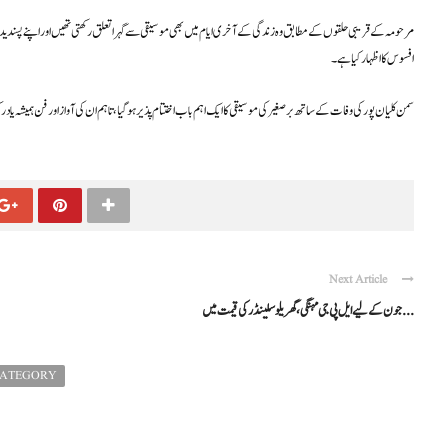
مرحومہ کے قریبی حلقوں کے مطابق وہ زندگی کے آخری ایام میں بھی موسیقی سے گہرا تعلق رکھتی تھیں اور اپنے پسندیدہ 
افسوس کا اظہار کیا ہے۔
سمن کلیان پور کی وفات کے ساتھ برصغیر کی موسیقی کا ایک اہم باب اختتام پذیر ہوگیا، تاہم ان کی آواز اور فن ہمیشہ یاد ر
Next Article
جون کے لیے ایل پی جی مہنگی، گھریلو سلینڈر کی قیمت میں ...
CATEGORY