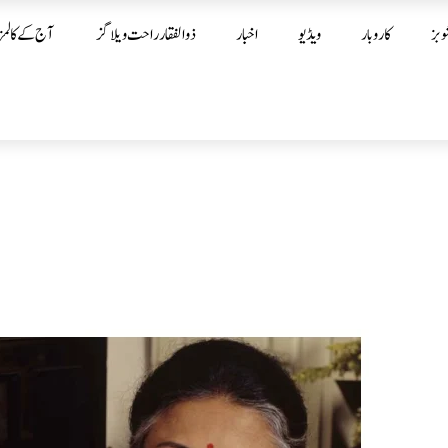
وبز
کاروبار
ویڈیو
اخبار
ذوالفقار راحت ویلاگز
آج کے کالمز