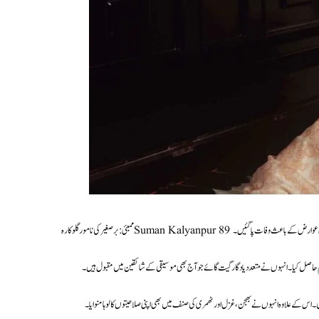
 رسیدگی سے متعلق عوارض کے باعث وفات پا گئیں۔
۔ اس کے علاوہ انہوں نے بھجن، غزل اور ٹھمری کی صنف میں بھی اپنی صلاحیتوں کا لوہا منوایا۔