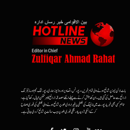
ہاٹ لائن نیوز پر شائع ہونے والی تمام خبریں، رپورٹس، تصاویر اور وڈیوز ہماری رپورٹنگ ٹیم اور مانیٹرنگ
ذرائع سے حاصل کی گئی ہیں۔ ان کو پبلش کرنے سے پہلے اسکے مصدقہ ذرائع کا ہرممکن خیال رکھا گیا ہے،
تاہم کسی بھی خبر یا رپورٹ میں ٹائپنگ کی غلطی یا غیرارادی طور پر شائع ہونے والی غلطی کی فوری اصلاح
کرکے اسکی تردید یا درستگی فوری طور پر ویب سائٹ پر شائع کردی جاتی ہے۔