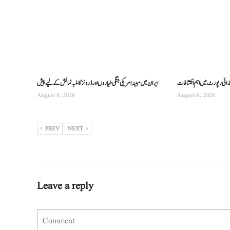
تدائی رپورٹ میں اہم انکشافات
ایران میں مبینہ امریکی جنگی طیاروں اور ڈرونز کا ملبہ نمائش کے لیے پیش
August 8, 2026
August 8, 2026
PREV
NEXT
Leave a reply