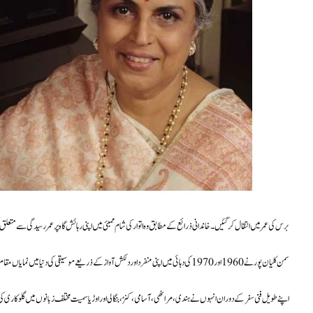
ممبئی: برصغیر کی نامور گلوکارہ Suman Kalyanpur 89 برس کی عمر میں انتقال کر گئیں۔ خاندانی ذرائع کے مطابق وہ اتوار کی شام ممبئی میں اپنی رہائش گاہ پر عمر
سمن کلیان پور نے 1960 اور 1970 کی دہائی میں اپنی منفرد اور دلکش آواز کے ذریعے موسیقی کی دنیا میں نمایاں مقام حاصل کیا۔ انہوں نے متعدد یادگار گیت گائے جو آج بھی موسیقی کے شائقین میں مقبول ہیں۔
اپنے طویل فنی سفر کے دوران انہوں نے ہندی، مراٹھی، آسامی، کنڑ، بنگالی اور اوڑیا سمیت مختلف زبانوں میں گلوکاری کی