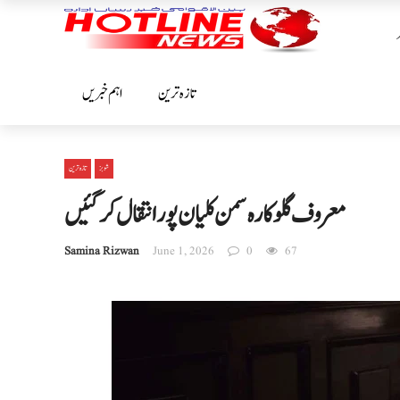
تازہ ترین
اہم خبریں
شوبز
تازہ ترین
معروف گلوکارہ سمن کلیان پور انتقال کر گئیں
Samina Rizwan
June 1, 2026
0
67