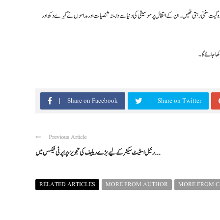
گیت سنتی رہتی تھیں۔ ان کے انتقال پر موسیقی کی دنیا سے وابستہ شخصیات اور مداحوں نے گہرے دکھ اور
کھا جائے گا۔
Share on Facebook
Share on Twitter
Previous Article
رئیل اسٹیٹ سیکٹر کے لیے بڑے ریلیف کی تجویز، پراپرٹی ٹیکس میں ...
RELATED ARTICLES
MORE FROM AUTHOR
MORE FROM 