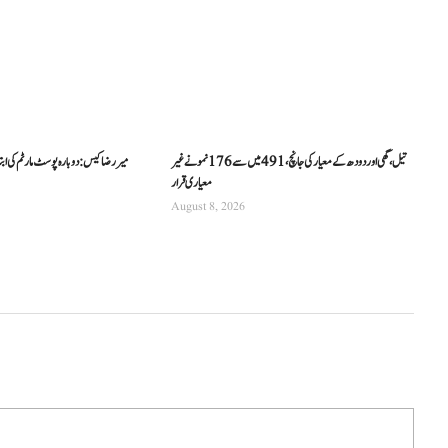
تیل، گھی اور دودھ کے معیار کی جانچ، 491 میں سے 176 نمونے غیر
میر رضا کیس: دوبارہ پوسٹ مارٹم کی اب
معیاری قرار
August 8, 2026